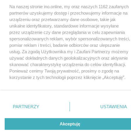
Na naszej stronie ino.online, my oraz naszych 1162 zaufanych
partnerów uzyskujemy dostęp i przechowujemy informacje na
urządzeniu oraz przetwarzamy dane osobowe, takie jak
unikalne identyfikatory, standardowe informacje wysyłane
przez urządzenie czy dane przeglądania w celu zapewniania
spersonalizowanych reklam, wybór spersonalizowanych treści,
pomiar reklam i treści, badanie odbiorców oraz ulepszanie
usług. Za zgodą Użytkownika my i Zaufani Partnerzy możemy
używać dokładnych danych geolokalizacyjnych oraz aktywnie
skanować charakterystykę urządzenia do celów identyfikacji.
Ponieważ cenimy Twoją prywatność, prosimy o zgodę na
korzystanie z tych technologii poprzez kliknięcie „Akceptuję”.
Zgoda jest dobrowolna i zawsze możesz ją zmienić/wycofać
klikając przycisk ustawień prywatności znajdujący się w lewym
dolnym rogu strony
. Niektóre rodzaje przetwarzania danych
nie wymagają zgody użytkownika, ale masz prawo sprzeciwić
PARTNERZY
USTAWIENIA
się takiemu przetwarzaniu. Preferencje będą miały
zastosowania tylko na tej witrynie.
Akceptuję
Zapoznaj się z poniższymi informacjami, abyś mógł świadomie