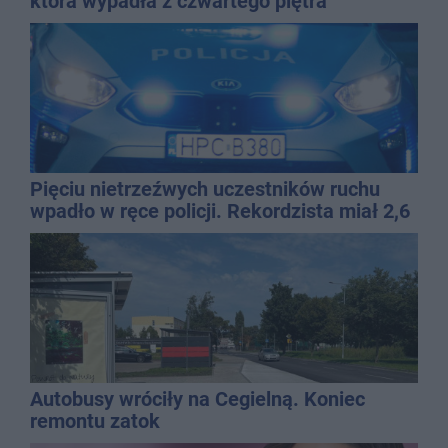
która wypadła z czwartego piętra
Pięciu nietrzeźwych uczestników ruchu
wpadło w ręce policji. Rekordzista miał 2,6
promila
Autobusy wróciły na Cegielną. Koniec
remontu zatok