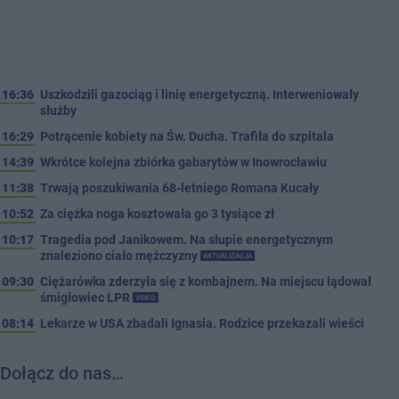
16:36
Uszkodzili gazociąg i linię energetyczną. Interweniowały
służby
16:29
Potrącenie kobiety na Św. Ducha. Trafiła do szpitala
14:39
Wkrótce kolejna zbiórka gabarytów w Inowrocławiu
11:38
Trwają poszukiwania 68-letniego Romana Kucały
10:52
Za ciężka noga kosztowała go 3 tysiące zł
10:17
Tragedia pod Janikowem. Na słupie energetycznym
znaleziono ciało mężczyzny
AKTUALIZACJA
09:30
Ciężarówka zderzyła się z kombajnem. Na miejscu lądował
śmigłowiec LPR
VIDEO
08:14
Lekarze w USA zbadali Ignasia. Rodzice przekazali wieści
Dołącz do nas…