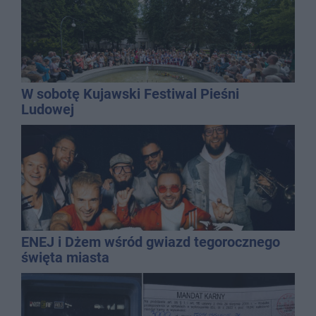
W sobotę Kujawski Festiwal Pieśni
Ludowej
ENEJ i Dżem wśród gwiazd tegorocznego
święta miasta