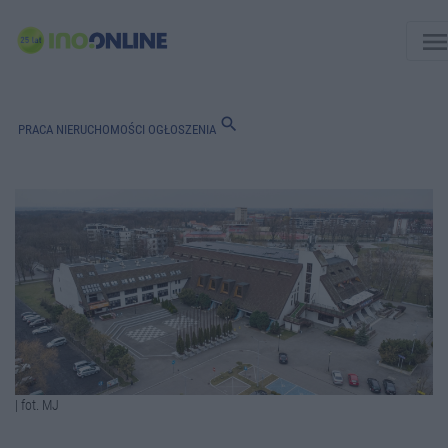
men
search
PRACA
NIERUCHOMOŚCI
OGŁOSZENIA
| fot. MJ