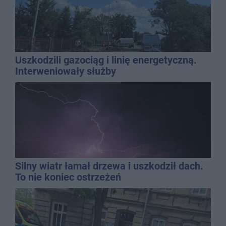
Uszkodzili gazociąg i linię energetyczną.
Interweniowały służby
Silny wiatr łamał drzewa i uszkodził dach.
To nie koniec ostrzeżeń