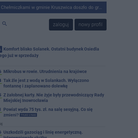
minie Kruszwica doszło do groźnie wyglądającego zdarzenia.
search
zaloguj
nowy profil
Komfort blisko Solanek. Ostatni budynek Osiedla
.
ego już w sprzedaży
j
6
Mikrobus w rowie. Utrudnienia na krajówce
4
Tak źle jest z wodą w Solankach. Wyłączono
fontannę i zaplanowano dolewkę
5
Z żałobnej karty. Nie żyje były przewodniczący Rady
Miejskiej Inowrocławia
1
Powiat wyda 75 tys. zł. na salę sesyjną. Co się
zmieni?
TYLKO U NAS
aj
6
Uszkodzili gazociąg i linię energetyczną.
Interweniowały służby