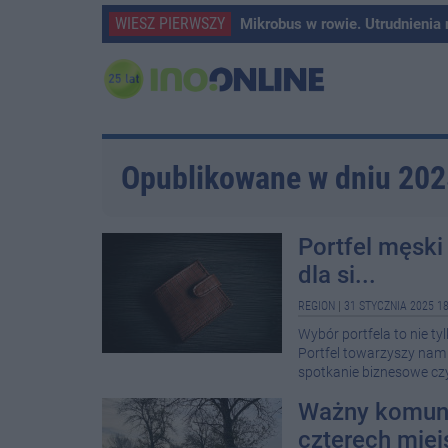
WIESZ PIERWSZY
Mikrobus w rowie. Utrudnienia
Opublikowane w dniu 20
Portfel męski
dla si...
REGION
|
31 STYCZNIA 2025 18
Wybór portfela to nie ty
Portfel towarzyszy nam 
spotkanie biznesowe czy
Ważny komuni
czterech miejs