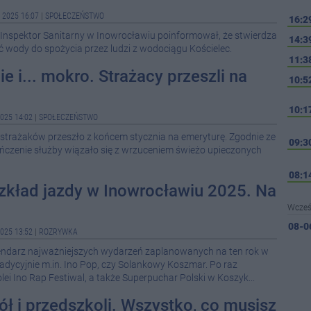
 2025 16:07
|
SPOŁECZEŃSTWO
16:2
spektor Sanitarny w Inowrocławiu poinformował, że stwierdza
14:3
wody do spożycia przez ludzi z wodociągu Kościelec.
11:3
e i... mokro. Strażacy przeszli na
10:5
10:1
025 14:02
|
SPOŁECZEŃSTWO
strażaków przeszło z końcem stycznia na emeryturę. Zgodnie ze
09:3
czenie służby wiązało się z wrzuceniem świeżo upieczonych
08:1
zkład jazdy w Inowrocławiu 2025. Na
Wcześ
08-0
025 13:52
|
ROZRYWKA
endarz najważniejszych wydarzeń zaplanowanych na ten rok w
08-0
adycyjnie m.in. Ino Pop, czy Solankowy Koszmar. Po raz
lei Ino Rap Festiwal, a także Superpuchar Polski w Koszyk...
08-0
ół i przedszkoli. Wszystko, co musisz