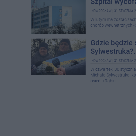
Szpital wycof
INOWROCŁAW
|
31 STYCZNIA 2
W lutym ma zostać zach
chorób wewnętrznych - 
Gdzie będzie 
Sylwestruka?.
INOWROCŁAW
|
31 STYCZNIA 2
W czwartek, 30 styczni
Michała Sylwestruka, któ
osiedlu Rąbin.