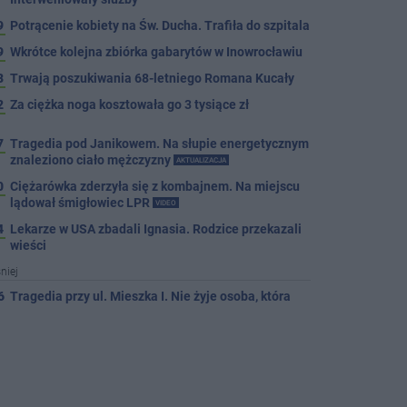
9
Potrącenie kobiety na Św. Ducha. Trafiła do szpitala
9
Wkrótce kolejna zbiórka gabarytów w Inowrocławiu
8
Trwają poszukiwania 68-letniego Romana Kucały
2
Za ciężka noga kosztowała go 3 tysiące zł
7
Tragedia pod Janikowem. Na słupie energetycznym
znaleziono ciało mężczyzny
AKTUALIZACJA
0
Ciężarówka zderzyła się z kombajnem. Na miejscu
lądował śmigłowiec LPR
VIDEO
4
Lekarze w USA zbadali Ignasia. Rodzice przekazali
wieści
niej
6
Tragedia przy ul. Mieszka I. Nie żyje osoba, która
wypadła z czwartego piętra
6
Tour de Pologne. Tak 21 lat temu kolarze startowali
z Inowrocławia
PROSTO Z ARCHIWUM
6
Dni Pakości coraz bliżej. ENEJ i Dżem wśród gwiazd
tegorocznego święta miasta