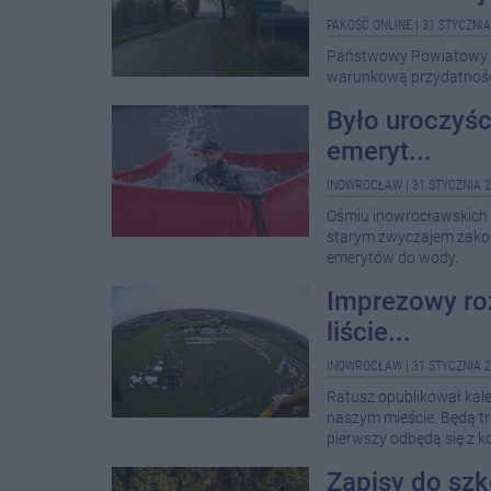
PAKOŚĆ.ONLINE
|
31 STYCZNIA
Państwowy Powiatowy In
warunkową przydatność 
Było uroczyści
emeryt...
INOWROCŁAW
|
31 STYCZNIA 2
Ośmiu inowrocławskich 
starym zwyczajem zakoń
emerytów do wody.
Imprezowy ro
liście...
INOWROCŁAW
|
31 STYCZNIA 2
Ratusz opublikował kal
naszym mieście. Będą tr
pierwszy odbędą się z ko
Zapisy do szk