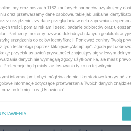
08-0
o.online, my oraz naszych 1162 zaufanych partnerów uzyskujemy dos
025 13:18
|
SPOŁECZEŃSTWO
niu oraz przetwarzamy dane osobowe, takie jak unikalne identyfikat
08-0
przez urządzenie czy dane przeglądania w celu zapewniania sperson
ości dla pieszych, którzy obawiają się o swoje
ych treści, pomiar reklam i treści, badanie odbiorców oraz ulepszan
 skrzyżowania ulic św. Ducha i Długiej.
08-0
fani Partnerzy możemy używać dokładnych danych geolokalizacyjn
sy na Bieg Tropem Wilczym
tykę urządzenia do celów identyfikacji. Ponieważ cenimy Twoją pry
08-0
z tych technologii poprzez kliknięcie „Akceptuję”. Zgoda jest dobro
025 12:07
|
SPOŁECZEŃSTWO
ikając przycisk ustawień prywatności znajdujący się w lewym dolny
dzie się trzynasta edycja ogólnopolskiego Biegu Tropem
08-0
etwarzania danych nie wymagają zgody użytkownika, ale masz prawo 
u organizatorem wydarzenia jest Inowrocławski Klub
. Preferencje będą miały zastosowania tylko na tej witrynie.
08-0
szymi informacjami, abyś mógł świadomie i komfortowo korzystać z
ymania w sprawie 60 tys. ton
gółowe informacje dotyczące przetwarzania Twoich danych znajdzi
08-0
...
s
oraz po kliknięciu w „Ustawienia”.
08-0
:56
|
KRYMINAŁKI
08-0
zymała policja w sprawie sprowadzania i nielegalnego
n odpadów niebezpiecznych. Prokuratura Regionalna w Łodzi
USTAWIENIA
08-0
ie zarzuty 122 osobom. Akta sprawy liczą prawie tysiąc
08-0