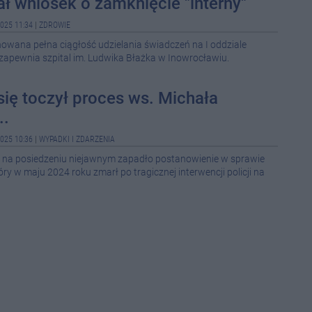
ał wniosek o zamknięcie "interny"
08-0
025 11:34
|
ZDROWIE
owana pełna ciągłość udzielania świadczeń na I oddziale
08-0
zapewnia szpital im. Ludwika Błażka w Inowrocławiu.
08-0
się toczył proces ws. Michała
08-0
..
025 10:36
|
WYPADKI I ZDARZENIA
08-0
a na posiedzeniu niejawnym zapadło postanowienie w sprawie
ry w maju 2024 roku zmarł po tragicznej interwencji policji na
08-0
11:1
10:3
10:2
09:0