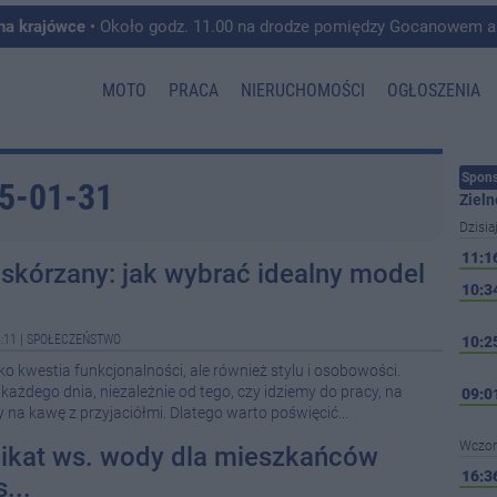
 na krajówce
• Około godz. 11.00 na drodze pomiędzy Gocanowem a Chełmiczkami w g
MOTO
PRACA
NIERUCHOMOŚCI
OGŁOSZENIA
Spons
25-01-31
Zieln
Dzisia
11:1
 skórzany: jak wybrać idealny model
10:3
:11
|
SPOŁECZEŃSTWO
10:2
lko kwestia funkcjonalności, ale również stylu i osobowości.
każdego dnia, niezależnie od tego, czy idziemy do pracy, na
09:0
 na kawę z przyjaciółmi. Dlatego warto poświęcić...
Wczor
kat ws. wody dla mieszkańców
16:3
...