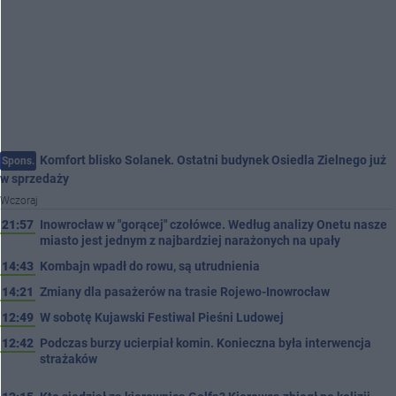
Komfort blisko Solanek. Ostatni budynek Osiedla Zielnego już
Spons.
w sprzedaży
Wczoraj
21:57
Inowrocław w "gorącej" czołówce. Według analizy Onetu nasze
miasto jest jednym z najbardziej narażonych na upały
14:43
Kombajn wpadł do rowu, są utrudnienia
14:21
Zmiany dla pasażerów na trasie Rojewo-Inowrocław
12:49
W sobotę Kujawski Festiwal Pieśni Ludowej
12:42
Podczas burzy ucierpiał komin. Konieczna była interwencja
strażaków