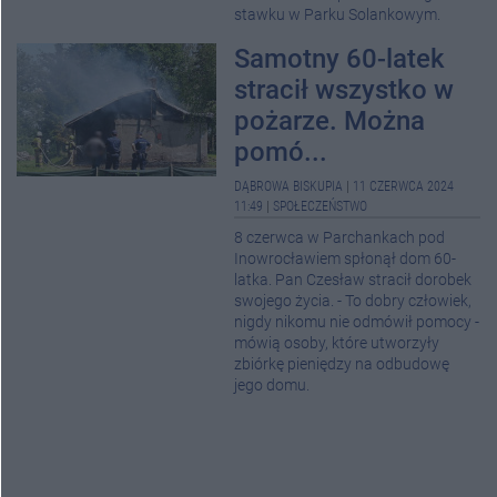
stawku w Parku Solankowym.
Samotny 60-latek
stracił wszystko w
pożarze. Można
pomó...
DĄBROWA BISKUPIA
|
11 CZERWCA 2024
11:49
|
SPOŁECZEŃSTWO
8 czerwca w Parchankach pod
Inowrocławiem spłonął dom 60-
latka. Pan Czesław stracił dorobek
swojego życia. - To dobry człowiek,
nigdy nikomu nie odmówił pomocy -
mówią osoby, które utworzyły
zbiórkę pieniędzy na odbudowę
jego domu.