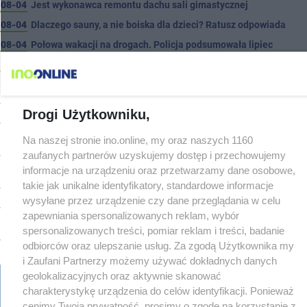
08-04
Jest wykonawca remontu dachu sali gimastycznej
08-04
Dlaczego sauny, a nie boiska dla dzieci? Ratusz odpowiada
08-04
Połowa wakacji na drogach. Policja podsumowała lipiec
08-04
Wroński do radnych: Zamiast ingerować w prywatną własność
zajmijcie się gospodarką
08-04
Darrell Harris: Możemy nawiązać walkę z każdym w tej lidze
Drogi Użytkowniku,
08-03
Zarzut dla kierowcy Mercedesa po tragedii na Rąbinie
TYLKO U
NAS
Na naszej stronie ino.online, my oraz naszych 1160
08-03
Sen o potędze. Nowy utwór rapera z Inowrocławia przeciwko
zaufanych partnerów uzyskujemy dostęp i przechowujemy
uzależnieniom
informacje na urządzeniu oraz przetwarzamy dane osobowe,
08-03
Widziałeś ten wypadek? Policja szuka świadków
takie jak unikalne identyfikatory, standardowe informacje
wysyłane przez urządzenie czy dane przeglądania w celu
08-03
Masowe kontrole na drogach. Cztery osoby prowadziły po
alkoholu
zapewniania spersonalizowanych reklam, wybór
spersonalizowanych treści, pomiar reklam i treści, badanie
08-03
147 km/h zamiast 90. 29-latek stracił prawo jazdy na trzy
odbiorców oraz ulepszanie usług. Za zgodą Użytkownika my
miesiące
i Zaufani Partnerzy możemy używać dokładnych danych
08-03
Miasto wyjaśnia, dlaczego uschły drzewa w Solankach. Radny:
geolokalizacyjnych oraz aktywnie skanować
To nieprawda
charakterystykę urządzenia do celów identyfikacji. Ponieważ
08-03
Planujesz wizytę w szpitalu? Tego dnia poradnie będą
cenimy Twoją prywatność, prosimy o zgodę na korzystanie z