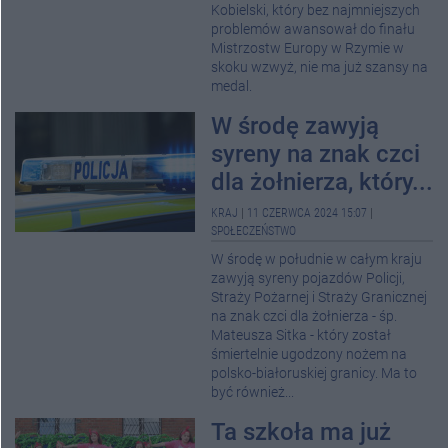
Kobielski, który bez najmniejszych
problemów awansował do finału
Mistrzostw Europy w Rzymie w
skoku wzwyż, nie ma już szansy na
medal.
W środę zawyją
syreny na znak czci
dla żołnierza, który...
KRAJ
|
11 CZERWCA 2024 15:07
|
SPOŁECZEŃSTWO
W środę w południe w całym kraju
zawyją syreny pojazdów Policji,
Straży Pożarnej i Straży Granicznej
na znak czci dla żołnierza - śp.
Mateusza Sitka - który został
śmiertelnie ugodzony nożem na
polsko-białoruskiej granicy. Ma to
być również...
Ta szkoła ma już