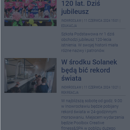
120 lat. Dziś
jubileusz
INOWROCŁAW
|
11 CZERWCA 2024 15:01
|
EDUKACJA
Szkoła Podstawowa nr 1 dziś
obchodzi jubileusz 120-lecia
istnienia. W swojej historii miała
różne nazwy i patronów.
W środku Solanek
będą bić rekord
świata
INOWROCŁAW
|
11 CZERWCA 2024 13:21
|
REKREACJA
W najbliższą sobotę od godz. 9.00
w Inowrocławiu będzie pobijany
rekord świata w 24-godzinnym
morsowaniu. Miejscem wydarzenia
będzie Poolbox Creative
fitness&SPA w pobliżu dużego