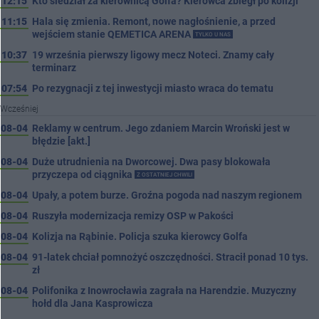
12:15
Kto siedział za kierownicą Golfa? Kierowca zbiegł po kolizji
11:15
Hala się zmienia. Remont, nowe nagłośnienie, a przed
wejściem stanie QEMETICA ARENA
TYLKO U NAS
10:37
19 września pierwszy ligowy mecz Noteci. Znamy cały
terminarz
07:54
Po rezygnacji z tej inwestycji miasto wraca do tematu
Wcześniej
08-04
Reklamy w centrum. Jego zdaniem Marcin Wroński jest w
błędzie [akt.]
08-04
Duże utrudnienia na Dworcowej. Dwa pasy blokowała
przyczepa od ciągnika
Z OSTATNIEJ CHWILI
08-04
Upały, a potem burze. Groźna pogoda nad naszym regionem
08-04
Ruszyła modernizacja remizy OSP w Pakości
08-04
Kolizja na Rąbinie. Policja szuka kierowcy Golfa
08-04
91-latek chciał pomnożyć oszczędności. Stracił ponad 10 tys.
zł
08-04
Polifonika z Inowrocławia zagrała na Harendzie. Muzyczny
hołd dla Jana Kasprowicza