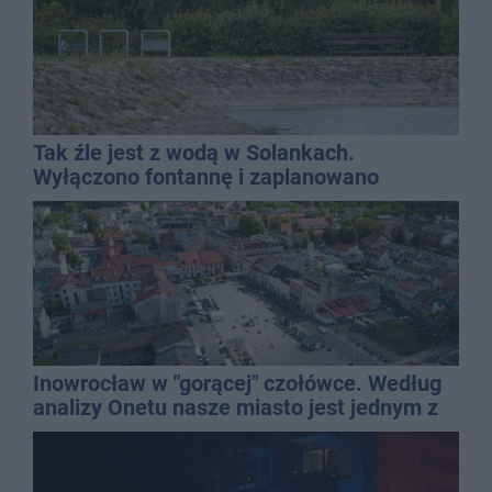
Tak źle jest z wodą w Solankach.
Wyłączono fontannę i zaplanowano
dolewkę
Inowrocław w "gorącej" czołówce. Według
analizy Onetu nasze miasto jest jednym z
najbardziej narażonych na upały