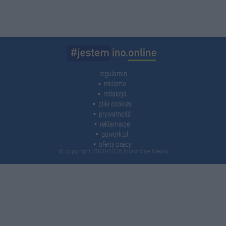
regulamin
reklama
redakcja
pliki cookies
prywatność
reklamacje
gowork.pl
oferty pracy
© copyright 2000-2026 Ino-online Media