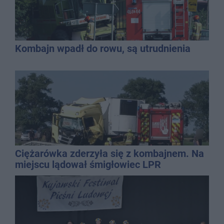
Kombajn wpadł do rowu, są utrudnienia
Ciężarówka zderzyła się z kombajnem. Na
miejscu lądował śmigłowiec LPR