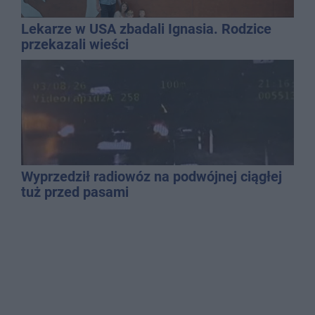
Lekarze w USA zbadali Ignasia. Rodzice
przekazali wieści
Wyprzedził radiowóz na podwójnej ciągłej
tuż przed pasami