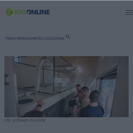
men
search
PRACA
NIERUCHOMOŚCI
OGŁOSZENIA
| fot. archiwum ino.online