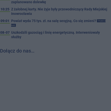
zaplanowano dolewkę
10:25
Z żałobnej karty. Nie żyje były przewodniczący Rady Miejskiej
Inowrocławia
09:01
Powiat wyda 75 tys. zł. na salę sesyjną. Co się zmieni?
TYLKO U
NAS
08-07
Uszkodzili gazociąg i linię energetyczną. Interweniowały
służby
Dołącz do nas…