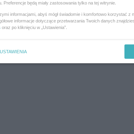
. Preferencje będą miały zastosowania tylko na tej witrynie.
08-0
szymi informacjami, abyś mógł świadomie i komfortowo korzystać z
gółowe informacje dotyczące przetwarzania Twoich danych znajdzi
08-0
s
oraz po kliknięciu w „Ustawienia”.
08-0
08-0
08-0
USTAWIENIA
08-0
08-0
08-0
08-0
08-0
08-0