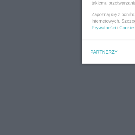
takiemu przetwarzaniu
Zapoznaj się z poniż
internetowych. Szcze
Prywatności
i
Cookie
PARTNERZY