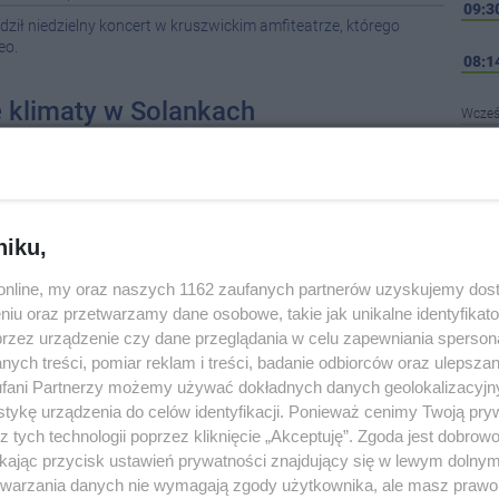
09:3
ił niedzielny koncert w kruszwickim amfiteatrze, którego
eo.
08:1
 klimaty w Solankach
Wcześ
08-0
 17:06
|
ROZRYWKA
rocławskiego Lata Muzycznego był nie lada gratką dla
08-0
try, a także brzmień rockowo-bluesowych.
niku,
08-0
ym jeździła brytyjska arystokracja 90
o.online, my oraz naszych 1162 zaufanych partnerów uzyskujemy dos
08-0
niu oraz przetwarzamy dane osobowe, takie jak unikalne identyfikat
 07:00
|
SPOŁECZEŃSTWO
przez urządzenie czy dane przeglądania w celu zapewniania sperson
08-0
je auto" #45<Br><BR>Dziś przeniesiemy się w fascynujący świat
ych treści, pomiar reklam i treści, badanie odbiorców oraz ulepszan
cji. Jakie nietypowe rozwiązania stosowano w tamtych
fani Partnerzy możemy używać dokładnych danych geolokalizacyjn
da utrzymanie auta z minionej epoki? Oto Standard 12 z 193...
08-0
tykę urządzenia do celów identyfikacji. Ponieważ cenimy Twoją pry
z tych technologii poprzez kliknięcie „Akceptuję”. Zgoda jest dobro
08-0
ikając przycisk ustawień prywatności znajdujący się w lewym dolny
etwarzania danych nie wymagają zgody użytkownika, ale masz prawo 