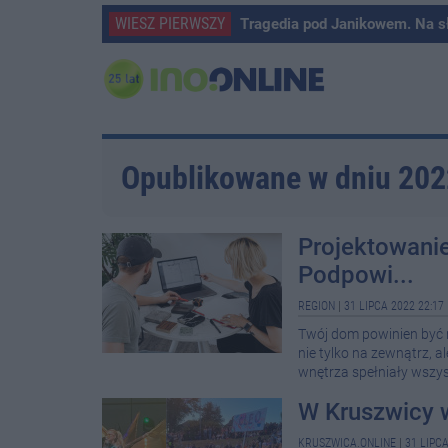
WIESZ PIERWSZY
Tragedia pod Janikowem. Na s
Opublikowane w dniu 20
Projektowanie
Podpowi...
REGION
|
31 LIPCA 2022 22:17
Twój dom powinien być m
nie tylko na zewnątrz, 
wnętrza spełniały wszyst
W Kruszwicy w
KRUSZWICA.ONLINE
|
31 LIPCA