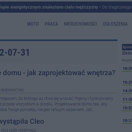
łupie energetycznym znaleziono ciało mężczyzny
• Do tragicznego zdarzenia doszło w 
MOTO
PRACA
NIERUCHOMOŚCI
OGŁOSZENIA
Spons
22-07-31
Zieln
Wczor
16:3
 domu - jak zaprojektować wnętrza?
16:2
|
BUDOWNICTWO
14:3
iejscem, do którego aż chce się wracać. Piękny i funkcjonalny
11:3
ale przede wszystkim w środku. Projektowanie domu tak, aby
10:5
kie Twoje potrzeby, nie jest łatwym zadaniem. Jak...
ystąpiła Cleo
10:1
 2022 22:09
|
ROZRYWKA