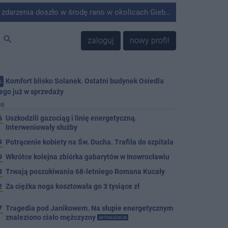
środę rano w okolicach Giebni koło Janikowa. Wówczas na słupie energetycznym odnaleziono ciało mężczyzny.
search
zaloguj
nowy profil
Komfort blisko Solanek. Ostatni budynek Osiedla
.
ego już w sprzedaży
aj
6
Uszkodzili gazociąg i linię energetyczną.
Interweniowały służby
9
Potrącenie kobiety na Św. Ducha. Trafiła do szpitala
9
Wkrótce kolejna zbiórka gabarytów w Inowrocławiu
8
Trwają poszukiwania 68-letniego Romana Kucały
2
Za ciężka noga kosztowała go 3 tysiące zł
7
Tragedia pod Janikowem. Na słupie energetycznym
znaleziono ciało mężczyzny
AKTUALIZACJA