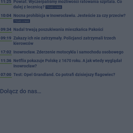
11:25
Powiat: Wyczerpaliśmy możliwości ratowania szpitala. Co
dalej z lecznicą?
TYLKO U NAS
10:04
Nocna prohibicja w Inowrocławiu. Jesteście za czy przeciw?
TYLKO U NAS
09:34
Nadal trwają poszukiwania mieszkańca Pakości
09:19
Zakazy ich nie zatrzymały. Policjanci zatrzymali trzech
kierowców
17:02
Inowrocław. Zderzenie motocykla i samochodu osobowego
11:36
Netflix pokazuje Polskę z 1670 roku. A jak wtedy wyglądał
Inowrocław?
07:00
Test: Opel Grandland. Co potrafi dzisiejszy flagowiec?
Dołącz do nas…