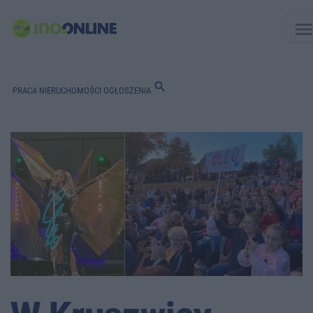
men
search
PRACA
NIERUCHOMOŚCI
OGŁOSZENIA