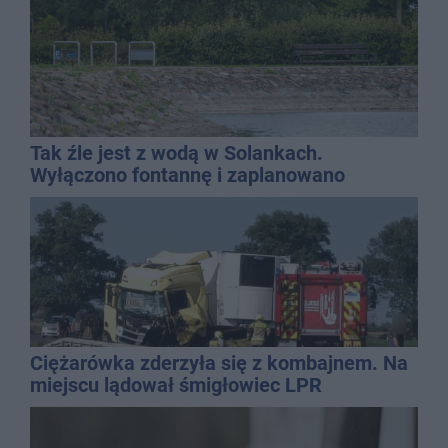
Tak źle jest z wodą w Solankach.
Wyłączono fontannę i zaplanowano
dolewkę
Ciężarówka zderzyła się z kombajnem. Na
miejscu lądował śmigłowiec LPR