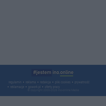
regulamin
reklama
redakcja
pliki cookies
prywatność
reklamacje
gowork.pl
oferty pracy
© copyright 2000-2026 Ino-online Media