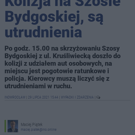
Kolizja na Szosie
Bydgoskiej, są
utrudnienia
Po godz. 15.00 na skrzyżowaniu Szosy
Bydgoskiej z ul. Kruśliwiecką doszło do
kolizji z udziałem aut osobowych, na
miejscu jest pogotowie ratunkowe i
policja. Kierowcy muszą liczyć się z
utrudnieniami w ruchu.
INOWROCŁAW
|
29 LIPCA 2021 15:44
|
WYPADKI I ZDARZENIA
|
Maciej Piątek
maciej.piatek@ino.online