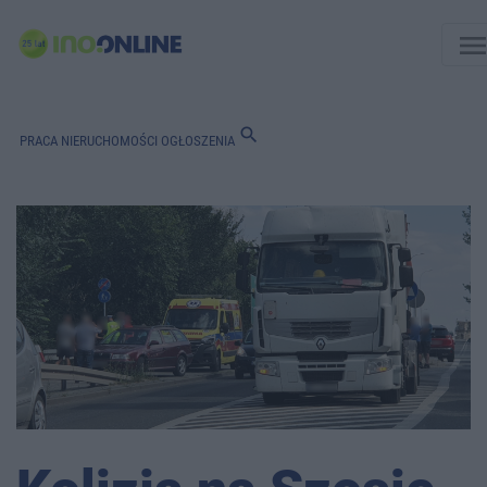
men
search
PRACA
NIERUCHOMOŚCI
OGŁOSZENIA