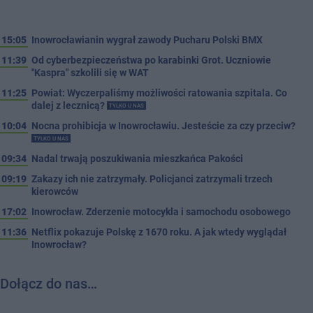
15:05
Inowrocławianin wygrał zawody Pucharu Polski BMX
11:39
Od cyberbezpieczeństwa po karabinki Grot. Uczniowie
"Kaspra" szkolili się w WAT
11:25
Powiat: Wyczerpaliśmy możliwości ratowania szpitala. Co
dalej z lecznicą?
TYLKO U NAS
10:04
Nocna prohibicja w Inowrocławiu. Jesteście za czy przeciw?
TYLKO U NAS
09:34
Nadal trwają poszukiwania mieszkańca Pakości
09:19
Zakazy ich nie zatrzymały. Policjanci zatrzymali trzech
kierowców
17:02
Inowrocław. Zderzenie motocykla i samochodu osobowego
11:36
Netflix pokazuje Polskę z 1670 roku. A jak wtedy wyglądał
Inowrocław?
Dołącz do nas…