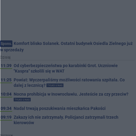
Komfort blisko Solanek. Ostatni budynek Osiedla Zielnego już
Spons.
w sprzedaży
Dzisiaj
11:39
Od cyberbezpieczeństwa po karabinki Grot. Uczniowie
"Kaspra" szkolili się w WAT
11:25
Powiat: Wyczerpaliśmy możliwości ratowania szpitala. Co
dalej z lecznicą?
TYLKO U NAS
10:04
Nocna prohibicja w Inowrocławiu. Jesteście za czy przeciw?
TYLKO U NAS
09:34
Nadal trwają poszukiwania mieszkańca Pakości
09:19
Zakazy ich nie zatrzymały. Policjanci zatrzymali trzech
kierowców
Wczoraj