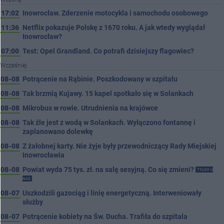
17:02
Inowrocław. Zderzenie motocykla i samochodu osobowego
11:36
Netflix pokazuje Polskę z 1670 roku. A jak wtedy wyglądał
Inowrocław?
07:00
Test: Opel Grandland. Co potrafi dzisiejszy flagowiec?
Wcześniej
08-08
Potrącenie na Rąbinie. Poszkodowany w szpitalu
08-08
Tak brzmią Kujawy. 15 kapel spotkało się w Solankach
08-08
Mikrobus w rowie. Utrudnienia na krajówce
08-08
Tak źle jest z wodą w Solankach. Wyłączono fontannę i
zaplanowano dolewkę
08-08
Z żałobnej karty. Nie żyje były przewodniczący Rady Miejskiej
Inowrocławia
08-08
Powiat wyda 75 tys. zł. na salę sesyjną. Co się zmieni?
TYLKO U
NAS
08-07
Uszkodzili gazociąg i linię energetyczną. Interweniowały
służby
08-07
Potrącenie kobiety na Św. Ducha. Trafiła do szpitala