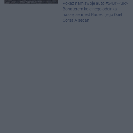
Pokaż nam swoje auto #6<Br><BR>
Bohaterem kolejnego odcinka
naszej serii jest Radek i jego Opel
Corsa A sedan.