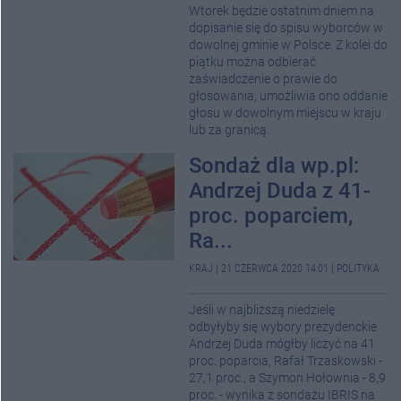
Wtorek będzie ostatnim dniem na
dopisanie się do spisu wyborców w
dowolnej gminie w Polsce. Z kolei do
piątku można odbierać
zaświadczenie o prawie do
głosowania; umożliwia ono oddanie
głosu w dowolnym miejscu w kraju
lub za granicą.
Sondaż dla wp.pl:
Andrzej Duda z 41-
proc. poparciem,
Ra...
KRAJ
|
21 CZERWCA 2020 14:01
|
POLITYKA
Jeśli w najbliższą niedzielę
odbyłyby się wybory prezydenckie
Andrzej Duda mógłby liczyć na 41
proc. poparcia, Rafał Trzaskowski -
27,1 proc., a Szymon Hołownia - 8,9
proc. - wynika z sondażu IBRIS na