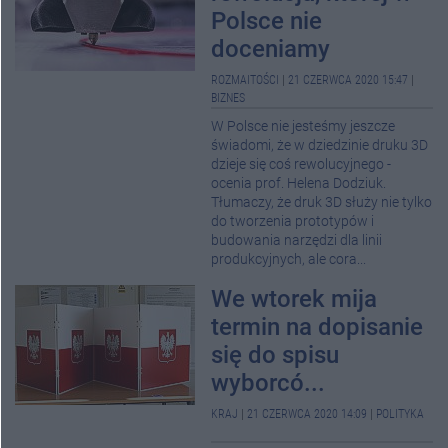
Polsce nie
doceniamy
ROZMAITOŚCI
|
21 CZERWCA 2020 15:47
|
BIZNES
W Polsce nie jesteśmy jeszcze
świadomi, że w dziedzinie druku 3D
dzieje się coś rewolucyjnego -
ocenia prof. Helena Dodziuk.
Tłumaczy, że druk 3D służy nie tylko
do tworzenia prototypów i
budowania narzędzi dla linii
produkcyjnych, ale cora...
We wtorek mija
termin na dopisanie
się do spisu
wyborcó...
KRAJ
|
21 CZERWCA 2020 14:09
|
POLITYKA