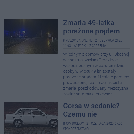
Zmarła 49-latka
porażona prądem
KRUSZWICA.ONLINE
|
21 CZERWCA 2020
11:03
|
WYPADKI I ZDARZENIA
W jednym z domów przy ul. Ukośnej
w podkruszwickim Grodztwie
wczoraj późnym wieczorem dwie
osoby w wieku 49 lat zostały
porażone prądem. Niestety pomimo
prowadzonej reanimacji kobieta
zmarła, poszkodowany mężczyzna
został natomiast przewiez...
Corsa w sedanie?
Czemu nie
INOWROCŁAW
|
21 CZERWCA 2020 07:00
|
SPOŁECZEŃSTWO