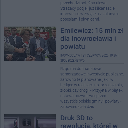
przechodzi potężna ulewa.
Strażacy podjęli już kilkanaście
interwencji w związku z zalanymi
posesjami i piwnicami.
Emilewicz: 15 mln zł
dla Inowrocławia i
powiatu
INOWROCŁAW
|
21 CZERWCA 2020 19:36
|
SPOŁECZEŃSTWO
Rząd ma dofinansować
samorządowe inwestycje publiczne,
zarówno te planowane, jak i w
będące w realizacji np. przedszkola,
żłobki, czy drogi. - Przyjęta w piątek
ustawa pozwoli wesprzeć
wszystkie polskie gminy i powiaty -
zapowiedziała dziś...
Druk 3D to
rewolucja, której w