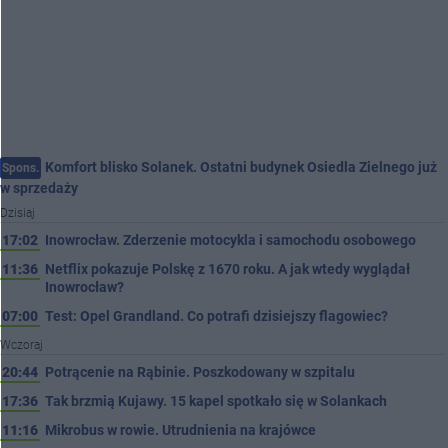
Komfort blisko Solanek. Ostatni budynek Osiedla Zielnego już
Spons.
w sprzedaży
Dzisiaj
17:02
Inowrocław. Zderzenie motocykla i samochodu osobowego
11:36
Netflix pokazuje Polskę z 1670 roku. A jak wtedy wyglądał
Inowrocław?
07:00
Test: Opel Grandland. Co potrafi dzisiejszy flagowiec?
Wczoraj
20:44
Potrącenie na Rąbinie. Poszkodowany w szpitalu
17:36
Tak brzmią Kujawy. 15 kapel spotkało się w Solankach
11:16
Mikrobus w rowie. Utrudnienia na krajówce