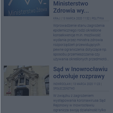
Ministerstwo
Zdrowia wy...
KRAJ
|
13 MARCA 2020 11:52
|
POLITYKA
Wprowadzenie stanu zagrożenia
epidemicznego rodzi określone
konsekwencje m.in. możliwość
wydania przez ministra zdrowia
rozporządzeń przewidujących
pewne ograniczenia dotyczące np.
sposobu przemieszczania czy
używania określonych przedmiotó...
Sąd w Inowrocławiu
odwołuje rozprawy
INOWROCŁAW
|
13 MARCA 2020 11:23
|
SPOŁECZEŃSTWO
W związku z zagrożeniem
występowania koronawirusa Sąd
Rejonowy w Inowrocławiu
ogranicza swoją działalność tylko