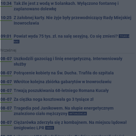
10:34
Tak źle jest z wodą w Solankach. Wyłączono fontannę i
zaplanowano dolewkę
10:25
Z żałobnej karty. Nie żyje były przewodniczący Rady Miejskiej
Inowrocławia
09:01
Powiat wyda 75 tys. zł. na salę sesyjną. Co się zmieni?
TYLKO U
NAS
Wcześniej
08-07
Uszkodzili gazociąg i linię energetyczną. Interweniowały
służby
08-07
Potrącenie kobiety na Św. Ducha. Trafiła do szpitala
08-07
Wkrótce kolejna zbiórka gabarytów w Inowrocławiu
08-07
Trwają poszukiwania 68-letniego Romana Kucały
08-07
Za ciężka noga kosztowała go 3 tysiące zł
08-07
Tragedia pod Janikowem. Na słupie energetycznym
znaleziono ciało mężczyzny
AKTUALIZACJA
08-07
Ciężarówka zderzyła się z kombajnem. Na miejscu lądował
śmigłowiec LPR
VIDEO