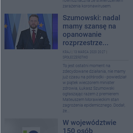
równoznaczna ze stwierdzeniem
zarażenia koronawirusem.
Szumowski: nadal
mamy szansę na
opanowanie
rozprzestrze...
KRAJ
|
13 MARCA 2020 20:27
|
SPOŁECZEŃSTWO
To jest ostatni moment na
zdecydowane działania, nie mamy
już czasu na półśrodki - powiedział
w piątek wieczorem minister
zdrowia, Łukasz Szumowski
ogłaszając razem z premierem
Mateuszem Morawieckim stan
zagrożenia epidemicznego. Dodał,
że...
W województwie
150 osób