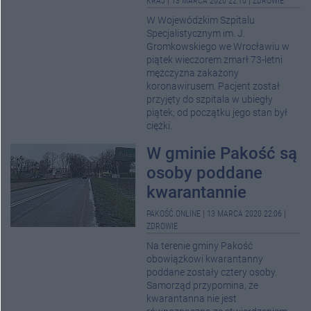
KRAJ
|
13 MARCA 2020 22:10
|
ZDROWIE
W Wojewódzkim Szpitalu
Specjalistycznym im. J.
Gromkowskiego we Wrocławiu w
piątek wieczorem zmarł 73-letni
mężczyzna zakażony
koronawirusem. Pacjent został
przyjęty do szpitala w ubiegły
piątek; od początku jego stan był
ciężki.
W gminie Pakość są
osoby poddane
kwarantannie
PAKOŚĆ.ONLINE
|
13 MARCA 2020 22:06
|
ZDROWIE
Na terenie gminy Pakość
obowiązkowi kwarantanny
poddane zostały cztery osoby.
Samorząd przypomina, że
kwarantanna nie jest