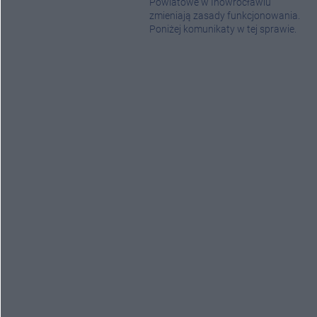
Powiatowe w Inowrocławiu
zmieniają zasady funkcjonowania.
Poniżej komunikaty w tej sprawie.