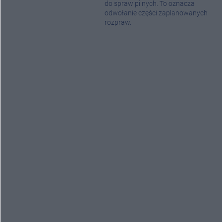
do spraw pilnych. To oznacza
odwołanie części zaplanowanych
rozpraw.