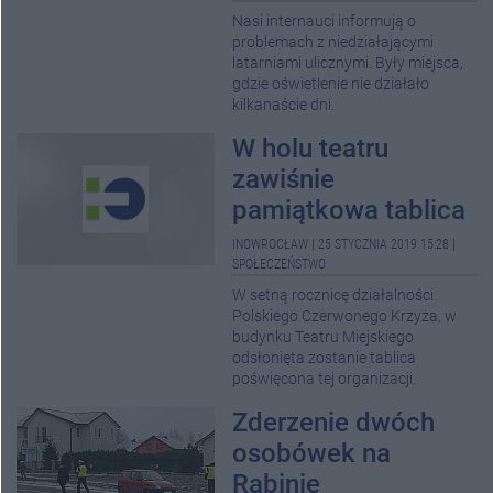
Nasi internauci informują o
problemach z niedziałającymi
latarniami ulicznymi. Były miejsca,
gdzie oświetlenie nie działało
kilkanaście dni.
W holu teatru
zawiśnie
pamiątkowa tablica
INOWROCŁAW
|
25 STYCZNIA 2019 15:28
|
SPOŁECZEŃSTWO
W setną rocznicę działalności
Polskiego Czerwonego Krzyża, w
budynku Teatru Miejskiego
odsłonięta zostanie tablica
poświęcona tej organizacji.
Zderzenie dwóch
osobówek na
Rąbinie