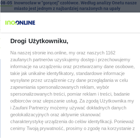
08-05
Inowrocław w "gorącej" czołówce. Według analizy Onetu nasze
miasto jest jednym z najbardziej narażonych na upały
08-05
Kombajn wpadł do rowu, są utrudnienia
08-05
Zmiany dla pasażerów na trasie Rojewo-Inowrocław
08-05
W sobotę Kujawski Festiwal Pieśni Ludowej
Drogi Użytkowniku,
08-05
Podczas burzy ucierpiał komin. Konieczna była interwencja
strażaków
Na naszej stronie ino.online, my oraz naszych 1162
08-05
zaufanych partnerów uzyskujemy dostęp i przechowujemy
Kto siedział za kierownicą Golfa? Kierowca zbiegł po kolizji
informacje na urządzeniu oraz przetwarzamy dane osobowe,
08-05
Hala się zmienia. Remont, nowe nagłośnienie, a przed
takie jak unikalne identyfikatory, standardowe informacje
wejściem stanie QEMETICA ARENA
TYLKO U NAS
wysyłane przez urządzenie czy dane przeglądania w celu
regulamin
08-05
19 września pierwszy ligowy mecz Noteci. Znamy cały
zapewniania spersonalizowanych reklam, wybór
reklama
terminarz
spersonalizowanych treści, pomiar reklam i treści, badanie
redakcja
08-05
Po rezygnacji z tej inwestycji miasto wraca do tematu
odbiorców oraz ulepszanie usług. Za zgodą Użytkownika my
pliki cookies
08-04
Reklamy w centrum. Jego zdaniem Marcin Wroński jest w
prywatność
i Zaufani Partnerzy możemy używać dokładnych danych
błędzie [akt.]
reklamacje
geolokalizacyjnych oraz aktywnie skanować
gowork.pl
charakterystykę urządzenia do celów identyfikacji. Ponieważ
08-04
Duże utrudnienia na Dworcowej. Dwa pasy blokowała
oferty pracy
przyczepa od ciągnika
cenimy Twoją prywatność, prosimy o zgodę na korzystanie z
Z OSTATNIEJ CHWILI
© copyright 2000-2026 Ino-online Media
tych technologii poprzez kliknięcie „Akceptuję”. Zgoda jest
08-04
Upały, a potem burze. Groźna pogoda nad naszym regionem