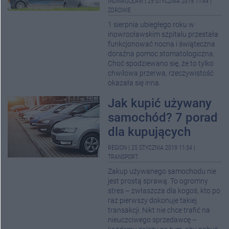
INOWROCŁAW
|
25 STYCZNIA 2019 11:49
|
ZDROWIE
1 sierpnia ubiegłego roku w
inowrocławskim szpitalu przestała
funkcjonować nocna i świąteczna
doraźna pomoc stomatologiczna.
Choć spodziewano się, że to tylko
chwilowa przerwa, rzeczywistość
okazała się inna.
Jak kupić używany
samochód? 7 porad
dla kupujących
REGION
|
25 STYCZNIA 2019 11:34
|
TRANSPORT
Zakup używanego samochodu nie
jest prostą sprawą. To ogromny
stres – zwłaszcza dla kogoś, kto po
raz pierwszy dokonuje takiej
transakcji. Nikt nie chce trafić na
nieuczciwego sprzedawcę –