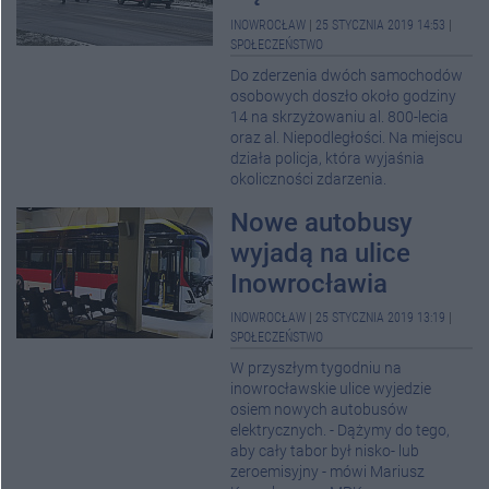
INOWROCŁAW
|
25 STYCZNIA 2019 14:53
|
SPOŁECZEŃSTWO
Do zderzenia dwóch samochodów
osobowych doszło około godziny
14 na skrzyżowaniu al. 800-lecia
oraz al. Niepodległości. Na miejscu
działa policja, która wyjaśnia
okoliczności zdarzenia.
Nowe autobusy
wyjadą na ulice
Inowrocławia
INOWROCŁAW
|
25 STYCZNIA 2019 13:19
|
SPOŁECZEŃSTWO
W przyszłym tygodniu na
inowrocławskie ulice wyjedzie
osiem nowych autobusów
elektrycznych. - Dążymy do tego,
aby cały tabor był nisko- lub
zeroemisyjny - mówi Mariusz