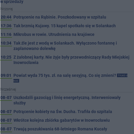
w sprzedaży
Wczoraj
20:44
Potrącenie na Rąbinie. Poszkodowany w szpitalu
17:36
Tak brzmią Kujawy. 15 kapel spotkało się w Solankach
11:16
Mikrobus w rowie. Utrudnienia na krajówce
10:34
Tak źle jest z wodą w Solankach. Wyłączono fontannę i
zaplanowano dolewkę
10:25
Z żałobnej karty. Nie żyje były przewodniczący Rady Miejskiej
Inowrocławia
09:01
Powiat wyda 75 tys. zł. na salę sesyjną. Co się zmieni?
TYLKO U
NAS
Wcześniej
08-07
Uszkodzili gazociąg i linię energetyczną. Interweniowały
służby
08-07
Potrącenie kobiety na Św. Ducha. Trafiła do szpitala
08-07
Wkrótce kolejna zbiórka gabarytów w Inowrocławiu
08-07
Trwają poszukiwania 68-letniego Romana Kucały