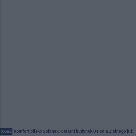
Komfort blisko Solanek. Ostatni budynek Osiedla Zielnego już
Spons.