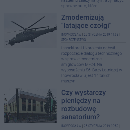
każdemu zależy na tym, aby nabyć
sprawne auto, które...
Zmodernizują
"latające czołgi"
INOWROCŁAW
|
25 STYCZNIA 2019 11:33
|
SPOŁECZEŃSTWO
Inspektorat Uzbrojenia ogłosił
rozpoczęcie dialogu technicznego
w sprawie modernizacji
śmigłowców Mi-24. Na
wyposażeniu 56. Bazy Lotniczej w
Inowrocławiu jest 14 takich
maszyn.
Czy wystarczy
pieniędzy na
rozbudowę
sanatorium?
INOWROCŁAW
|
25 STYCZNIA 2019 10:59
|