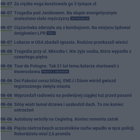
08-07
Za ciężka noga kosztowała go 3 tysiące zł
08-07
Tragedia pod Janikowem. Na słupie energetycznym
znaleziono ciało mężczyzny
AKTUALIZACJA
08-07
Ciężarówka zderzyła się z kombajnem. Na miejscu lądował
śmigłowiec LPR
VIDEO
08-07
Lekarze w USA zbadali Ignasia. Rodzice przekazali wieści
08-06
Tragedia przy ul. Mieszka I. Nie żyje osoba, która wypadła z
czwartego piętra
08-06
Tour de Pologne. Tak 21 lat temu kolarze startowali z
Inowrocławia
PROSTO Z ARCHIWUM
08-06
Dni Pakości coraz bliżej. ENEJ i Dżem wśród gwiazd
tegorocznego święta miasta
08-06
Wyprzedził radiowóz na podwójnej ciągłej tuż przed pasami
08-06
Silny wiatr łamał drzewa i uszkodził dach. To nie koniec
ostrzeżeń
08-06
Autobusy wróciły na Cegielną. Koniec remontu zatok
08-06
Pięciu nietrzeźwych uczestników ruchu wpadło w ręce policji.
Rekordzista miał 2,6 promila