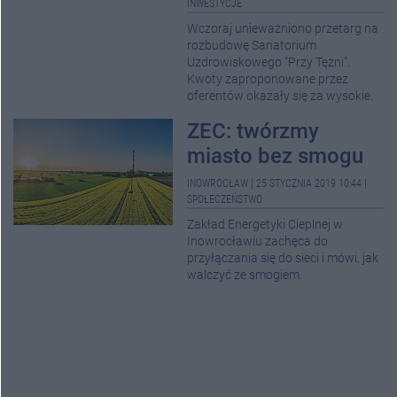
INWESTYCJE
Wczoraj unieważniono przetarg na
rozbudowę Sanatorium
Uzdrowiskowego "Przy Tężni".
Kwoty zaproponowane przez
oferentów okazały się za wysokie.
ZEC: twórzmy
miasto bez smogu
INOWROCŁAW
|
25 STYCZNIA 2019 10:44
|
SPOŁECZEŃSTWO
Zakład Energetyki Cieplnej w
Inowrocławiu zachęca do
przyłączania się do sieci i mówi, jak
walczyć ze smogiem.