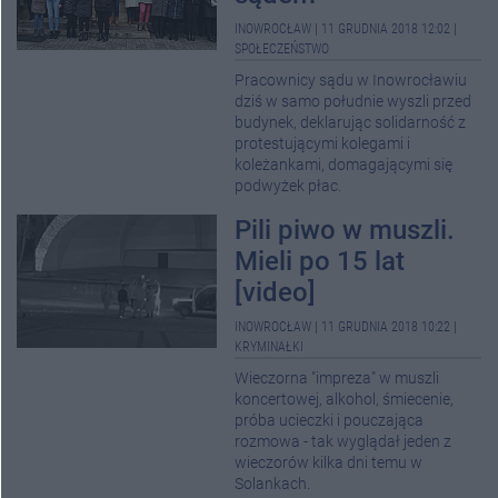
INOWROCŁAW
|
11 GRUDNIA 2018 12:02
|
SPOŁECZEŃSTWO
Pracownicy sądu w Inowrocławiu
dziś w samo południe wyszli przed
budynek, deklarując solidarność z
protestującymi kolegami i
koleżankami, domagającymi się
podwyżek płac.
Pili piwo w muszli.
Mieli po 15 lat
[video]
INOWROCŁAW
|
11 GRUDNIA 2018 10:22
|
KRYMINAŁKI
Wieczorna "impreza" w muszli
koncertowej, alkohol, śmiecenie,
próba ucieczki i pouczająca
rozmowa - tak wyglądał jeden z
wieczorów kilka dni temu w
Solankach.