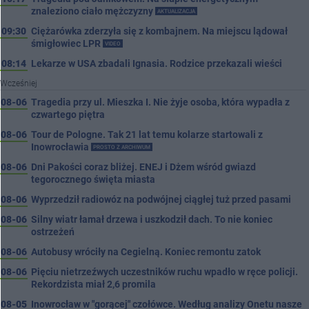
znaleziono ciało mężczyzny
AKTUALIZACJA
09:30
Ciężarówka zderzyła się z kombajnem. Na miejscu lądował
śmigłowiec LPR
VIDEO
08:14
Lekarze w USA zbadali Ignasia. Rodzice przekazali wieści
Wcześniej
08-06
Tragedia przy ul. Mieszka I. Nie żyje osoba, która wypadła z
czwartego piętra
08-06
Tour de Pologne. Tak 21 lat temu kolarze startowali z
Inowrocławia
PROSTO Z ARCHIWUM
08-06
Dni Pakości coraz bliżej. ENEJ i Dżem wśród gwiazd
tegorocznego święta miasta
08-06
Wyprzedził radiowóz na podwójnej ciągłej tuż przed pasami
08-06
Silny wiatr łamał drzewa i uszkodził dach. To nie koniec
ostrzeżeń
08-06
Autobusy wróciły na Cegielną. Koniec remontu zatok
08-06
Pięciu nietrzeźwych uczestników ruchu wpadło w ręce policji.
Rekordzista miał 2,6 promila
08-05
Inowrocław w "gorącej" czołówce. Według analizy Onetu nasze