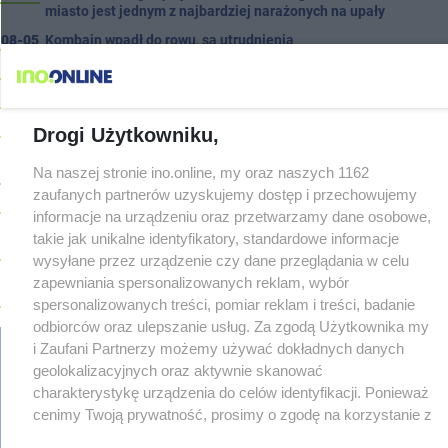
miasto jest jednym z najbardziej narażonych na upały
08-05
Kombajn wpadł do rowu, są utrudnienia
08-05
Zmiany dla pasażerów na trasie Rojewo-Inowrocław
08-05
W sobotę Kujawski Festiwal Pieśni Ludowej
08-05
Podczas burzy ucierpiał komin. Konieczna była interwencja
Drogi Użytkowniku,
strażaków
Na naszej stronie ino.online, my oraz naszych 1162
08-05
Kto siedział za kierownicą Golfa? Kierowca zbiegł po kolizji
zaufanych partnerów uzyskujemy dostęp i przechowujemy
08-05
Hala się zmienia. Remont, nowe nagłośnienie, a przed
informacje na urządzeniu oraz przetwarzamy dane osobowe,
wejściem stanie QEMETICA ARENA
TYLKO U NAS
takie jak unikalne identyfikatory, standardowe informacje
08-05
19 września pierwszy ligowy mecz Noteci. Znamy cały
wysyłane przez urządzenie czy dane przeglądania w celu
terminarz
zapewniania spersonalizowanych reklam, wybór
08-05
Po rezygnacji z tej inwestycji miasto wraca do tematu
spersonalizowanych treści, pomiar reklam i treści, badanie
08-04
odbiorców oraz ulepszanie usług. Za zgodą Użytkownika my
Reklamy w centrum. Jego zdaniem Marcin Wroński jest w
błędzie [akt.]
i Zaufani Partnerzy możemy używać dokładnych danych
geolokalizacyjnych oraz aktywnie skanować
08-04
Duże utrudnienia na Dworcowej. Dwa pasy blokowała
przyczepa od ciągnika
charakterystykę urządzenia do celów identyfikacji. Ponieważ
Z OSTATNIEJ CHWILI
regulamin
reklama
redakcja
pliki cookies
prywatność
cenimy Twoją prywatność, prosimy o zgodę na korzystanie z
08-04
reklamacje
Upały, a potem burze. Groźna pogoda nad naszym regionem
gowork.pl
oferty pracy
© copyright 2000-2026 Ino-online Media
tych technologii poprzez kliknięcie „Akceptuję”. Zgoda jest