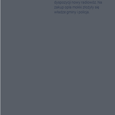
dyspozycji nowy radiowóz. Na
zakup opla mokki złożyły się
władze gminy i policja.