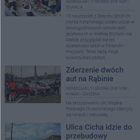
INOWROCŁAW
|
11 GRUDNIA 2018 16:47
|
EDUKACJA
12 nauczycieli z Zespołu Szkół im.
Marka Kotańskiego wzięło udział w
dwutygodniowych szkoleniach
językowych w Wielkiej Brytanii i na
Malcie, przyglądali się też
działalności szkół w Finlandii i
Hiszpanii. Teraz będą mogli
wykorzystać zdobyt...
Zderzenie dwóch
aut na Rąbinie
INOWROCŁAW
|
11 GRUDNIA 2018 14:38
|
WYPADKI I ZDARZENIA
Na skrzyżowaniu ulic Wojska
Polskiego i Kusocińskiego zderzyły
się renault i mercedes.
Ulica Cicha idzie do
przebudowy