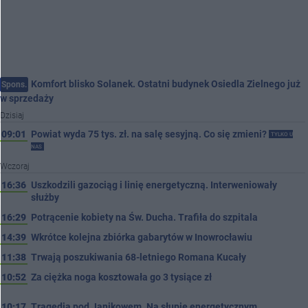
Komfort blisko Solanek. Ostatni budynek Osiedla Zielnego już
Spons.
w sprzedaży
Dzisiaj
09:01
Powiat wyda 75 tys. zł. na salę sesyjną. Co się zmieni?
TYLKO U
NAS
Wczoraj
16:36
Uszkodzili gazociąg i linię energetyczną. Interweniowały
służby
16:29
Potrącenie kobiety na Św. Ducha. Trafiła do szpitala
14:39
Wkrótce kolejna zbiórka gabarytów w Inowrocławiu
11:38
Trwają poszukiwania 68-letniego Romana Kucały
10:52
Za ciężka noga kosztowała go 3 tysiące zł
10:17
Tragedia pod Janikowem. Na słupie energetycznym