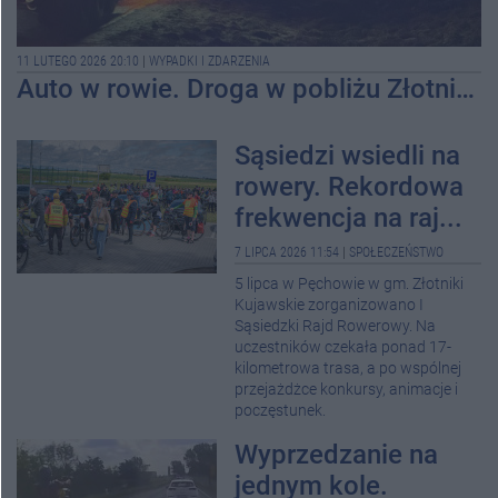
11 LUTEGO 2026 20:10
|
WYPADKI I ZDARZENIA
Auto w rowie. Droga w pobliżu Złotnik Kujawskich zablokowana
Sąsiedzi wsiedli na
rowery. Rekordowa
frekwencja na raj...
7 LIPCA 2026 11:54
|
SPOŁECZEŃSTWO
5 lipca w Pęchowie w gm. Złotniki
Kujawskie zorganizowano I
Sąsiedzki Rajd Rowerowy. Na
uczestników czekała ponad 17-
kilometrowa trasa, a po wspólnej
przejażdżce konkursy, animacje i
poczęstunek.
Wyprzedzanie na
jednym kole.