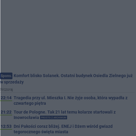
Komfort blisko Solanek. Ostatni budynek Osiedla Zielnego już
Spons.
w sprzedaży
Wczoraj
22:14
Tragedia przy ul. Mieszka I. Nie żyje osoba, która wypadła z
czwartego piętra
21:22
Tour de Pologne. Tak 21 lat temu kolarze startowali z
Inowrocławia
PROSTO Z ARCHIWUM
12:53
Dni Pakości coraz bliżej. ENEJ i Dżem wśród gwiazd
tegorocznego święta miasta