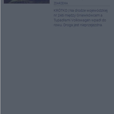
ZDARZENIA
KRÓTKO | Na drodze wojewódzkiej
nr 246 między Gniewkówcem a
Tupadłami Volkswagen wpadł do
rowu. Droga jest nieprzejezdna.