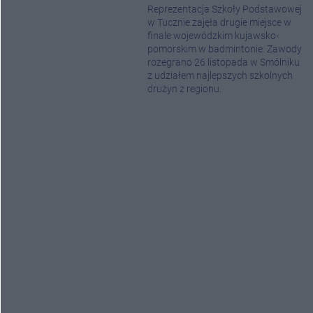
Reprezentacja Szkoły Podstawowej
w Tucznie zajęła drugie miejsce w
finale wojewódzkim kujawsko-
pomorskim w badmintonie. Zawody
rozegrano 26 listopada w Smólniku
z udziałem najlepszych szkolnych
drużyn z regionu.