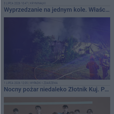
3 LIPCA 2026 10:47
|
KRYMINAŁKI
Wyprzedzanie na jednym kole. Właściciel nie wie, komu pożyczył motocykl
1 LIPCA 2026 12:05
|
WYPADKI I ZDARZENIA
Nocny pożar niedaleko Złotnik Kuj. Przyczyną mógł być piorun