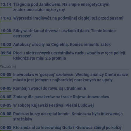
12:14
Tragedia pod Janikowem. Na słupie energetycznym
znaleziono ciało mężczyzny
11:43
Wyprzedził radiowóz na podwójnej ciągłej tuż przed pasami
10:08
Silny wiatr łamał drzewa i uszkodził dach. To nie koniec
ostrzeżeń
10:03
Autobusy wróciły na Cegielną. Koniec remontu zatok
09:54
Pięciu nietrzeźwych uczestników ruchu wpadło w ręce policji.
Rekordzista miał 2,6 promila
Wcześniej
08-05
Inowrocław w "gorącej" czołówce. Według analizy Onetu nasze
miasto jest jednym z najbardziej narażonych na upały
08-05
Kombajn wpadł do rowu, są utrudnienia
08-05
Zmiany dla pasażerów na trasie Rojewo-Inowrocław
08-05
W sobotę Kujawski Festiwal Pieśni Ludowej
08-05
Podczas burzy ucierpiał komin. Konieczna była interwencja
strażaków
08-05
Kto siedział za kierownicą Golfa? Kierowca zbiegł po kolizji