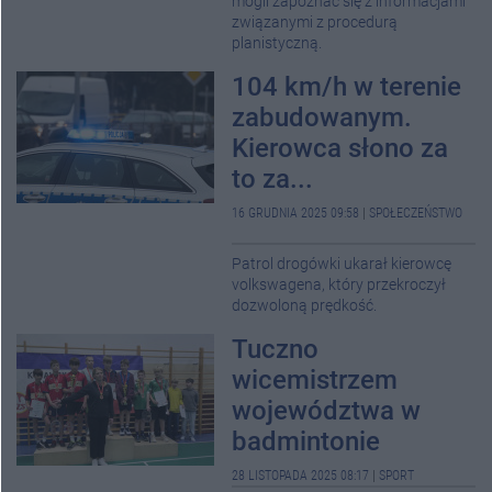
mogli zapoznać się z informacjami
związanymi z procedurą
planistyczną.
104 km/h w terenie
zabudowanym.
Kierowca słono za
to za...
16 GRUDNIA 2025 09:58
|
SPOŁECZEŃSTWO
Patrol drogówki ukarał kierowcę
volkswagena, który przekroczył
dozwoloną prędkość.
Tuczno
wicemistrzem
województwa w
badmintonie
28 LISTOPADA 2025 08:17
|
SPORT