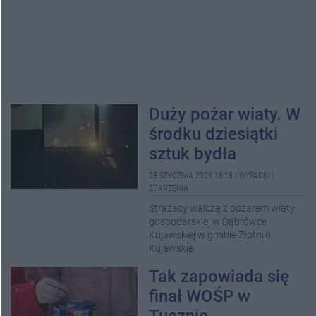
Duży pożar wiaty. W
środku dziesiątki
sztuk bydła
23 STYCZNIA 2026 18:18
|
WYPADKI I
ZDARZENIA
Strażacy walczą z pożarem wiaty
gospodarskiej w Dąbrówce
Kujawskiej w gminie Złotniki
Kujawskie.
Tak zapowiada się
finał WOŚP w
Tucznie