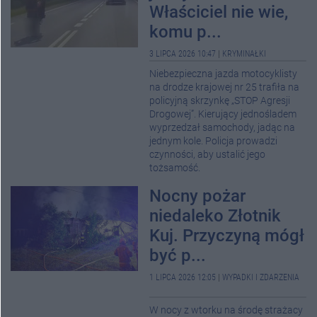
Właściciel nie wie,
komu p...
3 LIPCA 2026 10:47
|
KRYMINAŁKI
Niebezpieczna jazda motocyklisty
na drodze krajowej nr 25 trafiła na
policyjną skrzynkę „STOP Agresji
Drogowej”. Kierujący jednośladem
wyprzedzał samochody, jadąc na
jednym kole. Policja prowadzi
czynności, aby ustalić jego
tożsamość.
Nocny pożar
niedaleko Złotnik
Kuj. Przyczyną mógł
być p...
1 LIPCA 2026 12:05
|
WYPADKI I ZDARZENIA
W nocy z wtorku na środę strażacy