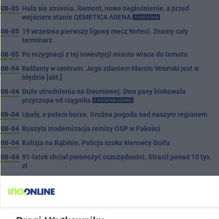
08-05
Hala się zmienia. Remont, nowe nagłośnienie, a przed
wejściem stanie QEMETICA ARENA
TYLKO U NAS
08-05
19 września pierwszy ligowy mecz Noteci. Znamy cały
terminarz
08-05
Po rezygnacji z tej inwestycji miasto wraca do tematu
08-04
Reklamy w centrum. Jego zdaniem Marcin Wroński jest w
błędzie [akt.]
08-04
Duże utrudnienia na Dworcowej. Dwa pasy blokowała
przyczepa od ciągnika
Z OSTATNIEJ CHWILI
08-04
Upały, a potem burze. Groźna pogoda nad naszym regionem
08-04
Ruszyła modernizacja remizy OSP w Pakości
08-04
Kolizja na Rąbinie. Policja szuka kierowcy Golfa
08-04
91-latek chciał pomnożyć oszczędności. Stracił ponad 10 tys.
zł
08-04
Polifonika z Inowrocławia zagrała na Harendzie. Muzyczny
hołd dla Jana Kasprowicza
08-04
Jest wykonawca remontu dachu sali gimastycznej
08-04
Dlaczego sauny, a nie boiska dla dzieci? Ratusz odpowiada