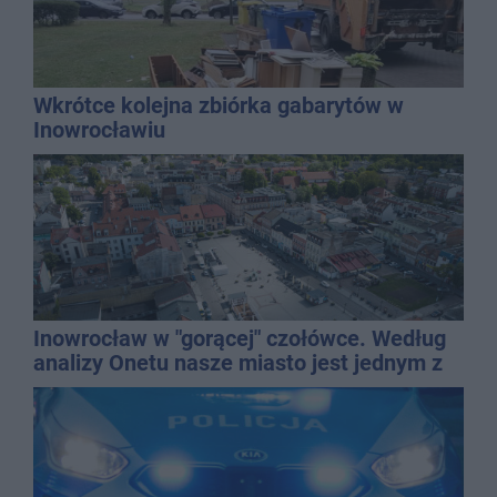
Wkrótce kolejna zbiórka gabarytów w
Inowrocławiu
Inowrocław w "gorącej" czołówce. Według
analizy Onetu nasze miasto jest jednym z
najbardziej narażonych na upały