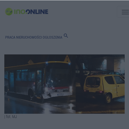
men
search
PRACA
NIERUCHOMOŚCI
OGŁOSZENIA
| fot. MJ