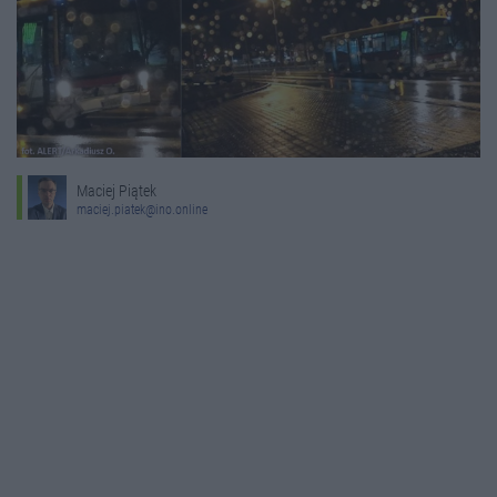
Maciej Piątek
maciej.piatek@ino.online