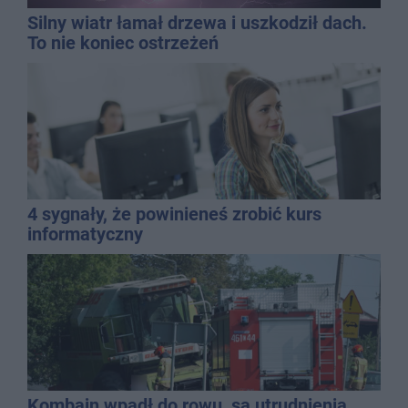
Silny wiatr łamał drzewa i uszkodził dach.
To nie koniec ostrzeżeń
4 sygnały, że powinieneś zrobić kurs
informatyczny
Kombajn wpadł do rowu, są utrudnienia