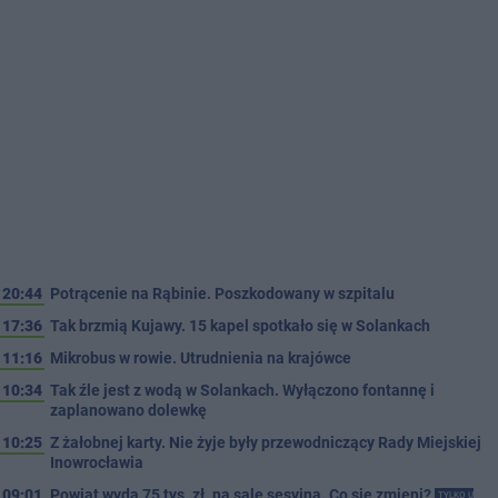
20:44
Potrącenie na Rąbinie. Poszkodowany w szpitalu
17:36
Tak brzmią Kujawy. 15 kapel spotkało się w Solankach
11:16
Mikrobus w rowie. Utrudnienia na krajówce
10:34
Tak źle jest z wodą w Solankach. Wyłączono fontannę i
zaplanowano dolewkę
10:25
Z żałobnej karty. Nie żyje były przewodniczący Rady Miejskiej
Inowrocławia
09:01
Powiat wyda 75 tys. zł. na salę sesyjną. Co się zmieni?
TYLKO U