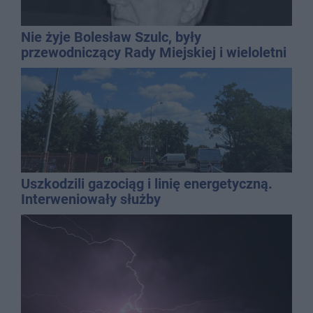
Nie żyje Bolesław Szulc, były
przewodniczący Rady Miejskiej i wieloletni
dyrektor SP 14
Uszkodzili gazociąg i linię energetyczną.
Interweniowały służby