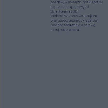
poselską w Inofamie, gdzie spotkał
się z zarządcą sądowym i
dyrektorem spółki.
Parlamentarzysta wskazuje na
brak zapowiadanego wsparcia i
rosnące zadłużenie, a sprawę
kieruje do premiera.