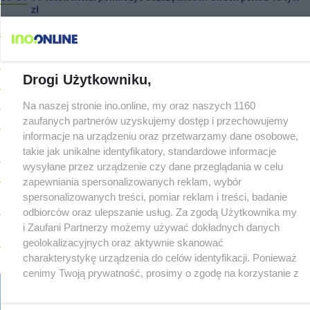
zł
08-04
Polifonika z Inowrocławia zagrała na Harendzie. Muzyczny
hołd dla Jana Kasprowicza
08-04
Jest wykonawca remontu dachu sali gimastycznej
Drogi Użytkowniku,
08-04
Dlaczego sauny, a nie boiska dla dzieci? Ratusz odpowiada
08-04
Połowa wakacji na drogach. Policja podsumowała lipiec
Na naszej stronie ino.online, my oraz naszych 1160
zaufanych partnerów uzyskujemy dostęp i przechowujemy
08-04
Wroński do radnych: Zamiast ingerować w prywatną własność
zajmijcie się gospodarką
informacje na urządzeniu oraz przetwarzamy dane osobowe,
takie jak unikalne identyfikatory, standardowe informacje
08-04
Darrell Harris: Możemy nawiązać walkę z każdym w tej lidze
wysyłane przez urządzenie czy dane przeglądania w celu
08-03
Zarzut dla kierowcy Mercedesa po tragedii na Rąbinie
TYLKO U
zapewniania spersonalizowanych reklam, wybór
NAS
spersonalizowanych treści, pomiar reklam i treści, badanie
08-03
Sen o potędze. Nowy utwór rapera z Inowrocławia przeciwko
odbiorców oraz ulepszanie usług. Za zgodą Użytkownika my
uzależnieniom
i Zaufani Partnerzy możemy używać dokładnych danych
08-03
Widziałeś ten wypadek? Policja szuka świadków
geolokalizacyjnych oraz aktywnie skanować
charakterystykę urządzenia do celów identyfikacji. Ponieważ
08-03
Masowe kontrole na drogach. Cztery osoby prowadziły po
cenimy Twoją prywatność, prosimy o zgodę na korzystanie z
alkoholu
tych technologii poprzez kliknięcie „Akceptuję”. Zgoda jest
08-03
147 km/h zamiast 90. 29-latek stracił prawo jazdy na trzy
dobrowolna i zawsze możesz ją zmienić/wycofać klikając
miesiące