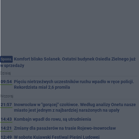
Komfort blisko Solanek. Ostatni budynek Osiedla Zielnego już
Spons.
w sprzedaży
Dzisiaj
09:54
Pięciu nietrzeźwych uczestników ruchu wpadło w ręce policji.
Rekordzista miał 2,6 promila
Wczoraj
21:57
Inowrocław w "gorącej" czołówce. Według analizy Onetu nasze
miasto jest jednym z najbardziej narażonych na upały
14:43
Kombajn wpadł do rowu, są utrudnienia
14:21
Zmiany dla pasażerów na trasie Rojewo-Inowrocław
12:49
W sobotę Kujawski Festiwal Pieśni Ludowej