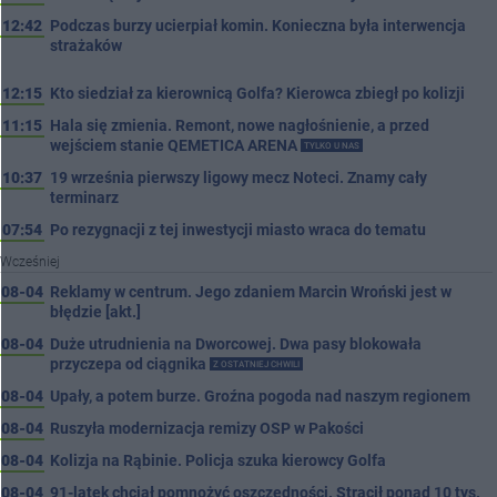
12:42
Podczas burzy ucierpiał komin. Konieczna była interwencja
strażaków
12:15
Kto siedział za kierownicą Golfa? Kierowca zbiegł po kolizji
11:15
Hala się zmienia. Remont, nowe nagłośnienie, a przed
wejściem stanie QEMETICA ARENA
TYLKO U NAS
10:37
19 września pierwszy ligowy mecz Noteci. Znamy cały
terminarz
07:54
Po rezygnacji z tej inwestycji miasto wraca do tematu
Wcześniej
08-04
Reklamy w centrum. Jego zdaniem Marcin Wroński jest w
błędzie [akt.]
08-04
Duże utrudnienia na Dworcowej. Dwa pasy blokowała
przyczepa od ciągnika
Z OSTATNIEJ CHWILI
08-04
Upały, a potem burze. Groźna pogoda nad naszym regionem
08-04
Ruszyła modernizacja remizy OSP w Pakości
08-04
Kolizja na Rąbinie. Policja szuka kierowcy Golfa
08-04
91-latek chciał pomnożyć oszczędności. Stracił ponad 10 tys.