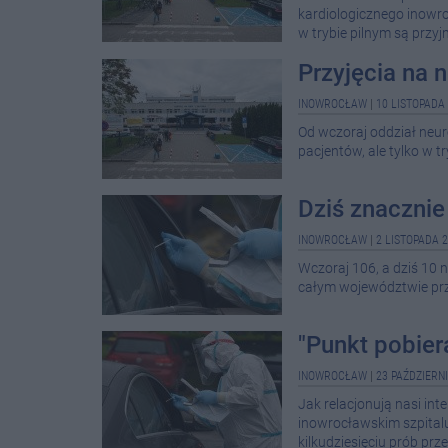
kardiologicznego inowro
w trybie pilnym są przy
Przyjęcia na n
INOWROCŁAW
|
10 LISTOPADA 
Od wczoraj oddział neu
pacjentów, ale tylko w tr
Dziś znacznie
INOWROCŁAW
|
2 LISTOPADA 2
Wczoraj 106, a dziś 10
całym województwie przy
"Punkt pobie
INOWROCŁAW
|
23 PAŹDZIERNI
Jak relacjonują nasi in
inowrocławskim szpitalu
kilkudziesięciu prób prze