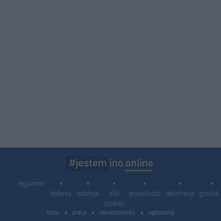
11:4
10:0
10:0
09:5
21:5
14:4
regulamin
reklama
redakcja
pliki
prywatność
reklamacje
gowork.
cookies
moto
praca
nieruchomości
ogłoszenia