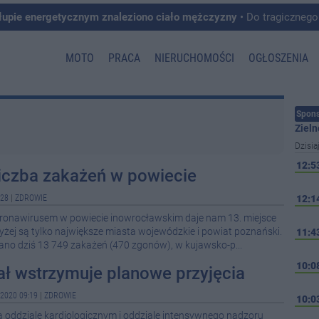
łupie energetycznym znaleziono ciało mężczyzny
• Do tragicznego zdarzenia doszło w 
MOTO
PRACA
NIERUCHOMOŚCI
OGŁOSZENIA
Spons
Zieln
Dzisia
12:5
iczba zakażeń w powiecie
:28
|
ZDROWIE
12:1
onawirusem w powiecie inowrocławskim daje nam 13. miejsce
Wyżej są tylko największe miasta wojewódzkie i powiat poznański.
11:4
ano dziś 13 749 zakażeń (470 zgonów), w kujawsko-p...
10:0
ał wstrzymuje planowe przyjęcia
2020 09:19
|
ZDROWIE
10:0
a oddziale kardiologicznym i oddziale intensywnego nadzoru