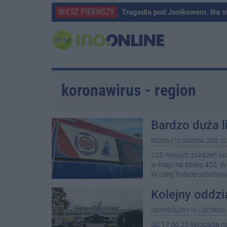
WIESZ PIERWSZY
Tragedia pod Janikowem. Na s
koronawirus - region
Bardzo duża l
REGION
|
10 GRUDNIA 2020 10
125 nowych zakażeń kor
w kraju na blisko 400. 
W całej Polsce odnotow
Kolejny oddzi
INOWROCŁAW
|
19 LISTOPADA 
Od 17 do 23 listopada n