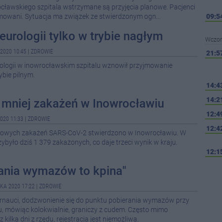
cławskiego szpitala wstrzymane są przyjęcia planowe. Pacjenci
jmowani. Sytuacja ma związek ze stwierdzonym ogn...
09:5
eurologii tylko w trybie nagłym
Wczor
2020 10:45
|
ZDROWIE
21:5
rologii w inowrocławskim szpitalu wznowił przyjmowanie
ybie pilnym.
14:4
14:2
 mniej zakażeń w Inowrocławiu
12:4
020 11:33
|
ZDROWIE
12:4
 nowych zakażeń SARS-CoV-2 stwierdzono w Inowrocławiu. W
było dziś 1 379 zakażonych, co daje trzeci wynik w kraju.
12:1
rania wymazów to kpina"
11:1
KA 2020 17:22
|
ZDROWIE
10:3
ternauci, dodzwonienie się do punktu pobierania wymazów przy
, mówiąc kolokwialnie, graniczy z cudem. Często mimo
z kilka dni z rzędu, rejestracja jest niemożliwa.
07:5