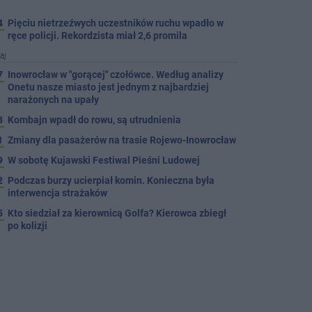
4
Pięciu nietrzeźwych uczestników ruchu wpadło w
ręce policji. Rekordzista miał 2,6 promila
aj
7
Inowrocław w "gorącej" czołówce. Według analizy
Onetu nasze miasto jest jednym z najbardziej
narażonych na upały
3
Kombajn wpadł do rowu, są utrudnienia
1
Zmiany dla pasażerów na trasie Rojewo-Inowrocław
9
W sobotę Kujawski Festiwal Pieśni Ludowej
2
Podczas burzy ucierpiał komin. Konieczna była
interwencja strażaków
5
Kto siedział za kierownicą Golfa? Kierowca zbiegł
po kolizji
5
Hala się zmienia. Remont, nowe nagłośnienie, a
przed wejściem stanie QEMETICA ARENA
TYLKO U NAS
7
19 września pierwszy ligowy mecz Noteci. Znamy
cały terminarz
4
Po rezygnacji z tej inwestycji miasto wraca do