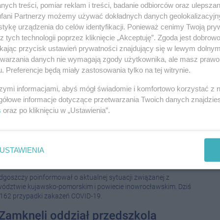
ych treści, pomiar reklam i treści, badanie odbiorców oraz ulepszan
testów dla medyków w kuj.-pom.
fani Partnerzy możemy używać dokładnych danych geolokalizacyjn
08-0
KA 2020 10:22
|
ZDROWIE
tykę urządzenia do celów identyfikacji. Ponieważ cenimy Twoją pry
z tych technologii poprzez kliknięcie „Akceptuję”. Zgoda jest dobro
zamierza profilaktycznie przebadać pracowników służby
08-0
ch, lekarzach stomatologach, położnych, pielęgniarkach,
ikając przycisk ustawień prywatności znajdujący się w lewym dolny
 i pracownikach przychodni.
etwarzania danych nie wymagają zgody użytkownika, ale masz prawo 
08-0
. Preferencje będą miały zastosowania tylko na tej witrynie.
myka urząd miejski. Przez COVID-
szymi informacjami, abyś mógł świadomie i komfortowo korzystać z
08-0
gółowe informacje dotyczące przetwarzania Twoich danych znajdzi
IERNIKA 2020 11:40
|
SPOŁECZEŃSTWO
s
oraz po kliknięciu w „Ustawienia”.
08-0
wkowskiego ratusza jest zakażonych koronawirusem. W związku
08-0
cji budynku dziś i jutro urząd będzie nieczynny.
eń. Przybywa chorych w powiecie
USTAWIENIA
08-0
2020 11:22
|
SPOŁECZEŃSTWO
08-0
goszczy poinformował o aktualnej sytuacji związanej z
ództwie kujawsko-pomorskim i powiecie inowrocławskim. Dziś
162 przypadki zakażeń COVID-19.
08-0
Zamknęli oddział przedszkola
08-0