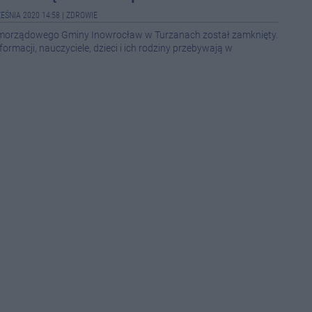
EŚNIA 2020 14:58
|
ZDROWIE
08-0
amorządowego Gminy Inowrocław w Turzanach został zamknięty.
ormacji, nauczyciele, dzieci i ich rodziny przebywają w
08-0
08-0
08-0
08-0
08-0
08-0
08-0
08-0
08-0
12:5
12:1