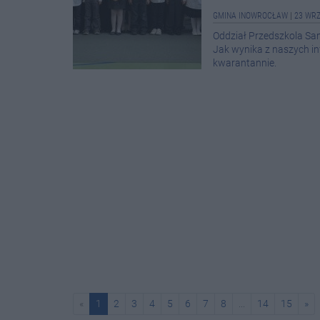
GMINA INOWROCŁAW
|
23 WRZ
Oddział Przedszkola S
Jak wynika z naszych inf
kwarantannie.
«
1
2
3
4
5
6
7
8
...
14
15
»