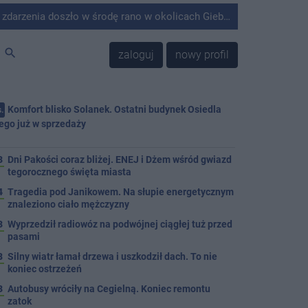
środę rano w okolicach Giebni koło Janikowa. Wówczas na słupie energetycznym odnaleziono ciało mężczyzny.
search
zaloguj
nowy profil
Komfort blisko Solanek. Ostatni budynek Osiedla
.
ego już w sprzedaży
j
3
Dni Pakości coraz bliżej. ENEJ i Dżem wśród gwiazd
tegorocznego święta miasta
4
Tragedia pod Janikowem. Na słupie energetycznym
znaleziono ciało mężczyzny
3
Wyprzedził radiowóz na podwójnej ciągłej tuż przed
pasami
8
Silny wiatr łamał drzewa i uszkodził dach. To nie
koniec ostrzeżeń
3
Autobusy wróciły na Cegielną. Koniec remontu
zatok