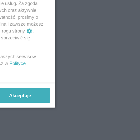
ie usług. Za zgodą
lipiec
ych oraz aktywnie
4
Wroński do radnych: Zamiast ingerować w prywatną
watność, prosimy o
własność zajmijcie się gospodarką
wolna i zawsze możesz
4
Darrell Harris: Możemy nawiązać walkę z każdym w
m rogu strony
.
tej lidze
sprzeciwić się
3
Zarzut dla kierowcy Mercedesa po tragedii na
Rąbinie
TYLKO U NAS
 naszych serwisów
3
Sen o potędze. Nowy utwór rapera z Inowrocławia
przeciwko uzależnieniom
esz w
Polityce
3
Widziałeś ten wypadek? Policja szuka świadków
3
Masowe kontrole na drogach. Cztery osoby
prowadziły po alkoholu
Akceptuję
3
147 km/h zamiast 90. 29-latek stracił prawo jazdy
na trzy miesiące
3
Miasto wyjaśnia, dlaczego uschły drzewa w
Solankach. Radny: To nieprawda
3
Planujesz wizytę w szpitalu? Tego dnia poradnie
będą zamknięte
3
Cisza na sali sądowej. Co dalej z procesem ws.