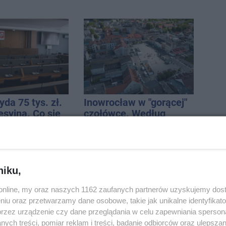
da 75 tys. zł.
Inowrocław w "gorącej"
esyjną. Co się
czołówce. Według
analizy Onetu nasze
miasto jest jednym z
najbardziej narażonych
na upały
niku,
o.online, my oraz naszych 1162 zaufanych partnerów uzyskujemy dos
niu oraz przetwarzamy dane osobowe, takie jak unikalne identyfikat
tr łamał
Pięciu nietrzeźwych
przez urządzenie czy dane przeglądania w celu zapewniania sperson
uszkodził
uczestników ruchu
ych treści, pomiar reklam i treści, badanie odbiorców oraz ulepszan