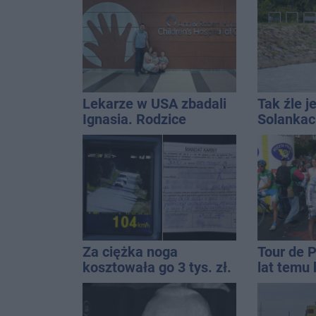
które pas
stylizacji
Lekarze w USA zbadali
Tak źle j
Ignasia. Rodzice
Solankac
przekazali wieści
fontannę
dolewkę
Za ciężka noga
Tour de 
kosztowała go 3 tys. zł.
lat temu 
Do tego 13 punktów
startowal
Inowrocł