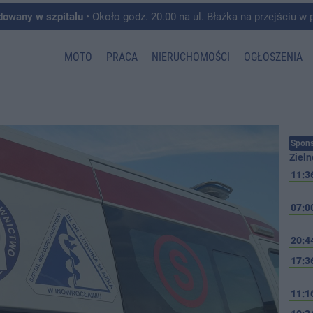
dowany w szpitalu
• Około godz. 20.00 na ul. Błażka na przejściu w pobliżu ul. Wojska P
MOTO
PRACA
NIERUCHOMOŚCI
OGŁOSZENIA
Spons
Zieln
11:3
07:0
20:4
17:3
11:1