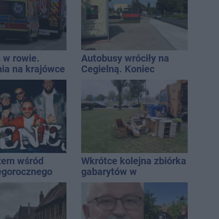
 w rowie.
Autobusy wróciły na
nia na krajówce
Cegielną. Koniec
remontu zatok
żem wśród
Wkrótce kolejna zbiórka
egorocznego
gabarytów w
iasta
Inowrocławiu