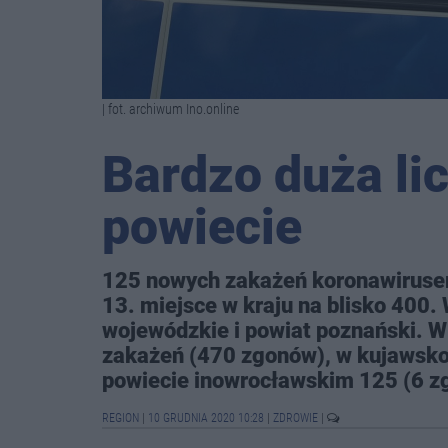
| fot. archiwum Ino.online
Bardzo duża li
powiecie
125 nowych zakażeń koronawiruse
13. miejsce w kraju na blisko 400.
wojewódzkie i powiat poznański. W
zakażeń (470 zgonów), w kujawsk
powiecie inowrocławskim 125 (6 z
REGION
|
10 GRUDNIA 2020 10:28
|
ZDROWIE
|