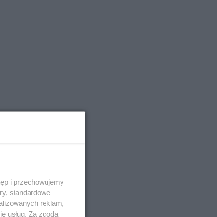
tęp i przechowujemy
ory, standardowe
alizowanych reklam,
ie usług. Za zgodą