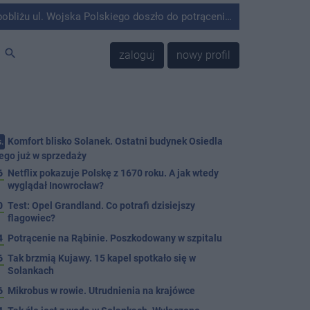
olskiego doszło do potrącenia mężczyzny przez kierującego Mercedesem.
search
zaloguj
nowy profil
Komfort blisko Solanek. Ostatni budynek Osiedla
.
ego już w sprzedaży
6
Netflix pokazuje Polskę z 1670 roku. A jak wtedy
wyglądał Inowrocław?
0
Test: Opel Grandland. Co potrafi dzisiejszy
flagowiec?
4
Potrącenie na Rąbinie. Poszkodowany w szpitalu
6
Tak brzmią Kujawy. 15 kapel spotkało się w
Solankach
6
Mikrobus w rowie. Utrudnienia na krajówce