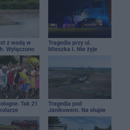
ują do wielu
est z wodą w
Tragedia przy ul.
h. Wyłączono
Mieszka I. Nie żyje
 i zaplanowano
osoba, która wypadła z
czwartego piętra
Pologne. Tak 21
Tragedia pod
kolarze
Janikowem. Na słupie
i z
energetycznym
awia
znaleziono ciało
mężczyzny