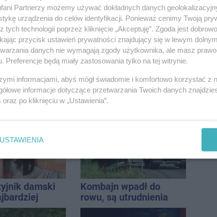
nie koniec
wpadło w ręce policji.
fani Partnerzy możemy używać dokładnych danych geolokalizacyjn
ń
Rekordzista miał 2,6
tykę urządzenia do celów identyfikacji. Ponieważ cenimy Twoją pry
promila
z tych technologii poprzez kliknięcie „Akceptuję”. Zgoda jest dobro
ikając przycisk ustawień prywatności znajdujący się w lewym dolny
etwarzania danych nie wymagają zgody użytkownika, ale masz prawo 
. Preferencje będą miały zastosowania tylko na tej witrynie.
szymi informacjami, abyś mógł świadomie i komfortowo korzystać z
ią Kujawy. 15
Jak zorganizować
gółowe informacje dotyczące przetwarzania Twoich danych znajdzi
tkało się w
wymarzone wakacje na
s
oraz po kliknięciu w „Ustawienia”.
h
Zanzibarze?
USTAWIENIA
zyjnik damski
Kombajn wpadł do
jbardziej
rowu, są utrudnienia
lny? Modele,