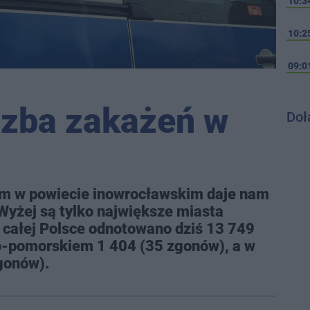
10:3
10:2
09:0
czba zakażeń w
Doł
m w powiecie inowrocławskim daje nam
 Wyżej są tylko największe miasta
 całej Polsce odnotowano dziś 13 749
o-pomorskiem 1 404 (35 zgonów), a w
gonów).