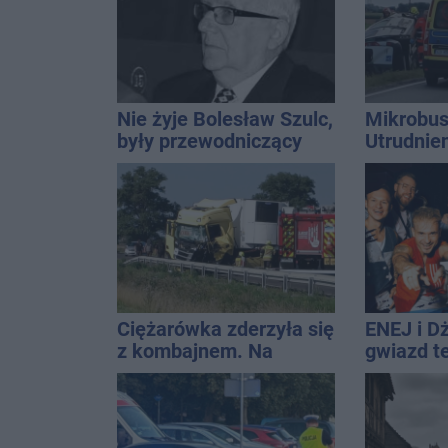
Nie żyje Bolesław Szulc,
Mikrobus
były przewodniczący
Utrudnie
Rady Miejskiej i
wieloletni dyrektor SP
14
Ciężarówka zderzyła się
ENEJ i D
z kombajnem. Na
gwiazd t
miejscu lądował
święta m
śmigłowiec LPR