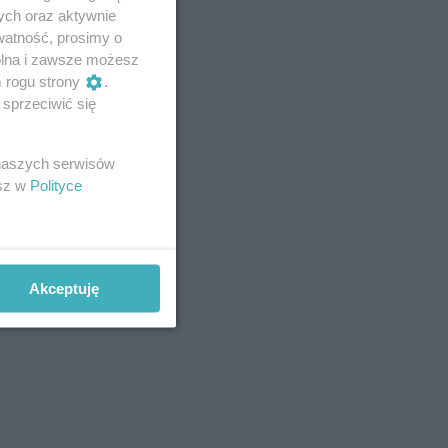
ych oraz aktywnie
watność, prosimy o
wolna i zawsze możesz
m rogu strony
.
sprzeciwić się
 naszych serwisów
esz w
Polityce
Akceptuję