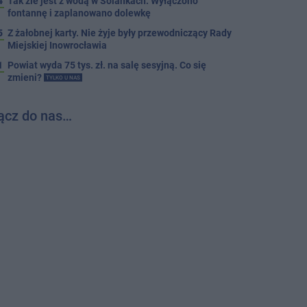
4
Tak źle jest z wodą w Solankach. Wyłączono
fontannę i zaplanowano dolewkę
5
Z żałobnej karty. Nie żyje były przewodniczący Rady
Miejskiej Inowrocławia
1
Powiat wyda 75 tys. zł. na salę sesyjną. Co się
zmieni?
TYLKO U NAS
ącz do nas…