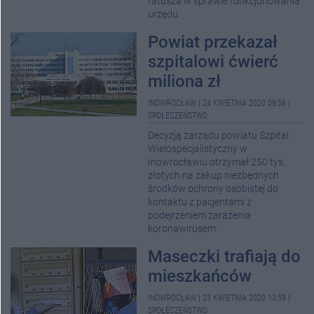
ratusza w sprawie funkcjonowania
urzędu.
Powiat przekazał
szpitalowi ćwierć
miliona zł
INOWROCŁAW
|
24 KWIETNIA 2020 08:56
|
SPOŁECZEŃSTWO
Decyzją zarządu powiatu Szpital
Wielospecjalistyczny w
Inowrocławiu otrzymał 250 tys.
złotych na zakup niezbędnych
środków ochrony osobistej do
kontaktu z pacjentami z
podejrzeniem zarażenia
koronawirusem.
Maseczki trafiają do
mieszkańców
INOWROCŁAW
|
23 KWIETNIA 2020 13:59
|
SPOŁECZEŃSTWO