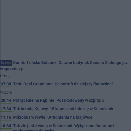
Komfort blisko Solanek. Ostatni budynek Osiedla Zielnego już
Spons.
w sprzedaży
Dzisiaj
07:00
Test: Opel Grandland. Co potrafi dzisiejszy flagowiec?
Wczoraj
20:44
Potrącenie na Rąbinie. Poszkodowany w szpitalu
17:36
Tak brzmią Kujawy. 15 kapel spotkało się w Solankach
11:16
Mikrobus w rowie. Utrudnienia na krajówce
10:34
Tak źle jest z wodą w Solankach. Wyłączono fontannę i