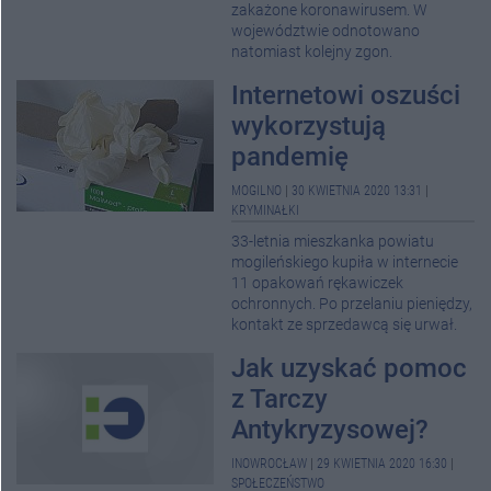
zakażone koronawirusem. W
województwie odnotowano
natomiast kolejny zgon.
Internetowi oszuści
wykorzystują
pandemię
MOGILNO
|
30 KWIETNIA 2020 13:31
|
KRYMINAŁKI
33-letnia mieszkanka powiatu
mogileńskiego kupiła w internecie
11 opakowań rękawiczek
ochronnych. Po przelaniu pieniędzy,
kontakt ze sprzedawcą się urwał.
Jak uzyskać pomoc
z Tarczy
Antykryzysowej?
INOWROCŁAW
|
29 KWIETNIA 2020 16:30
|
SPOŁECZEŃSTWO