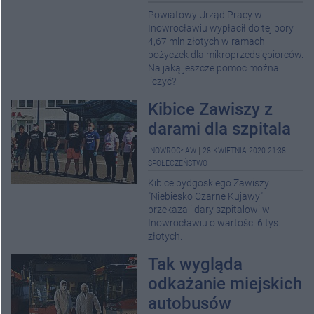
Powiatowy Urząd Pracy w
Inowrocławiu wypłacił do tej pory
4,67 mln złotych w ramach
pożyczek dla mikroprzedsiębiorców.
Na jaką jeszcze pomoc można
liczyć?
Kibice Zawiszy z
darami dla szpitala
INOWROCŁAW
|
28 KWIETNIA 2020 21:38
|
SPOŁECZEŃSTWO
Kibice bydgoskiego Zawiszy
"Niebiesko Czarne Kujawy"
przekazali dary szpitalowi w
Inowrocławiu o wartości 6 tys.
złotych.
Tak wygląda
odkażanie miejskich
autobusów