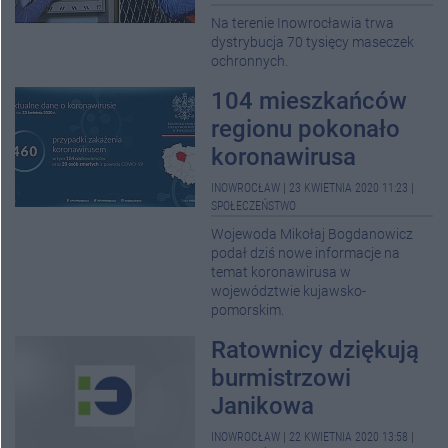
Na terenie Inowrocławia trwa
dystrybucja 70 tysięcy maseczek
ochronnych.
104 mieszkańców
regionu pokonało
koronawirusa
INOWROCŁAW
|
23 KWIETNIA 2020 11:23
|
SPOŁECZEŃSTWO
Wojewoda Mikołaj Bogdanowicz
podał dziś nowe informacje na
temat koronawirusa w
województwie kujawsko-
pomorskim.
Ratownicy dziękują
burmistrzowi
Janikowa
INOWROCŁAW
|
22 KWIETNIA 2020 13:58
|