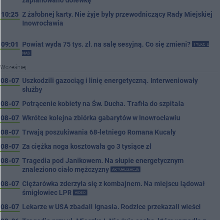
zaplanowano dolewkę
10:25
Z żałobnej karty. Nie żyje były przewodniczący Rady Miejskiej
Inowrocławia
09:01
Powiat wyda 75 tys. zł. na salę sesyjną. Co się zmieni?
TYLKO U
NAS
Wcześniej
08-07
Uszkodzili gazociąg i linię energetyczną. Interweniowały
służby
08-07
Potrącenie kobiety na Św. Ducha. Trafiła do szpitala
08-07
Wkrótce kolejna zbiórka gabarytów w Inowrocławiu
08-07
Trwają poszukiwania 68-letniego Romana Kucały
08-07
Za ciężka noga kosztowała go 3 tysiące zł
08-07
Tragedia pod Janikowem. Na słupie energetycznym
znaleziono ciało mężczyzny
AKTUALIZACJA
08-07
Ciężarówka zderzyła się z kombajnem. Na miejscu lądował
śmigłowiec LPR
VIDEO
08-07
Lekarze w USA zbadali Ignasia. Rodzice przekazali wieści