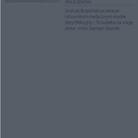
SPOŁECZEŃSTWO
Andrzej Brzeziński przekazał
ratownikom medycznym środek
dezynfekcyjny. - To butelka na wagę
złota - mówi Damian Sikorski.