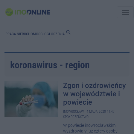
menu
search
PRACA
NIERUCHOMOŚCI
OGŁOSZENIA
koronawirus - region
Zgon i ozdrowieńcy
w województwie i
powiecie
INOWROCŁAW
|
4 MAJA 2020 11:47
|
SPOŁECZEŃSTWO
W powiecie inowrocławskim
wyzdrowiały już cztery osoby