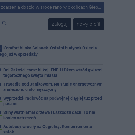
środę rano w okolicach Giebni koło Janikowa. Wówczas na słupie energetycznym odnaleziono ciało mężczyzny.
search
zaloguj
nowy profil
Komfort blisko Solanek. Ostatni budynek Osiedla
.
ego już w sprzedaży
j
3
Dni Pakości coraz bliżej. ENEJ i Dżem wśród gwiazd
tegorocznego święta miasta
4
Tragedia pod Janikowem. Na słupie energetycznym
znaleziono ciało mężczyzny
3
Wyprzedził radiowóz na podwójnej ciągłej tuż przed
pasami
8
Silny wiatr łamał drzewa i uszkodził dach. To nie
koniec ostrzeżeń
3
Autobusy wróciły na Cegielną. Koniec remontu
zatok