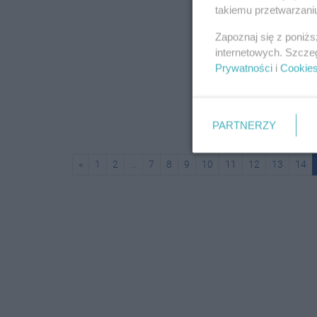
takiemu przetwarzaniu
Zapoznaj się z poniż
internetowych. Szcze
Prywatności
i
Cookie
PARTNERZY
«
1
2
...
7
8
9
10
11
12
13
14