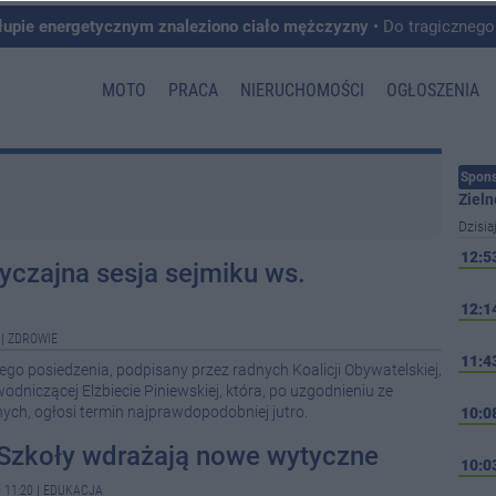
łupie energetycznym znaleziono ciało mężczyzny
• Do tragicznego zdarzenia doszło w 
MOTO
PRACA
NIERUCHOMOŚCI
OGŁOSZENIA
Spons
Zieln
Dzisia
12:5
czajna sesja sejmiku ws.
12:1
|
ZDROWIE
11:4
ego posiedzenia, podpisany przez radnych Koalicji Obywatelskiej,
dniczącej Elżbiecie Piniewskiej, która, po uzgodnieniu ze
ych, ogłosi termin najprawdopodobniej jutro.
10:0
 Szkoły wdrażają nowe wytyczne
10:0
 11:20
|
EDUKACJA