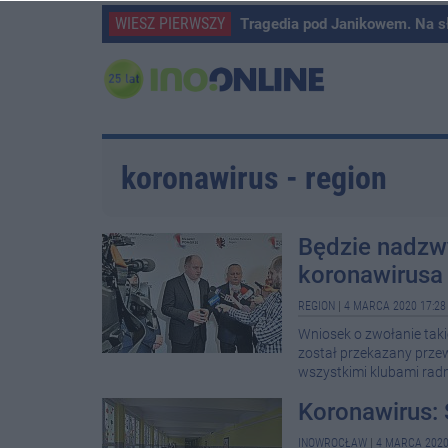
WIESZ PIERWSZY
Tragedia pod Janikowem. Na s
koronawirus - region
Będzie nadzwy
koronawirusa
REGION
|
4 MARCA 2020 17:28
Wniosek o zwołanie taki
został przekazany przewo
wszystkimi klubami radn
Koronawirus:
INOWROCŁAW
|
4 MARCA 2020