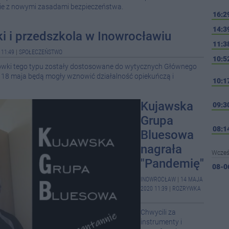
ie z nowymi zasadami bezpieczeństwa.
16:2
14:3
i i przedszkola w Inowrocławiu
11:3
 11:49
|
SPOŁECZEŃSTWO
10:5
cówki tego typu zostały dostosowane do wytycznych Głównego
. 18 maja będą mogły wznowić działalność opiekuńczą i
10:1
Kujawska
09:3
Grupa
08:1
Bluesowa
nagrała
Wcześ
"Pandemię"
08-0
INOWROCŁAW
|
14 MAJA
2020 11:39
|
ROZRYWKA
08-0
Chwycili za
08-0
instrumenty i