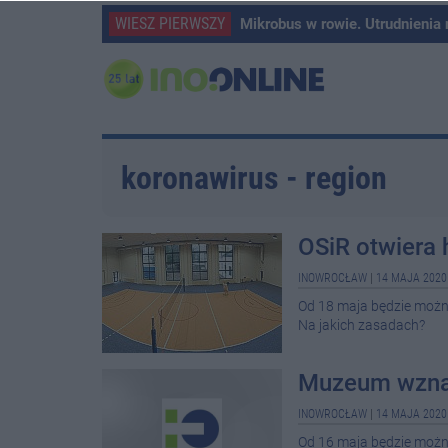
WIESZ PIERWSZY
Mikrobus w rowie. Utrudnienia
koronawirus - region
OSiR otwiera 
INOWROCŁAW
|
14 MAJA 2020
Od 18 maja będzie można
Na jakich zasadach?
Muzeum wznaw
INOWROCŁAW
|
14 MAJA 2020
Od 16 maja będzie moż