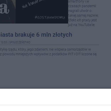
smartfony i w
08-0
czasach pandemii
nagrali utwór o
takiej samej nazwie.
08-0
Efekt ich pracy jest
już na YouTube'ie.
08-0
asta brakuje 6 mln złotych
08-0
 10:53
|
SPOŁECZEŃSTWO
litykę rządu, który, jego zdaniem, nie wspiera samorządów w
08-0
 z powodu mniejszych wpływów z podatków PIT i CIT liczone są
08-0
08-0
08-0
08-0
08-0