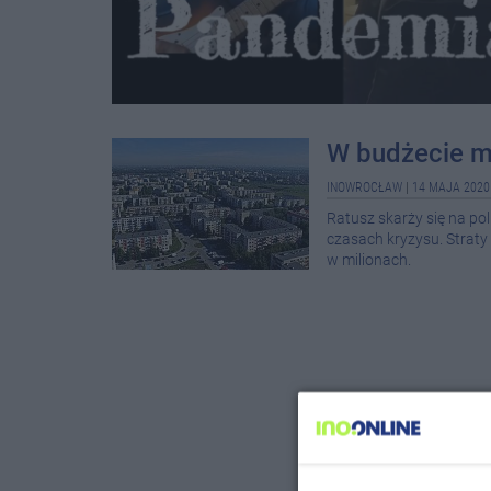
W budżecie mi
INOWROCŁAW
|
14 MAJA 2020
Ratusz skarży się na po
czasach kryzysu. Straty
w milionach.