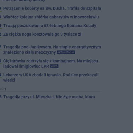
9
Potrącenie kobiety na Św. Ducha. Trafiła do szpitala
9
Wkrótce kolejna zbiórka gabarytów w Inowrocławiu
8
Trwają poszukiwania 68-letniego Romana Kucały
2
Za ciężka noga kosztowała go 3 tysiące zł
7
Tragedia pod Janikowem. Na słupie energetycznym
znaleziono ciało mężczyzny
AKTUALIZACJA
0
Ciężarówka zderzyła się z kombajnem. Na miejscu
lądował śmigłowiec LPR
VIDEO
4
Lekarze w USA zbadali Ignasia. Rodzice przekazali
wieści
niej
6
Tragedia przy ul. Mieszka I. Nie żyje osoba, która
wypadła z czwartego piętra
6
Tour de Pologne. Tak 21 lat temu kolarze startowali
z Inowrocławia
PROSTO Z ARCHIWUM
6
Dni Pakości coraz bliżej. ENEJ i Dżem wśród gwiazd
tegorocznego święta miasta