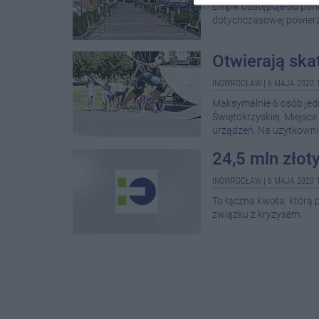
Empik odstępuje od pon
dotychczasowej powierz
Otwierają ska
INOWROCŁAW
|
6 MAJA 2020 1
Maksymalnie 6 osób jed
Świętokrzyskiej. Miejsce
urządzeń. Na użytkownik
24,5 mln złot
INOWROCŁAW
|
6 MAJA 2020 1
To łączna kwota, którą 
związku z kryzysem.