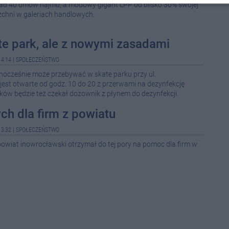
ad 40 umów najmu, a modowy gigant LPP od blisko 30% swojej
08-0
chni w galeriach handlowych.
08-0
te park, ale z nowymi zasadami
08-0
4:14
|
SPOŁECZEŃSTWO
nocześnie może przebywać w skate parku przy ul.
08-0
 jest otwarte od godz. 10 do 20 z przerwami na dezynfekcję
ów będzie też czekał dozownik z płynem do dezynfekcji.
08-0
ych dla firm z powiatu
3:32
|
SPOŁECZEŃSTWO
08-0
powiat inowrocławski otrzymał do tej pory na pomoc dla firm w
11:1
10:3
10:2
09:0