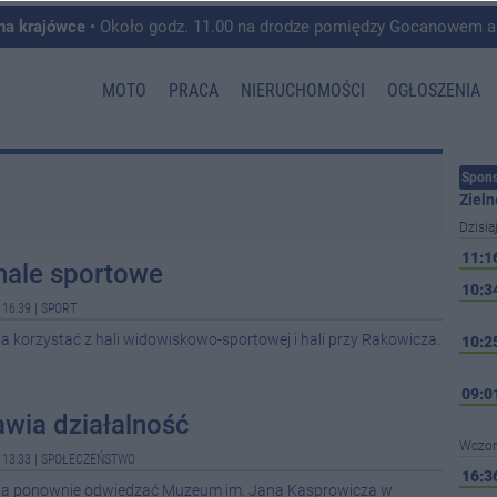
 na krajówce
• Około godz. 11.00 na drodze pomiędzy Gocanowem a Chełmiczkami w g
MOTO
PRACA
NIERUCHOMOŚCI
OGŁOSZENIA
Spons
Zieln
Dzisia
11:1
hale sportowe
10:3
 16:39
|
SPORT
 korzystać z hali widowiskowo-sportowej i hali przy Rakowicza.
10:2
09:0
ia działalność
Wczor
 13:33
|
SPOŁECZEŃSTWO
16:3
na ponownie odwiedzać Muzeum im. Jana Kasprowicza w