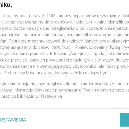
08-0
niku,
08-0
o.online, my oraz naszych 1162 zaufanych partnerów uzyskujemy dos
niu oraz przetwarzamy dane osobowe, takie jak unikalne identyfikat
przez urządzenie czy dane przeglądania w celu zapewniania sperson
08-0
 uszyły maseczki dla szpitala
ych treści, pomiar reklam i treści, badanie odbiorców oraz ulepszan
fani Partnerzy możemy używać dokładnych danych geolokalizacyjn
08-0
 09:04
|
ZDROWIE
tykę urządzenia do celów identyfikacji. Ponieważ cenimy Twoją pry
iału kardiologicznego inowrocławskiego szpitala za naszym
z tych technologii poprzez kliknięcie „Akceptuję”. Zgoda jest dobro
08-0
ziękuje "Paniom Kruszwiczankom, które w geście odruchu serca
ikając przycisk ustawień prywatności znajdujący się w lewym dolny
 ochronne."
etwarzania danych nie wymagają zgody użytkownika, ale masz prawo 
08-0
. Preferencje będą miały zastosowania tylko na tej witrynie.
rasza na kolejną domówkę
08-0
szymi informacjami, abyś mógł świadomie i komfortowo korzystać z
9:05
|
SPOŁECZEŃSTWO
gółowe informacje dotyczące przetwarzania Twoich danych znajdzi
08-0
lejna odsłona muzycznej akcji #inowroclawzostajewdomu. Tym
s
oraz po kliknięciu w „Ustawienia”.
y na żywo przez internet zaprosi DJ Beker.
08-0
ikają z galerii w kraju. A u nas?
08-0
USTAWIENIA
9:39
|
HANDEL
08-0