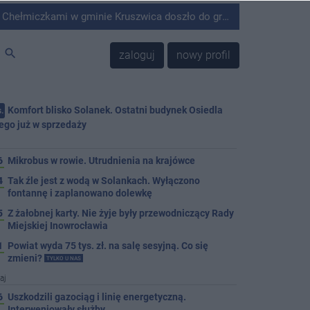
minie Kruszwica doszło do groźnie wyglądającego zdarzenia.
search
zaloguj
nowy profil
Komfort blisko Solanek. Ostatni budynek Osiedla
.
ego już w sprzedaży
j
6
Mikrobus w rowie. Utrudnienia na krajówce
4
Tak źle jest z wodą w Solankach. Wyłączono
fontannę i zaplanowano dolewkę
5
Z żałobnej karty. Nie żyje były przewodniczący Rady
Miejskiej Inowrocławia
1
Powiat wyda 75 tys. zł. na salę sesyjną. Co się
zmieni?
TYLKO U NAS
aj
6
Uszkodzili gazociąg i linię energetyczną.
Interweniowały służby