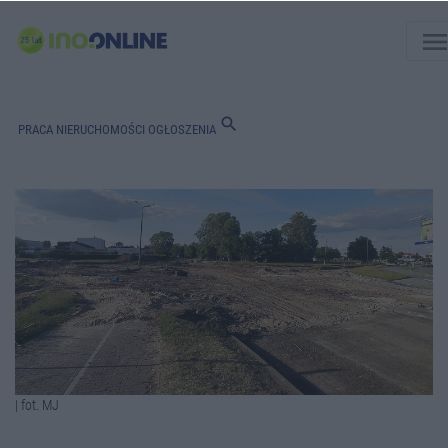
men
search
PRACA
NIERUCHOMOŚCI
OGŁOSZENIA
| fot. MJ