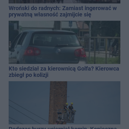
Wroński do radnych: Zamiast ingerować w
prywatną własność zajmijcie się
gospodarką
Kto siedział za kierownicą Golfa? Kierowca
zbiegł po kolizji
Podczas burzy ucierpiał komin. Konieczna