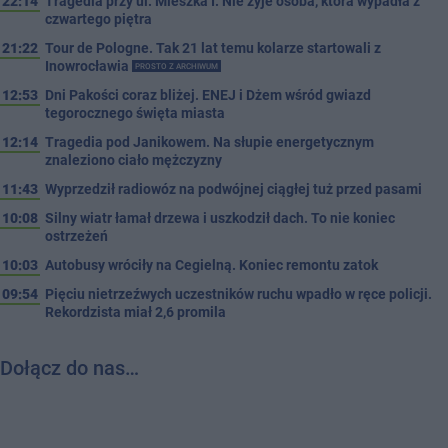
22:14
Tragedia przy ul. Mieszka I. Nie żyje osoba, która wypadła z
czwartego piętra
21:22
Tour de Pologne. Tak 21 lat temu kolarze startowali z
Inowrocławia
PROSTO Z ARCHIWUM
12:53
Dni Pakości coraz bliżej. ENEJ i Dżem wśród gwiazd
tegorocznego święta miasta
12:14
Tragedia pod Janikowem. Na słupie energetycznym
znaleziono ciało mężczyzny
11:43
Wyprzedził radiowóz na podwójnej ciągłej tuż przed pasami
10:08
Silny wiatr łamał drzewa i uszkodził dach. To nie koniec
ostrzeżeń
10:03
Autobusy wróciły na Cegielną. Koniec remontu zatok
09:54
Pięciu nietrzeźwych uczestników ruchu wpadło w ręce policji.
Rekordzista miał 2,6 promila
Dołącz do nas…