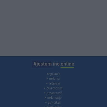
regulamin
reklama
redakcja
pliki cookies
prywatność
reklamacje
gowork.pl