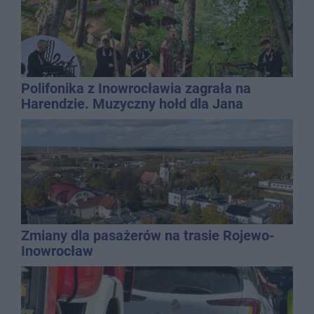
Polifonika z Inowrocławia zagrała na
Harendzie. Muzyczny hołd dla Jana
Kasprowicza
Zmiany dla pasażerów na trasie Rojewo-
Inowrocław