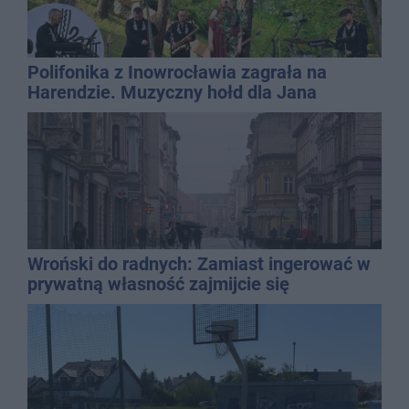
Polifonika z Inowrocławia zagrała na
Harendzie. Muzyczny hołd dla Jana
Kasprowicza
Wroński do radnych: Zamiast ingerować w
prywatną własność zajmijcie się
gospodarką