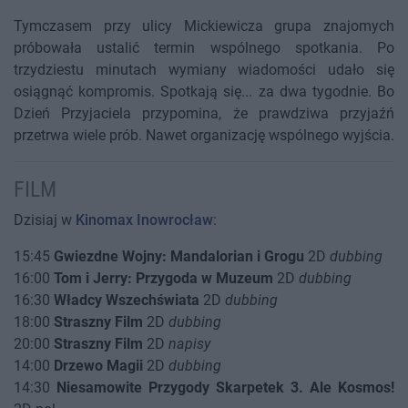
Tymczasem przy ulicy Mickiewicza grupa znajomych
próbowała ustalić termin wspólnego spotkania. Po
trzydziestu minutach wymiany wiadomości udało się
osiągnąć kompromis. Spotkają się... za dwa tygodnie. Bo
Dzień Przyjaciela przypomina, że prawdziwa przyjaźń
przetrwa wiele prób. Nawet organizację wspólnego wyjścia.
FILM
Dzisiaj w
Kinomax Inowrocław
:
15:45
Gwiezdne Wojny: Mandalorian i Grogu
2D
dubbing
16:00
Tom i Jerry: Przygoda w Muzeum
2D
dubbing
16:30
Władcy Wszechświata
2D
dubbing
18:00
Straszny Film
2D
dubbing
20:00
Straszny Film
2D
napisy
14:00
Drzewo Magii
2D
dubbing
14:30
Niesamowite Przygody Skarpetek 3. Ale Kosmos!