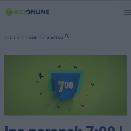
men
search
PRACA
NIERUCHOMOŚCI
OGŁOSZENIA