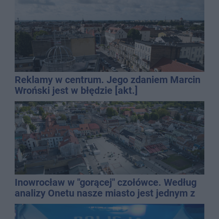
Reklamy w centrum. Jego zdaniem Marcin
Wroński jest w błędzie [akt.]
Inowrocław w "gorącej" czołówce. Według
analizy Onetu nasze miasto jest jednym z
najbardziej narażonych na upały