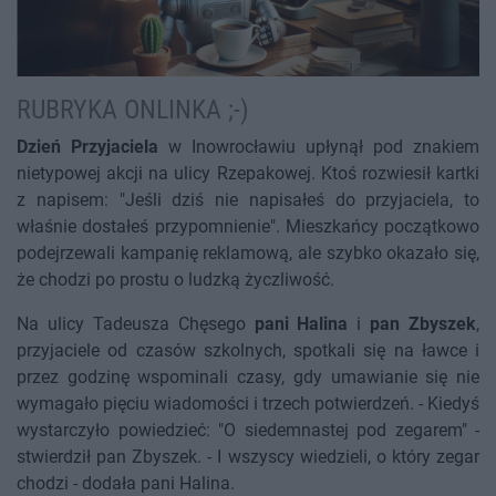
RUBRYKA ONLINKA ;-)
Dzień Przyjaciela
w Inowrocławiu upłynął pod znakiem
nietypowej akcji na ulicy Rzepakowej. Ktoś rozwiesił kartki
z napisem: "Jeśli dziś nie napisałeś do przyjaciela, to
właśnie dostałeś przypomnienie". Mieszkańcy początkowo
podejrzewali kampanię reklamową, ale szybko okazało się,
że chodzi po prostu o ludzką życzliwość.
Na ulicy Tadeusza Chęsego
pani Halina
i
pan Zbyszek
,
przyjaciele od czasów szkolnych, spotkali się na ławce i
przez godzinę wspominali czasy, gdy umawianie się nie
wymagało pięciu wiadomości i trzech potwierdzeń. - Kiedyś
wystarczyło powiedzieć: "O siedemnastej pod zegarem" -
stwierdził pan Zbyszek. - I wszyscy wiedzieli, o który zegar
chodzi - dodała pani Halina.