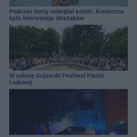
Podczas burzy ucierpiał komin. Konieczna
była interwencja strażaków
W sobotę Kujawski Festiwal Pieśni
Ludowej