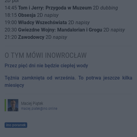
2D pol
14:45
Tom i Jerry: Przygoda w Muzeum
2D
dubbing
18:15
Obsesja
2D
napisy
19:00
Władcy Wszechświata
2D
napisy
20:30
Gwiezdne Wojny: Mandalorian i Grogu
2D
napisy
21:20
Zawodowcy
2D
napisy
O TYM MÓWI INOWROCŁAW
Przez pięć dni nie będzie ciepłej wody
Tężnia zamknięta od września. To potrwa jeszcze kilka
miesięcy
Maciej Piątek
maciej.piatek@ino.online
ino poranek