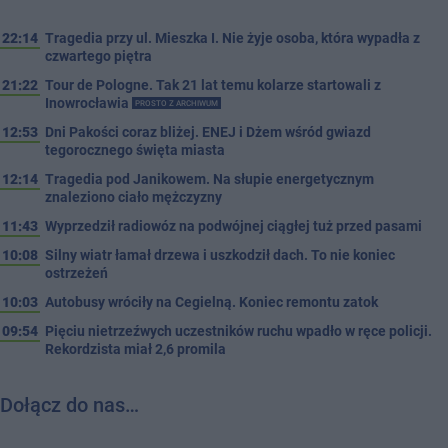
22:14
Tragedia przy ul. Mieszka I. Nie żyje osoba, która wypadła z
czwartego piętra
21:22
Tour de Pologne. Tak 21 lat temu kolarze startowali z
Inowrocławia
PROSTO Z ARCHIWUM
12:53
Dni Pakości coraz bliżej. ENEJ i Dżem wśród gwiazd
tegorocznego święta miasta
12:14
Tragedia pod Janikowem. Na słupie energetycznym
znaleziono ciało mężczyzny
11:43
Wyprzedził radiowóz na podwójnej ciągłej tuż przed pasami
10:08
Silny wiatr łamał drzewa i uszkodził dach. To nie koniec
ostrzeżeń
10:03
Autobusy wróciły na Cegielną. Koniec remontu zatok
09:54
Pięciu nietrzeźwych uczestników ruchu wpadło w ręce policji.
Rekordzista miał 2,6 promila
Dołącz do nas…