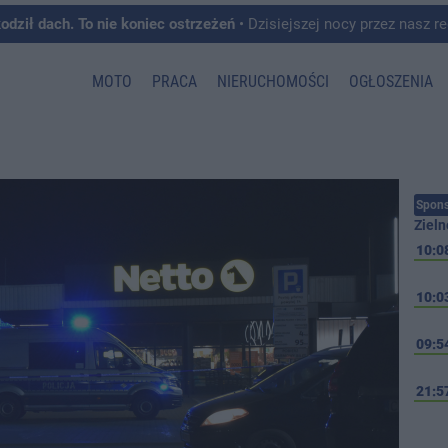
kodził dach. To nie koniec ostrzeżeń
• Dzisiejszej nocy przez nasz region przeszedł front burzowy, któremu towarzyszyły intens
MOTO
PRACA
NIERUCHOMOŚCI
OGŁOSZENIA
Spons
Zieln
10:0
10:0
09:5
21:5