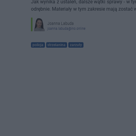
Jak wynika z ustaleń, dalsze wątki sprawy - w 
odrębnie. Materiały w tym zakresie mają zostać
Joanna Labuda
joanna.labuda@ino.online
policja
strzelanina
zarzuty