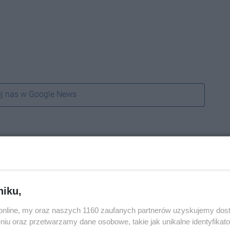
j nas w Google News
niku,
o.online, my oraz naszych 1160 zaufanych partnerów uzyskujemy dos
niu oraz przetwarzamy dane osobowe, takie jak unikalne identyfikat