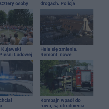
 Cztery osoby
drogach. Policja
ły po alkoholu
podsumowała lipiec
 Kujawski
Hala się zmienia.
 Pieśni Ludowej
Remont, nowe
nagłośnienie, a przed
wejściem stanie
QEMETICA ARENA
chciał
Kombajn wpadł do
ć
rowu, są utrudnienia