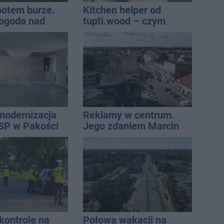
 potem burze.
Kitchen helper od
ogoda nad
tupti.wood – czym
regionem
wyróżnia się na tle
innych modeli?
modernizacja
Reklamy w centrum.
SP w Pakości
Jego zdaniem Marcin
Wroński jest w błędzie
[akt.]
ontrole na
Połowa wakacji na