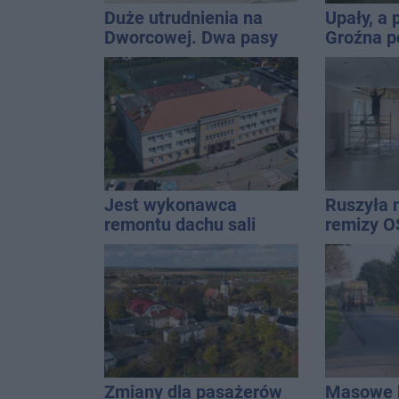
Duże utrudnienia na
Upały, a
Dworcowej. Dwa pasy
Groźna p
blokowała przyczepa od
naszym 
ciągnika
Jest wykonawca
Ruszyła 
remontu dachu sali
remizy O
gimastycznej
Zmiany dla pasażerów
Masowe k