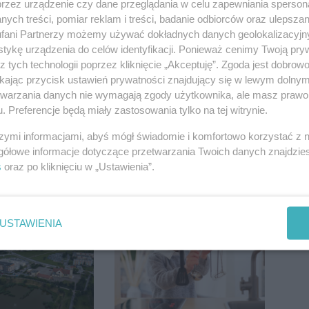
przez urządzenie czy dane przeglądania w celu zapewniania sperson
ych treści, pomiar reklam i treści, badanie odbiorców oraz ulepszan
fani Partnerzy możemy używać dokładnych danych geolokalizacyjn
tykę urządzenia do celów identyfikacji. Ponieważ cenimy Twoją pry
z tych technologii poprzez kliknięcie „Akceptuję”. Zgoda jest dobro
ikając przycisk ustawień prywatności znajdujący się w lewym dolny
etwarzania danych nie wymagają zgody użytkownika, ale masz prawo 
. Preferencje będą miały zastosowania tylko na tej witrynie.
szymi informacjami, abyś mógł świadomie i komfortowo korzystać z
gółowe informacje dotyczące przetwarzania Twoich danych znajdzi
s
oraz po kliknięciu w „Ustawienia”.
sauny, a nie
Kolizja na Rąbinie.
a dzieci?
Policja szuka kierowcy
dpowiada
Golfa
USTAWIENIA