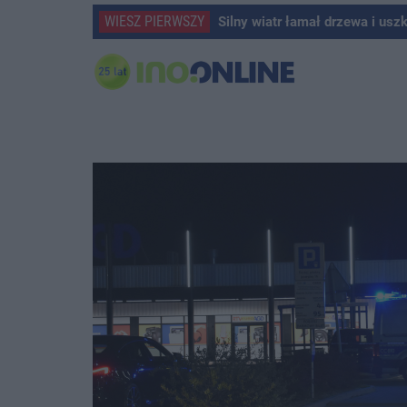
WIESZ PIERWSZY
Silny wiatr łamał drzewa i usz