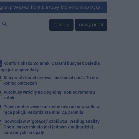
ywne opady deszczu oraz silny wiatr. W wyniku niekorzystnych warunków atmosferycznych strażacy z terenu powiatu interweniowali 13 razy.
search
zaloguj
nowy profil
Komfort blisko Solanek. Ostatni budynek Osiedla
.
ego już w sprzedaży
8
Silny wiatr łamał drzewa i uszkodził dach. To nie
koniec ostrzeżeń
3
Autobusy wróciły na Cegielną. Koniec remontu
zatok
4
Pięciu nietrzeźwych uczestników ruchu wpadło w
ręce policji. Rekordzista miał 2,6 promila
7
Inowrocław w "gorącej" czołówce. Według analizy
Onetu nasze miasto jest jednym z najbardziej
narażonych na upały