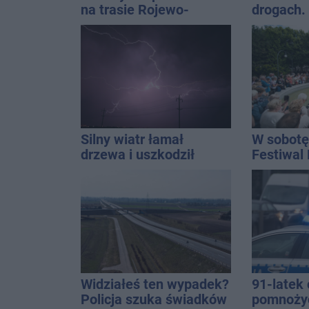
na trasie Rojewo-
drogach.
Inowrocław
prowadzi
Silny wiatr łamał
W sobotę
drzewa i uszkodził
Festiwal
dach. To nie koniec
ostrzeżeń
Widziałeś ten wypadek?
91-latek 
Policja szuka świadków
pomnoży