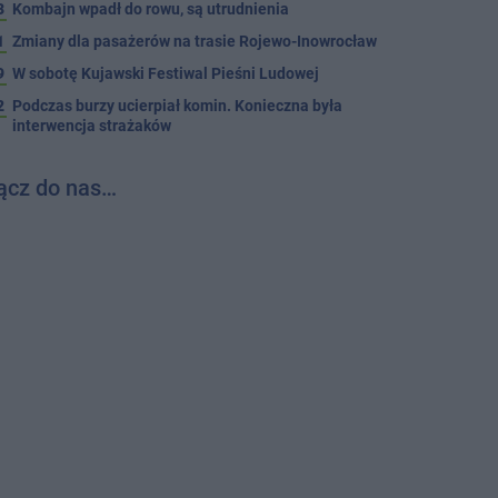
3
Kombajn wpadł do rowu, są utrudnienia
1
Zmiany dla pasażerów na trasie Rojewo-Inowrocław
9
W sobotę Kujawski Festiwal Pieśni Ludowej
2
Podczas burzy ucierpiał komin. Konieczna była
interwencja strażaków
ącz do nas…