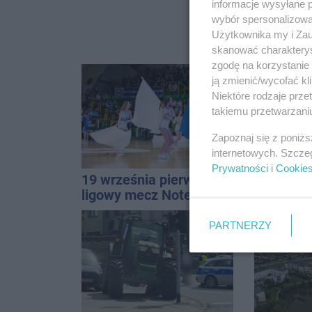
informacje wysyłane 
wybór spersonalizowan
Użytkownika my i Zau
skanować charakterys
zgodę na korzystanie 
ją zmienić/wycofać kl
Niektóre rodzaje prz
takiemu przetwarzaniu
Zapoznaj się z poniż
internetowych. Szcze
Prywatności
i
Cookie
19 września pierwszy
Dlaczego 
ligowy mecz Noteci.
boiska dl
Znamy cały terminarz
Ratusz o
PARTNERZY