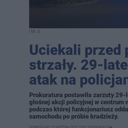
| fot. JL
Uciekali przed 
strzały. 29-lat
atak na policja
Prokuratura postawiła zarzuty 29-l
głośnej akcji policyjnej w centrum 
podczas której funkcjonariusz odda
samochodu po próbie kradzieży.
INOWROCŁAW
|
27 KWIETNIA 2026 10:59
|
KRYMINAŁKI
|