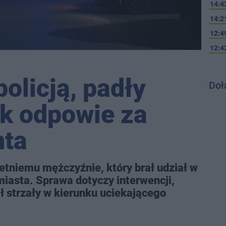
14:4
14:2
12:4
12:4
policją, padły
Doł
ek odpowie za
nta
etniemu mężczyźnie, który brał udział w
miasta. Sprawa dotyczy interwencji,
ł strzały w kierunku uciekającego