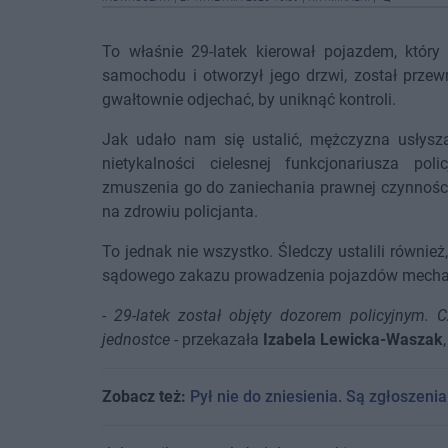
To właśnie 29-latek kierował pojazdem, który 
samochodu i otworzył jego drzwi, został prze
gwałtownie odjechać, by uniknąć kontroli.
Jak udało nam się ustalić, mężczyzna usłysz
nietykalności cielesnej funkcjonariusza p
zmuszenia go do zaniechania prawnej czynności
na zdrowiu policjanta.
To jednak nie wszystko. Śledczy ustalili równ
sądowego zakazu prowadzenia pojazdów mecha
-
29-latek został objęty dozorem policyjnym.
jednostce
- przekazała
Izabela Lewicka-Waszak
Zobacz też:
Pył nie do zniesienia. Są zgłoszenia