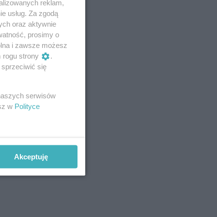
alizowanych reklam,
ie usług. Za zgodą
ych oraz aktywnie
watność, prosimy o
wolna i zawsze możesz
m rogu strony
.
sprzeciwić się
 naszych serwisów
esz w
Polityce
Akceptuję