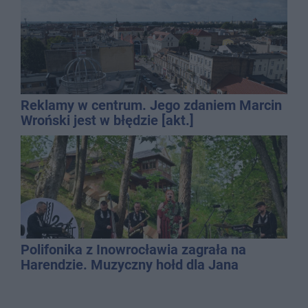
Reklamy w centrum. Jego zdaniem Marcin
Wroński jest w błędzie [akt.]
Polifonika z Inowrocławia zagrała na
Harendzie. Muzyczny hołd dla Jana
Kasprowicza