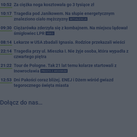
10:52
Za ciężka noga kosztowała go 3 tysiące zł
10:17
Tragedia pod Janikowem. Na słupie energetycznym
znaleziono ciało mężczyzny
AKTUALIZACJA
09:30
Ciężarówka zderzyła się z kombajnem. Na miejscu lądował
śmigłowiec LPR
VIDEO
08:14
Lekarze w USA zbadali Ignasia. Rodzice przekazali wieści
22:14
Tragedia przy ul. Mieszka I. Nie żyje osoba, która wypadła z
czwartego piętra
21:22
Tour de Pologne. Tak 21 lat temu kolarze startowali z
Inowrocławia
PROSTO Z ARCHIWUM
12:53
Dni Pakości coraz bliżej. ENEJ i Dżem wśród gwiazd
tegorocznego święta miasta
Dołącz do nas…