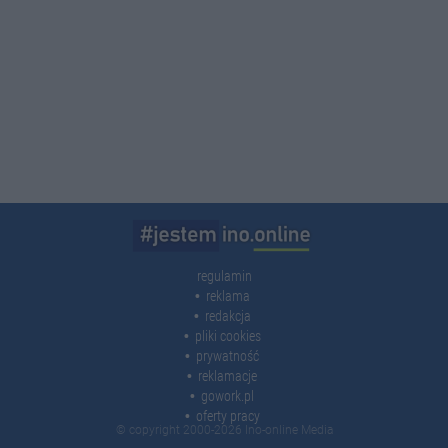
regulamin
reklama
redakcja
pliki cookies
prywatność
reklamacje
gowork.pl
oferty pracy
© copyright 2000-2026 Ino-online Media