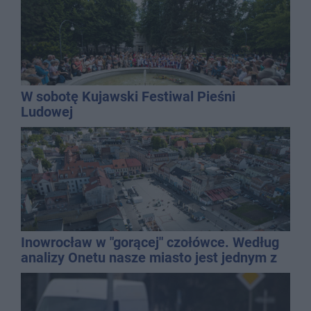
W sobotę Kujawski Festiwal Pieśni
Ludowej
Inowrocław w "gorącej" czołówce. Według
analizy Onetu nasze miasto jest jednym z
najbardziej narażonych na upały