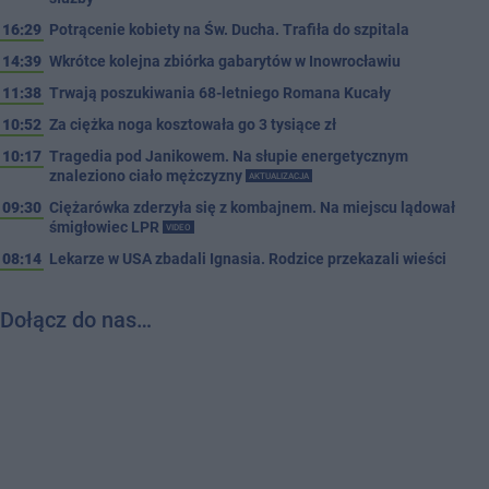
16:29
Potrącenie kobiety na Św. Ducha. Trafiła do szpitala
14:39
Wkrótce kolejna zbiórka gabarytów w Inowrocławiu
11:38
Trwają poszukiwania 68-letniego Romana Kucały
10:52
Za ciężka noga kosztowała go 3 tysiące zł
10:17
Tragedia pod Janikowem. Na słupie energetycznym
znaleziono ciało mężczyzny
AKTUALIZACJA
09:30
Ciężarówka zderzyła się z kombajnem. Na miejscu lądował
śmigłowiec LPR
VIDEO
08:14
Lekarze w USA zbadali Ignasia. Rodzice przekazali wieści
Dołącz do nas…