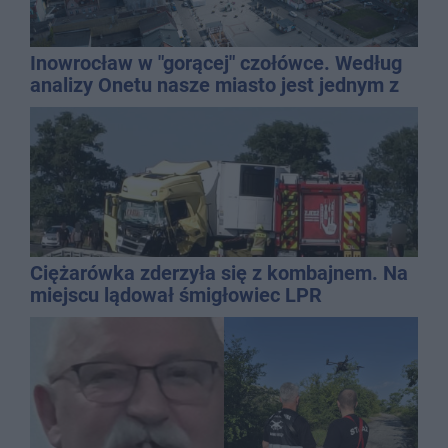
Inowrocław w "gorącej" czołówce. Według
analizy Onetu nasze miasto jest jednym z
najbardziej narażonych na upały
Ciężarówka zderzyła się z kombajnem. Na
miejscu lądował śmigłowiec LPR