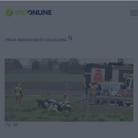
men
search
PRACA
NIERUCHOMOŚCI
OGŁOSZENIA
| fot. MP