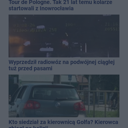
Tour de Pologne. Tak 21 lat temu kolarze
startowali z Inowrocławia
Wyprzedził radiowóz na podwójnej ciągłej
tuż przed pasami
Kto siedział za kierownicą Golfa? Kierowca