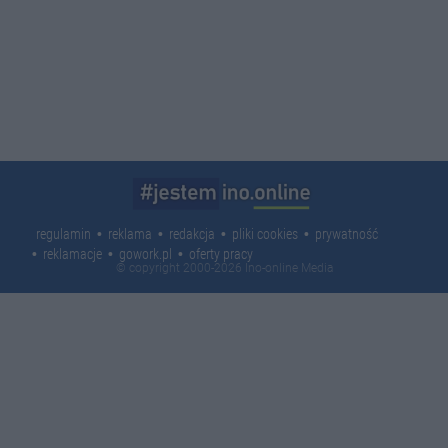
regulamin
reklama
redakcja
pliki cookies
prywatność
reklamacje
gowork.pl
oferty pracy
© copyright 2000-2026 Ino-online Media