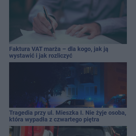
Faktura VAT marża – dla kogo, jak ją
wystawić i jak rozliczyć
Tragedia przy ul. Mieszka I. Nie żyje osoba,
która wypadła z czwartego piętra