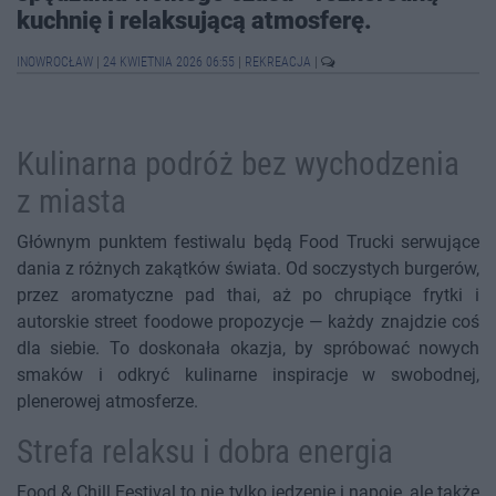
kuchnię i relaksującą atmosferę.
INOWROCŁAW
|
24 KWIETNIA 2026 06:55
|
REKREACJA
|
Kulinarna podróż bez wychodzenia
z miasta
Głównym punktem festiwalu będą Food Trucki serwujące
dania z różnych zakątków świata. Od soczystych burgerów,
przez aromatyczne pad thai, aż po chrupiące frytki i
autorskie street foodowe propozycje — każdy znajdzie coś
dla siebie. To doskonała okazja, by spróbować nowych
smaków i odkryć kulinarne inspiracje w swobodnej,
plenerowej atmosferze.
Strefa relaksu i dobra energia
Food & Chill Festival to nie tylko jedzenie i napoje, ale także