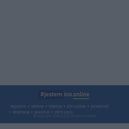
regulamin
reklama
redakcja
pliki cookies
prywatność
reklamacje
gowork.pl
oferty pracy
© copyright 2000-2026 Ino-online Media