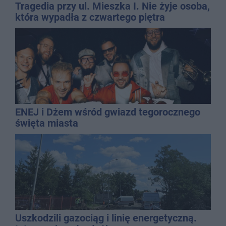
Tragedia przy ul. Mieszka I. Nie żyje osoba,
która wypadła z czwartego piętra
ENEJ i Dżem wśród gwiazd tegorocznego
święta miasta
Uszkodzili gazociąg i linię energetyczną.