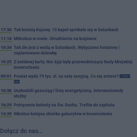
17:36
Tak brzmią Kujawy. 15 kapel spotkało się w Solankach
11:16
Mikrobus w rowie. Utrudnienia na krajówce
10:34
Tak źle jest z wodą w Solankach. Wyłączono fontannę i
zaplanowano dolewkę
10:25
Z żałobnej karty. Nie żyje były przewodniczący Rady Miejskiej
Inowrocławia
09:01
Powiat wyda 75 tys. zł. na salę sesyjną. Co się zmieni?
TYLKO U
NAS
16:36
Uszkodzili gazociąg i linię energetyczną. Interweniowały
służby
16:29
Potrącenie kobiety na Św. Ducha. Trafiła do szpitala
14:39
Wkrótce kolejna zbiórka gabarytów w Inowrocławiu
Dołącz do nas…