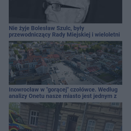
Nie żyje Bolesław Szulc, były
przewodniczący Rady Miejskiej i wieloletni
dyrektor SP 14
Inowrocław w "gorącej" czołówce. Według
analizy Onetu nasze miasto jest jednym z
najbardziej narażonych na upały