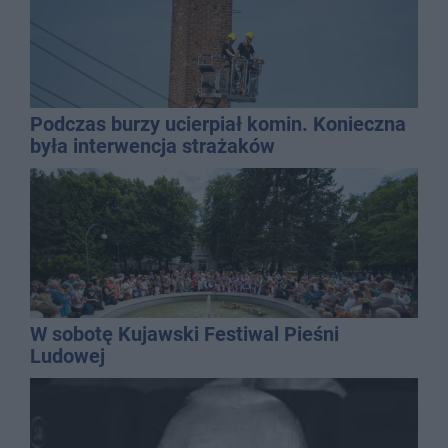
Podczas burzy ucierpiał komin. Konieczna
była interwencja strażaków
W sobotę Kujawski Festiwal Pieśni
Ludowej