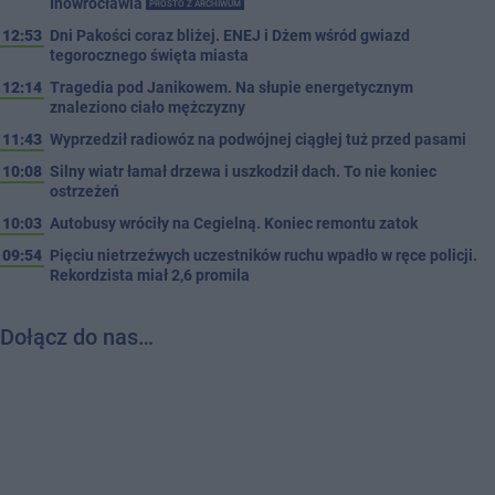
Inowrocławia
PROSTO Z ARCHIWUM
12:53
Dni Pakości coraz bliżej. ENEJ i Dżem wśród gwiazd
tegorocznego święta miasta
12:14
Tragedia pod Janikowem. Na słupie energetycznym
znaleziono ciało mężczyzny
11:43
Wyprzedził radiowóz na podwójnej ciągłej tuż przed pasami
10:08
Silny wiatr łamał drzewa i uszkodził dach. To nie koniec
ostrzeżeń
10:03
Autobusy wróciły na Cegielną. Koniec remontu zatok
09:54
Pięciu nietrzeźwych uczestników ruchu wpadło w ręce policji.
Rekordzista miał 2,6 promila
Dołącz do nas…