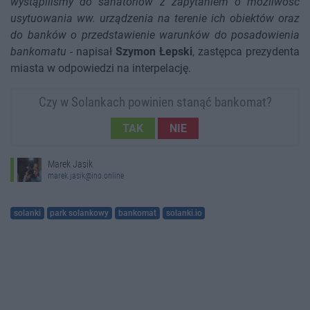
wystąpiliśmy do sanatoriów z zapytaniem o możliwość
usytuowania ww. urządzenia na terenie ich obiektów oraz
do banków o przedstawienie warunków do posadowienia
bankomatu
- napisał
Szymon Łepski
, zastępca prezydenta
miasta w odpowiedzi na interpelację.
Czy w Solankach powinien stanąć bankomat?
TAK
NIE
Marek Jasik
marek.jasik@ino.online
solanki
park solankowy
bankomat
solanki.io