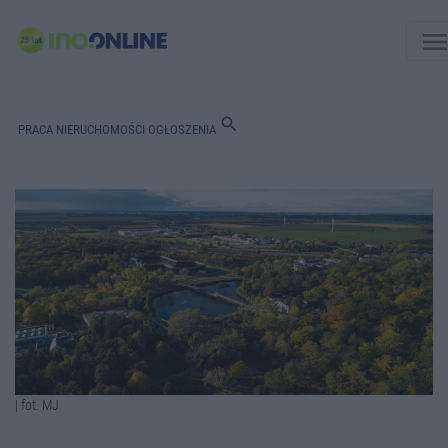
men
search
PRACA
NIERUCHOMOŚCI
OGŁOSZENIA
| fot. MJ