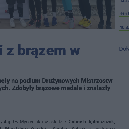
12:1
11:1
10:3
i z brązem w
Doł
anęły na podium Drużynowych Mistrzostw
ch. Zdobyły brązowe medale i znalazły
stąpił w Myślęcinku w składzie:
Gabriela Jędraszczak
,
k
,
Magdalena Znajdek
i
Karolina Kubiak
. Zawodniczki