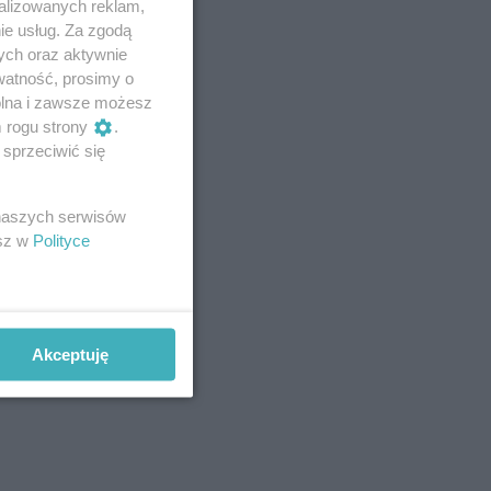
alizowanych reklam,
ie usług. Za zgodą
ych oraz aktywnie
watność, prosimy o
wolna i zawsze możesz
m rogu strony
.
sprzeciwić się
 naszych serwisów
esz w
Polityce
Akceptuję