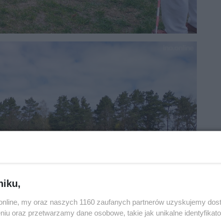
niku,
o.online, my oraz naszych 1160 zaufanych partnerów uzyskujemy dos
niu oraz przetwarzamy dane osobowe, takie jak unikalne identyfikat