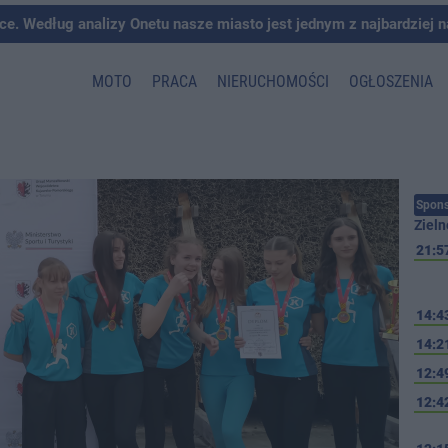
ce. Według analizy Onetu nasze miasto jest jednym z najbardziej 
MOTO
PRACA
NIERUCHOMOŚCI
OGŁOSZENIA
Spons
Zieln
21:5
14:4
14:2
12:4
12:4