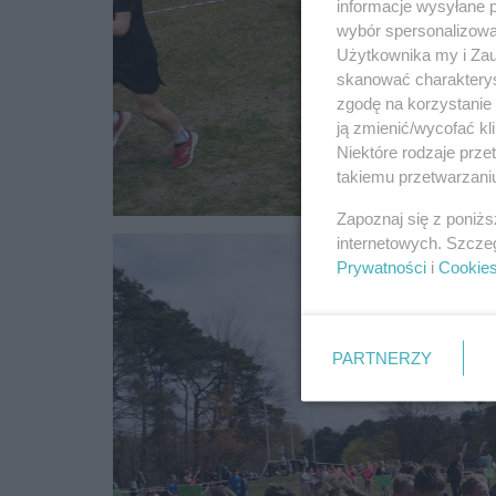
informacje wysyłane 
wybór spersonalizowan
Użytkownika my i Zau
skanować charakterys
zgodę na korzystanie 
ją zmienić/wycofać kl
Niektóre rodzaje prz
takiemu przetwarzaniu
Zapoznaj się z poniż
internetowych. Szcze
Prywatności
i
Cookie
PARTNERZY