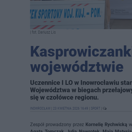
| fot. Dariusz Lis
Kasprowiczank
województwie
Uczennice I LO w Inowrocławiu st
Województwa w biegach przełajowy
się w czołówce regionu.
INOWROCŁAW
|
23 KWIETNIA 2026 16:49
|
SPORT
|
Zespół prowadzony przez
Kornelię Rychwicką
wy
Agata Tomczak
,
Julia Nawrotek
,
Maja Matysia