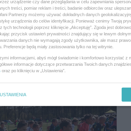
przez urządzenie czy dane przeglądania w celu zapewniania sperson
ych treści, pomiar reklam i treści, badanie odbiorców oraz ulepszan
fani Partnerzy możemy używać dokładnych danych geolokalizacyjn
tykę urządzenia do celów identyfikacji. Ponieważ cenimy Twoją pry
z tych technologii poprzez kliknięcie „Akceptuję”. Zgoda jest dobro
ikając przycisk ustawień prywatności znajdujący się w lewym dolny
etwarzania danych nie wymagają zgody użytkownika, ale masz prawo 
. Preferencje będą miały zastosowania tylko na tej witrynie.
szymi informacjami, abyś mógł świadomie i komfortowo korzystać z
gółowe informacje dotyczące przetwarzania Twoich danych znajdzi
s
oraz po kliknięciu w „Ustawienia”.
USTAWIENIA