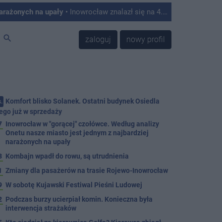
narażonych na upały
• Inowrocław znalazł się na 4. miejscu w Polsce w rankingu miast najbardziej podatnych na skutki upałów. Tak wynika z analizy przygotowanej przez Onet, który opracował autorski Indeks Podatności na Upały na podstawie danych satelitarnych, informacji o zabudowie, ilości zieleni oraz struktury mieszkańców.
search
zaloguj
nowy profil
Komfort blisko Solanek. Ostatni budynek Osiedla
.
ego już w sprzedaży
7
Inowrocław w "gorącej" czołówce. Według analizy
Onetu nasze miasto jest jednym z najbardziej
narażonych na upały
3
Kombajn wpadł do rowu, są utrudnienia
1
Zmiany dla pasażerów na trasie Rojewo-Inowrocław
9
W sobotę Kujawski Festiwal Pieśni Ludowej
2
Podczas burzy ucierpiał komin. Konieczna była
interwencja strażaków