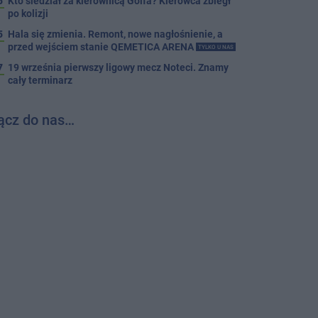
5
Kto siedział za kierownicą Golfa? Kierowca zbiegł
po kolizji
5
Hala się zmienia. Remont, nowe nagłośnienie, a
przed wejściem stanie QEMETICA ARENA
TYLKO U NAS
7
19 września pierwszy ligowy mecz Noteci. Znamy
cały terminarz
ącz do nas…