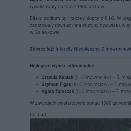
rywalizowały na trasie 1800 metrów.
Blisko podium byli także chłopcy z II LO. W bi
zanotowały również inne drużyny z powiatu, w 
w Gniewkowie.
Zobacz też:
Intercity Nieśpieszny. Z Inowrocław
Najlepsze wyniki indywidualne
Urszula Kubiak
(II LO Inowrocław) – 5. miej
Szymon Figas
(II LO Inowrocław) – 5. miejs
Agata Tomczak
(I LO Inowrocław) – 7. miej
W zawodach wystartowało ponad 1000 zawodni
fot. nad.