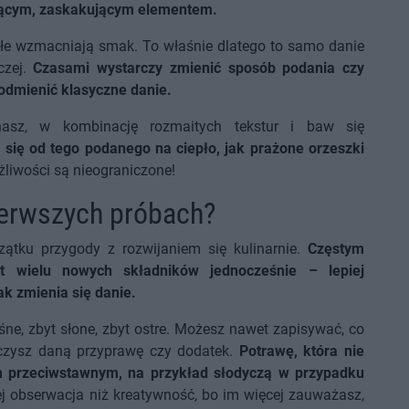
iącym, zaskakującym elementem.
płe wzmacniają smak. To właśnie dlatego to samo danie
czej.
Czasami wystarczy zmienić sposób podania czy
 odmienić klasyczne danie.
nasz, w kombinację rozmaitych tekstur i baw się
 się od tego podanego na ciepło, jak prażone orzeszki
liwości są nieograniczone!
pierwszych próbach?
zątku przygody z rozwijaniem się kulinarnie.
Częstym
t wielu nowych składników jednocześnie – lepiej
k zmienia się danie.
śne, zbyt słone, zbyt ostre. Możesz nawet zapisywać, co
iczysz daną przyprawę czy dodatek.
Potrawę, która nie
 przeciwstawnym, na przykład słodyczą w przypadku
j obserwacja niż kreatywność, bo im więcej zauważasz,