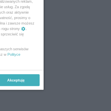
alizowanych reklam,
ie usług. Za zgodą
ych oraz aktywnie
watność, prosimy o
wolna i zawsze możesz
m rogu strony
.
sprzeciwić się
 naszych serwisów
esz w
Polityce
Akceptuję