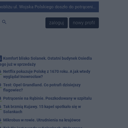
olskiego doszło do potrącenia mężczyzny przez kierującego Mercedesem.
search
zaloguj
nowy profil
Komfort blisko Solanek. Ostatni budynek Osiedla
.
ego już w sprzedaży
6
Netflix pokazuje Polskę z 1670 roku. A jak wtedy
wyglądał Inowrocław?
0
Test: Opel Grandland. Co potrafi dzisiejszy
flagowiec?
4
Potrącenie na Rąbinie. Poszkodowany w szpitalu
6
Tak brzmią Kujawy. 15 kapel spotkało się w
Solankach
6
Mikrobus w rowie. Utrudnienia na krajówce