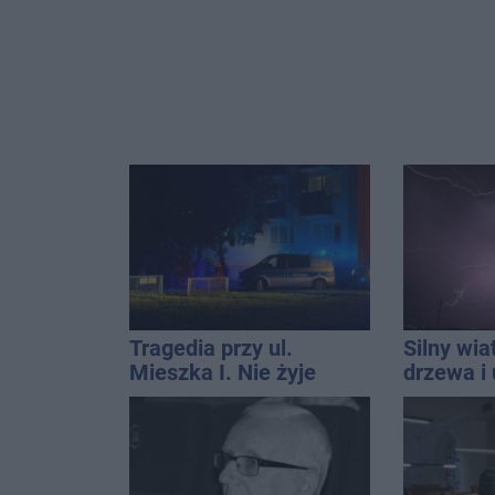
Tragedia przy ul.
Silny wia
Mieszka I. Nie żyje
drzewa i 
osoba, która wypadła z
dach. To 
czwartego piętra
ostrzeże