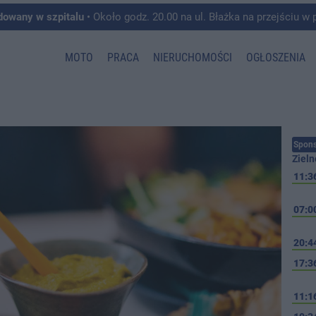
dowany w szpitalu
• Około godz. 20.00 na ul. Błażka na przejściu w pobliżu ul. Wojska P
MOTO
PRACA
NIERUCHOMOŚCI
OGŁOSZENIA
Spons
Zieln
11:3
07:0
20:4
17:3
11:1