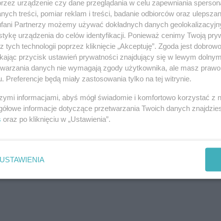
przez urządzenie czy dane przeglądania w celu zapewniania sperson
ych treści, pomiar reklam i treści, badanie odbiorców oraz ulepszan
fani Partnerzy możemy używać dokładnych danych geolokalizacyjn
tykę urządzenia do celów identyfikacji. Ponieważ cenimy Twoją pry
z tych technologii poprzez kliknięcie „Akceptuję”. Zgoda jest dobro
ikając przycisk ustawień prywatności znajdujący się w lewym dolny
etwarzania danych nie wymagają zgody użytkownika, ale masz prawo 
. Preferencje będą miały zastosowania tylko na tej witrynie.
szymi informacjami, abyś mógł świadomie i komfortowo korzystać z
gółowe informacje dotyczące przetwarzania Twoich danych znajdzi
j nas w Google News
s
oraz po kliknięciu w „Ustawienia”.
USTAWIENIA