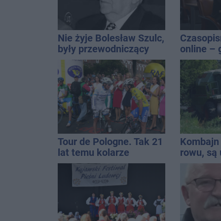
Nie żyje Bolesław Szulc,
Czasopi
były przewodniczący
online – 
Rady Miejskiej i
wartości
wieloletni dyrektor SP
publikacj
14
Tour de Pologne. Tak 21
Kombajn 
lat temu kolarze
rowu, są 
startowali z
Inowrocławia