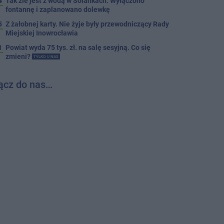
4
Tak źle jest z wodą w Solankach. Wyłączono
fontannę i zaplanowano dolewkę
5
Z żałobnej karty. Nie żyje były przewodniczący Rady
Miejskiej Inowrocławia
1
Powiat wyda 75 tys. zł. na salę sesyjną. Co się
zmieni?
TYLKO U NAS
ącz do nas…