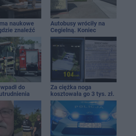
sma naukowe
Autobusy wróciły na
gdzie znaleźć
Cegielną. Koniec
owe
remontu zatok
e?
wpadł do
Za ciężka noga
utrudnienia
kosztowała go 3 tys. zł.
Do tego 13 punktów