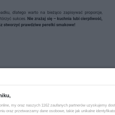
adku, dlatego warto na bieżąco zapisywać proporcje,
wtórzyć sukces.
Nie zrażaj się – kuchnia lubi cierpliwość,
z stworzyć prawdziwe perełki smakowe!
niku,
o.online, my oraz naszych 1162 zaufanych partnerów uzyskujemy dos
niu oraz przetwarzamy dane osobowe, takie jak unikalne identyfikat