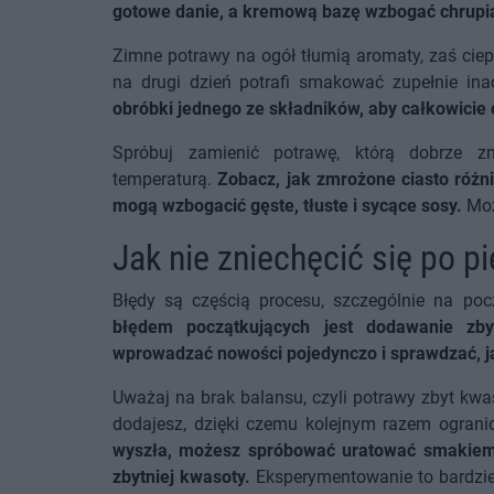
gotowe danie, a kremową bazę wzbogać chrup
Zimne potrawy na ogół tłumią aromaty, zaś cie
na drugi dzień potrafi smakować zupełnie ina
obróbki jednego ze składników, aby całkowicie
Spróbuj zamienić potrawę, którą dobrze z
temperaturą.
Zobacz, jak zmrożone ciasto różni
mogą wzbogacić gęste, tłuste i sycące sosy.
Moż
Jak nie zniechęcić się po 
Błędy są częścią procesu, szczególnie na poc
błędem początkujących jest dodawanie zby
wprowadzać nowości pojedynczo i sprawdzać, ja
Uważaj na brak balansu, czyli potrawy zbyt kwa
dodajesz, dzięki czemu kolejnym razem ogran
wyszła, możesz spróbować uratować smakiem
zbytniej kwasoty.
Eksperymentowanie to bardzie