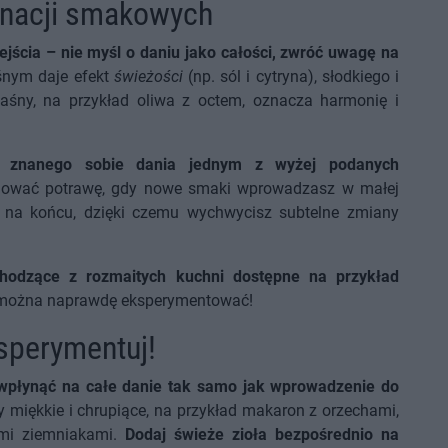
inacji smakowych
ścia – nie myśl o daniu jako całości, zwróć uwagę na
śnym daje efekt
świeżości
(np. sól i cytryna), słodkiego i
 kwaśny, na przykład oliwa z octem, oznacza harmonię i
ia znanego sobie dania jednym z wyżej podanych
orygować potrawę, gdy nowe smaki wprowadzasz w małej
ro na końcu, dzięki czemu wychwycisz subtelne zmiany
chodzące z rozmaitych kuchni dostępne na przykład
można naprawdę eksperymentować!
ksperymentuj!
 wpłynąć na całe danie tak samo jak wprowadzenie do
 miękkie i chrupiące, na przykład makaron z orzechami,
ymi ziemniakami.
Dodaj świeże zioła bezpośrednio na