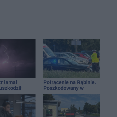
tr łamał
Potrącenie na Rąbinie.
uszkodził
Poszkodowany w
nie koniec
szpitalu
ń