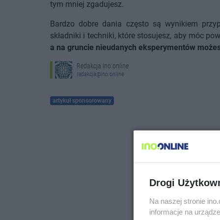
tym mniej zgadujesz.
Bardzo dobre dania często są wynikiem przyp
składniki i techniki, które stosujesz, aby móc po
a na gruncie nieudanych eksperymentów możes
Redakcja Ino.online
redakcja@ino.online
artykuł sponsorowany
Drogi Użytkow
Na naszej stronie in
informacje na urządze