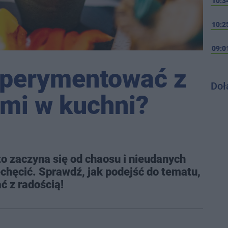
10:3
10:2
09:0
sperymentować z
Doł
mi w kuchni?
 zaczyna się od chaosu i nieudanych
iechęcić. Sprawdź, jak podejść do tematu,
 z radością!