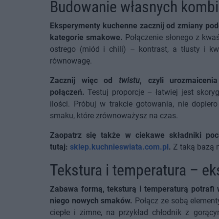
Budowanie własnych komb
Eksperymenty kuchenne zacznij od zmiany podej
kategorie smakowe.
Połączenie słonego z kwa
ostrego (miód i chili) – kontrast, a tłusty i
równowagę.
Zacznij więc od
twistu
, czyli urozmaicen
połączeń.
Testuj proporcje – łatwiej jest sk
ilości. Próbuj w trakcie gotowania, nie dopie
smaku, które zrównoważysz na czas.
Zaopatrz się także w ciekawe składniki po
tutaj:
sklep.kuchnieswiata.com.pl
.
Z taką bazą 
Tekstura i temperatura – e
Zabawa formą, teksturą i temperaturą potrafi
niego nowych smaków.
Połącz ze sobą elementy
ciepłe i zimne, na przykład chłodnik z gorąc