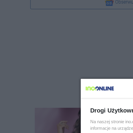
Obserwu
Drogi Użytkow
Na naszej stronie in
informacje na urządze