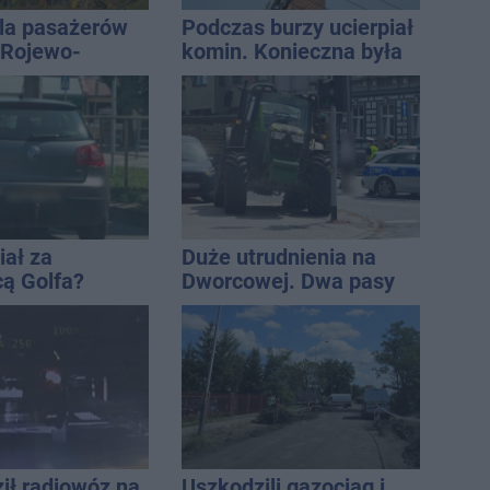
la pasażerów
Podczas burzy ucierpiał
e Rojewo-
komin. Konieczna była
aw
interwencja strażaków
iał za
Duże utrudnienia na
cą Golfa?
Dworcowej. Dwa pasy
 zbiegł po
blokowała przyczepa od
ciągnika
ił radiowóz na
Uszkodzili gazociąg i