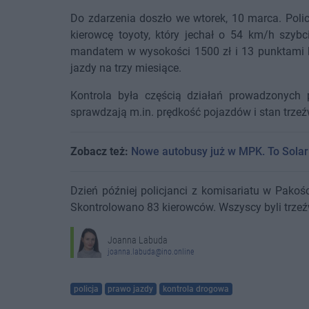
Do zdarzenia doszło we wtorek, 10 marca. Polic
kierowcę toyoty, który jechał o 54 km/h szybc
mandatem w wysokości 1500 zł i 13 punktami k
jazdy na trzy miesiące.
Kontrola była częścią działań prowadzonych p
sprawdzają m.in. prędkość pojazdów i stan trzeź
Zobacz też:
Nowe autobusy już w MPK. To Solar
Dzień później policjanci z komisariatu w Pakoś
Skontrolowano 83 kierowców. Wszyscy byli trzeź
Joanna Labuda
joanna.labuda@ino.online
policja
prawo jazdy
kontrola drogowa