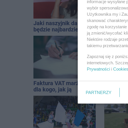
informacje wysyłane 
wybór spersonalizowan
Użytkownika my i Zau
skanować charakterys
Jaki naszyjnik damski
Tragedia
zgodę na korzystanie 
będzie najbardziej
Janikowe
ją zmienić/wycofać kl
uniwersalny? Modele,
energet
Niektóre rodzaje prz
które pasują do wielu
znalezion
takiemu przetwarzaniu
stylizacji
mężczyz
Zapoznaj się z poniż
internetowych. Szcze
Prywatności
i
Cookie
Faktura VAT marża –
Hala się 
dla kogo, jak ją
Remont,
PARTNERZY
wystawić i jak rozliczyć
nagłośnie
wejściem
QEMETI