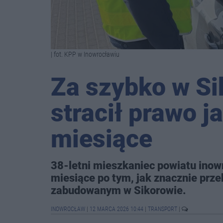
| fot. KPP w Inowrocławiu
Za szybko w Si
stracił prawo j
miesiące
38-letni mieszkaniec powiatu inowr
miesiące po tym, jak znacznie prze
zabudowanym w Sikorowie.
INOWROCŁAW
|
12 MARCA 2026 10:44
|
TRANSPORT
|