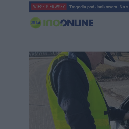
WIESZ PIERWSZY
Tragedia pod Janikowem. Na s