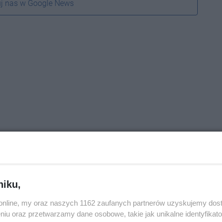
j nas w Google News
niku,
o.online, my oraz naszych 1162 zaufanych partnerów uzyskujemy dos
niu oraz przetwarzamy dane osobowe, takie jak unikalne identyfikat