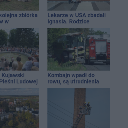
kolejna zbiórka
Lekarze w USA zbadali
ów w
Ignasia. Rodzice
awiu
przekazali wieści
 Kujawski
Kombajn wpadł do
 Pieśni Ludowej
rowu, są utrudnienia