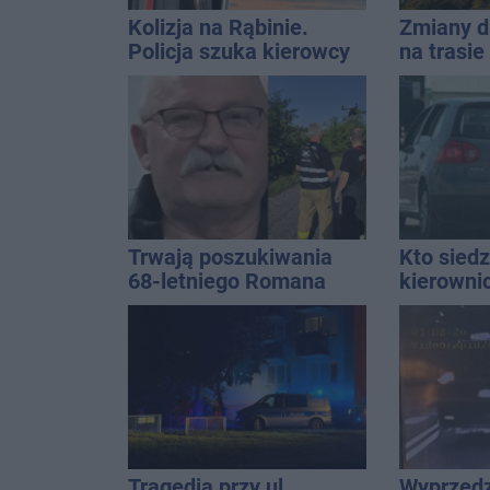
Kolizja na Rąbinie.
Zmiany d
Policja szuka kierowcy
na trasi
Golfa
Inowrocł
Trwają poszukiwania
Kto siedz
68-letniego Romana
kierowni
Kucały
Kierowca
kolizji
Tragedia przy ul.
Wyprzedz