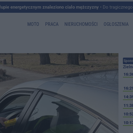
łupie energetycznym znaleziono ciało mężczyzny
• Do tragicznego zdarzenia doszło w 
MOTO
PRACA
NIERUCHOMOŚCI
OGŁOSZENIA
Spons
Zieln
16:3
16:2
14:3
11:3
10:5
10:1