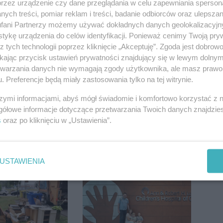
przez urządzenie czy dane przeglądania w celu zapewniania sperson
ych treści, pomiar reklam i treści, badanie odbiorców oraz ulepszan
fani Partnerzy możemy używać dokładnych danych geolokalizacyjn
tykę urządzenia do celów identyfikacji. Ponieważ cenimy Twoją pry
 pod
Ciężarówka zderzyła się
z tych technologii poprzez kliknięcie „Akceptuję”. Zgoda jest dobro
m. Na słupie
z kombajnem. Na
ikając przycisk ustawień prywatności znajdujący się w lewym dolny
ycznym
miejscu lądował
etwarzania danych nie wymagają zgody użytkownika, ale masz prawo 
o ciało
śmigłowiec LPR
. Preferencje będą miały zastosowania tylko na tej witrynie.
ny
szymi informacjami, abyś mógł świadomie i komfortowo korzystać z
gółowe informacje dotyczące przetwarzania Twoich danych znajdzi
s
oraz po kliknięciu w „Ustawienia”.
zmienia.
Inowrocław w "gorącej"
 nowe
czołówce. Według
USTAWIENIA
nie, a przed
analizy Onetu nasze
 stanie
miasto jest jednym z
CA ARENA
najbardziej narażonych
na upały