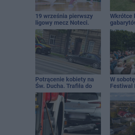
19 września pierwszy
Wkrótce 
ligowy mecz Noteci.
gabaryt
Znamy cały terminarz
Inowrocł
Potrącenie kobiety na
W sobotę
Św. Ducha. Trafiła do
Festiwal
szpitala