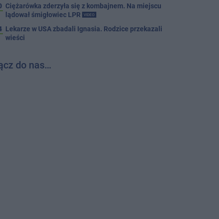
0
Ciężarówka zderzyła się z kombajnem. Na miejscu
lądował śmigłowiec LPR
VIDEO
4
Lekarze w USA zbadali Ignasia. Rodzice przekazali
wieści
ącz do nas…