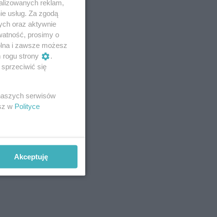
alizowanych reklam,
ie usług. Za zgodą
ych oraz aktywnie
watność, prosimy o
wolna i zawsze możesz
m rogu strony
.
sprzeciwić się
 naszych serwisów
esz w
Polityce
Akceptuję