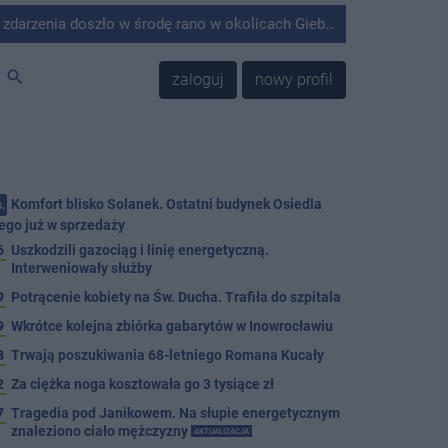
środę rano w okolicach Giebni koło Janikowa. Wówczas na słupie energetycznym odnaleziono ciało mężczyzny.
search
zaloguj
nowy profil
Komfort blisko Solanek. Ostatni budynek Osiedla
.
ego już w sprzedaży
6
Uszkodzili gazociąg i linię energetyczną.
Interweniowały służby
9
Potrącenie kobiety na Św. Ducha. Trafiła do szpitala
9
Wkrótce kolejna zbiórka gabarytów w Inowrocławiu
8
Trwają poszukiwania 68-letniego Romana Kucały
2
Za ciężka noga kosztowała go 3 tysiące zł
7
Tragedia pod Janikowem. Na słupie energetycznym
znaleziono ciało mężczyzny
AKTUALIZACJA