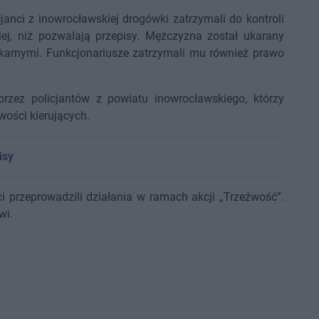
janci z inowrocławskiej drogówki zatrzymali do kontroli
iej, niż pozwalają przepisy. Mężczyzna został ukarany
arnymi. Funkcjonariusze zatrzymali mu również prawo
rzez policjantów z powiatu inowrocławskiego, którzy
wości kierujących.
isy
ci przeprowadzili działania w ramach akcji „Trzeźwość”.
wi.