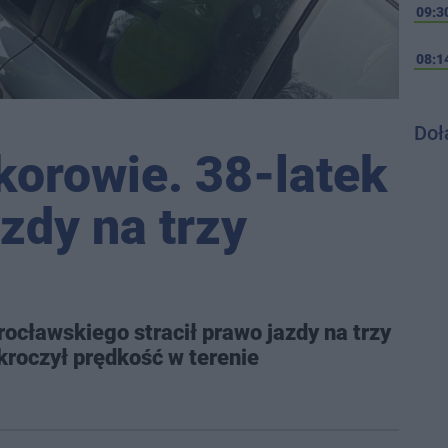
09:3
08:1
Doł
korowie. 38-latek
azdy na trzy
ocławskiego stracił prawo jazdy na trzy
kroczył prędkość w terenie