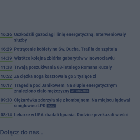
16:36
Uszkodzili gazociąg i linię energetyczną. Interweniowały
służby
16:29
Potrącenie kobiety na Św. Ducha. Trafiła do szpitala
14:39
Wkrótce kolejna zbiórka gabarytów w Inowrocławiu
11:38
Trwają poszukiwania 68-letniego Romana Kucały
10:52
Za ciężka noga kosztowała go 3 tysiące zł
10:17
Tragedia pod Janikowem. Na słupie energetycznym
znaleziono ciało mężczyzny
AKTUALIZACJA
09:30
Ciężarówka zderzyła się z kombajnem. Na miejscu lądował
śmigłowiec LPR
VIDEO
08:14
Lekarze w USA zbadali Ignasia. Rodzice przekazali wieści
Dołącz do nas…