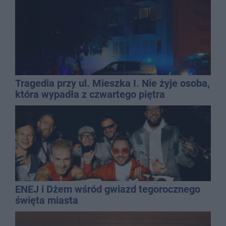
Tragedia przy ul. Mieszka I. Nie żyje osoba,
która wypadła z czwartego piętra
ENEJ i Dżem wśród gwiazd tegorocznego
święta miasta