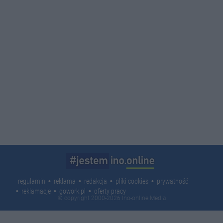
regulamin
reklama
redakcja
pliki cookies
prywatność
reklamacje
gowork.pl
oferty pracy
© copyright 2000-2026 Ino-online Media