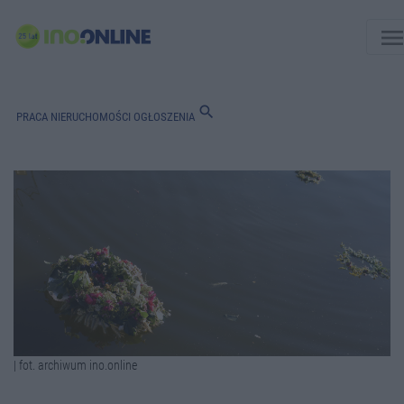
men
search
PRACA
NIERUCHOMOŚCI
OGŁOSZENIA
| fot. archiwum ino.online