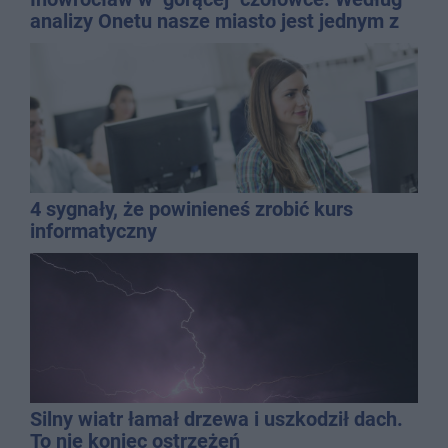
analizy Onetu nasze miasto jest jednym z
najbardziej narażonych na upały
4 sygnały, że powinieneś zrobić kurs
informatyczny
Silny wiatr łamał drzewa i uszkodził dach.
To nie koniec ostrzeżeń