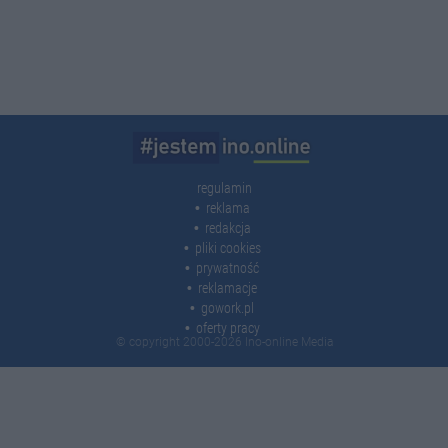
regulamin
reklama
redakcja
pliki cookies
prywatność
reklamacje
gowork.pl
oferty pracy
© copyright 2000-2026 Ino-online Media