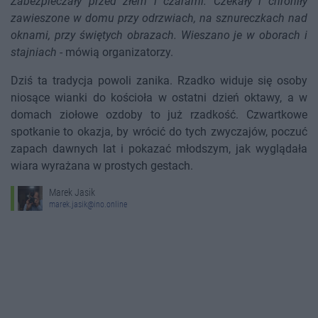
Zabezpieczały przed złem i czarami. Czekały i chroniły
zawieszone w domu przy odrzwiach, na sznureczkach nad
oknami, przy świętych obrazach. Wieszano je w oborach i
stajniach
- mówią organizatorzy.
Dziś ta tradycja powoli zanika. Rzadko widuje się osoby
niosące wianki do kościoła w ostatni dzień oktawy, a w
domach ziołowe ozdoby to już rzadkość. Czwartkowe
spotkanie to okazja, by wrócić do tych zwyczajów, poczuć
zapach dawnych lat i pokazać młodszym, jak wyglądała
wiara wyrażana w prostych gestach.
Marek Jasik
marek.jasik@ino.online