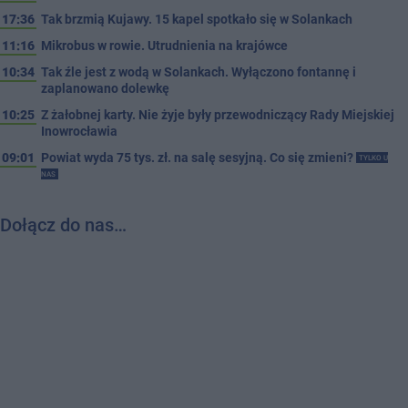
17:36
Tak brzmią Kujawy. 15 kapel spotkało się w Solankach
11:16
Mikrobus w rowie. Utrudnienia na krajówce
10:34
Tak źle jest z wodą w Solankach. Wyłączono fontannę i
zaplanowano dolewkę
10:25
Z żałobnej karty. Nie żyje były przewodniczący Rady Miejskiej
Inowrocławia
09:01
Powiat wyda 75 tys. zł. na salę sesyjną. Co się zmieni?
TYLKO U
NAS
Dołącz do nas…