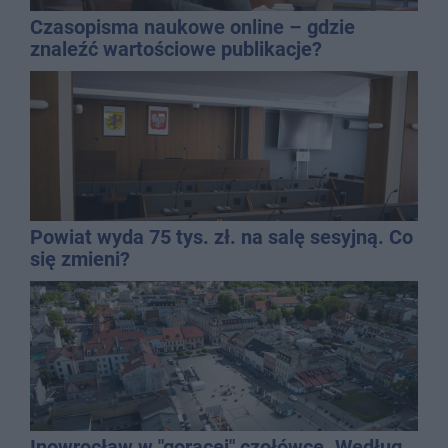
Czasopisma naukowe online – gdzie
znaleźć wartościowe publikacje?
Powiat wyda 75 tys. zł. na salę sesyjną. Co
się zmieni?
Inowrocław w "gorącej" czołówce. Według