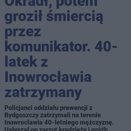
Okradł, potem
groził śmiercią
przez
komunikator. 40-
latek z
Inowrocławia
zatrzymany
Policjanci oddziału prewencji z
Bydgoszczy zatrzymali na terenie
Inowrocławia 40-letniego mężczyznę.
Usłyszał on zarzut kradzieży i gróźb