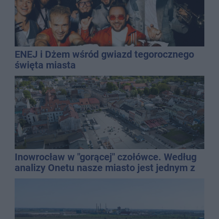
ENEJ i Dżem wśród gwiazd tegorocznego
święta miasta
Inowrocław w "gorącej" czołówce. Według
analizy Onetu nasze miasto jest jednym z
najbardziej narażonych na upały