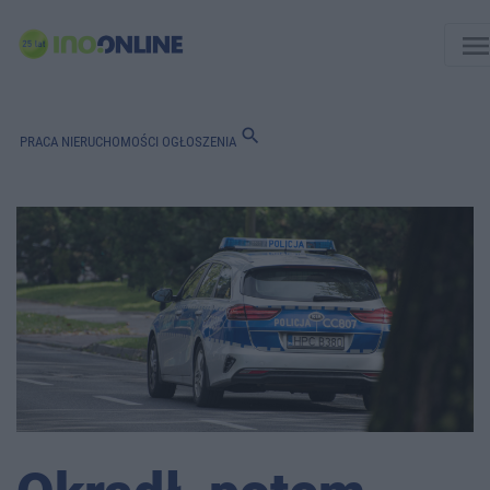
men
search
PRACA
NIERUCHOMOŚCI
OGŁOSZENIA