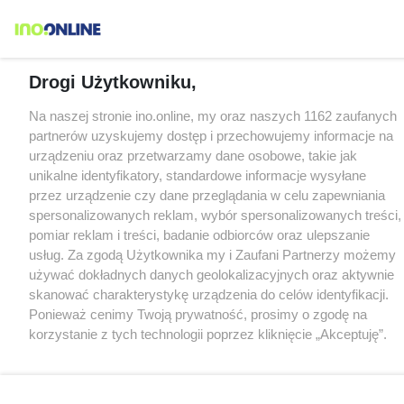
Drogi Użytkowniku,
Na naszej stronie ino.online, my oraz naszych 1162 zaufanych
partnerów uzyskujemy dostęp i przechowujemy informacje na
urządzeniu oraz przetwarzamy dane osobowe, takie jak
unikalne identyfikatory, standardowe informacje wysyłane
przez urządzenie czy dane przeglądania w celu zapewniania
spersonalizowanych reklam, wybór spersonalizowanych treści,
pomiar reklam i treści, badanie odbiorców oraz ulepszanie
usług. Za zgodą Użytkownika my i Zaufani Partnerzy możemy
używać dokładnych danych geolokalizacyjnych oraz aktywnie
skanować charakterystykę urządzenia do celów identyfikacji.
Ponieważ cenimy Twoją prywatność, prosimy o zgodę na
korzystanie z tych technologii poprzez kliknięcie „Akceptuję”.
Zgoda jest dobrowolna i zawsze możesz ją zmienić/wycofać
klikając przycisk ustawień prywatności znajdujący się w lewym
dolnym rogu strony
. Niektóre rodzaje przetwarzania danych