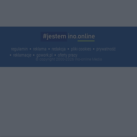
regulamin
reklama
redakcja
pliki cookies
prywatność
reklamacje
gowork.pl
oferty pracy
© copyright 2000-2026 Ino-online Media