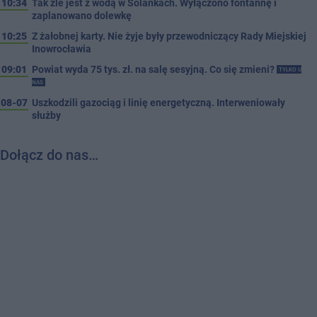
10:34
Tak źle jest z wodą w Solankach. Wyłączono fontannę i
zaplanowano dolewkę
10:25
Z żałobnej karty. Nie żyje były przewodniczący Rady Miejskiej
Inowrocławia
09:01
Powiat wyda 75 tys. zł. na salę sesyjną. Co się zmieni?
TYLKO U
NAS
08-07
Uszkodzili gazociąg i linię energetyczną. Interweniowały
służby
Dołącz do nas…