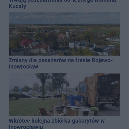
Kucały
Zmiany dla pasażerów na trasie Rojewo-
Inowrocław
Wkrótce kolejna zbiórka gabarytów w
Inowrocławiu