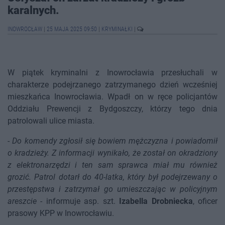
karalnych.
INOWROCŁAW
|
25 MAJA 2025 09:50
|
KRYMINAŁKI
|
W piątek kryminalni z Inowrocławia przesłuchali w
charakterze podejrzanego zatrzymanego dzień wcześniej
mieszkańca Inowrocławia. Wpadł on w ręce policjantów
Oddziału Prewencji z Bydgoszczy, którzy tego dnia
patrolowali ulice miasta.
-
Do komendy zgłosił się bowiem mężczyzna i powiadomił
o kradzieży. Z informacji wynikało, że został on okradziony
z elektronarzędzi i ten sam sprawca miał mu również
grozić. Patrol dotarł do 40-latka, który był podejrzewany o
przestępstwa i zatrzymał go umieszczając w policyjnym
areszcie
- informuje asp. szt.
Izabella Drobniecka
, oficer
prasowy KPP w Inowrocławiu.