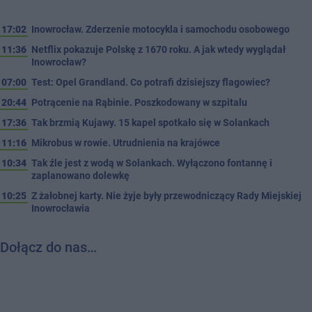
17:02
Inowrocław. Zderzenie motocykla i samochodu osobowego
11:36
Netflix pokazuje Polskę z 1670 roku. A jak wtedy wyglądał
Inowrocław?
07:00
Test: Opel Grandland. Co potrafi dzisiejszy flagowiec?
20:44
Potrącenie na Rąbinie. Poszkodowany w szpitalu
17:36
Tak brzmią Kujawy. 15 kapel spotkało się w Solankach
11:16
Mikrobus w rowie. Utrudnienia na krajówce
10:34
Tak źle jest z wodą w Solankach. Wyłączono fontannę i
zaplanowano dolewkę
10:25
Z żałobnej karty. Nie żyje były przewodniczący Rady Miejskiej
Inowrocławia
Dołącz do nas…