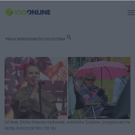
men
search
PRACA
NIERUCHOMOŚCI
OGŁOSZENIA
Od lewej: Emilia Wikarska-Karbowiak, wokalistka Szulerów i przygotowani na
każdą okoliczność fani | fot. MJ