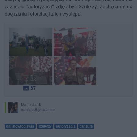
zażądała “autoryzacji” zdjęć byli Szulerzy. Zachęcamy do
obejrzenia fotorelacji z ich występu.
photo_size_select_actual
37
Marek Jasik
marek.jasik@ino.online
dni inowrocławia
szulerzy
autoryzacja
cenzura