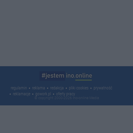
regulamin
reklama
redakcja
pliki cookies
prywatność
reklamacje
gowork.pl
oferty pracy
© copyright 2000-2026 Ino-online Media