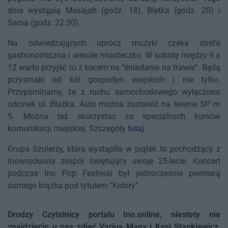
dnia wystąpią Mesajah (godz. 18), Bletka (godz. 20) i
Sarsa (godz. 22.30).
Na odwiedzających oprócz muzyki czeka strefa
gastronomiczna i wesołe miasteczko. W sobotę między 9 a
12 warto przyjść tu z kocem na “śniadanie na trawie”. Będą
przysmaki od kół gospodyń wiejskich i nie tylko.
Przypominamy, że z ruchu samochodowego wyłączono
odcinek ul. Błażka. Auto można zostawić na terenie SP nr
5. Można też skorzystać ze specjalnych kursów
komunikacji miejskiej. Szczegóły
tutaj
.
Grupa Szulerzy, która wystąpiła w piątek to pochodzący z
Inowrocławia zespół świętujący swoje 25-lecie. Koncert
podczas Ino Pop Festiwal był jednocześnie premierą
ósmego krążka pod tytułem “Kolory”.
Drodzy Czytelnicy portalu Ino.online, niestety nie
znajdziecie u nas zdjęć Varius Manx i Kasi Stankiewicz,