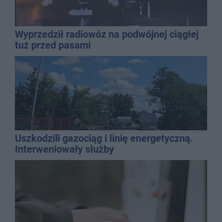
Wyprzedził radiowóz na podwójnej ciągłej
tuż przed pasami
Uszkodzili gazociąg i linię energetyczną.
Interweniowały służby