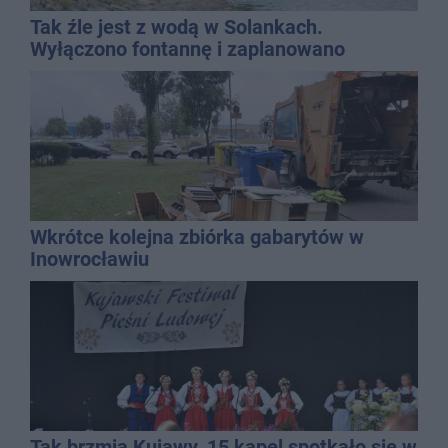
Tak źle jest z wodą w Solankach.
Wyłączono fontannę i zaplanowano
dolewkę
Wkrótce kolejna zbiórka gabarytów w
Inowrocławiu
Tak brzmią Kujawy. 15 kapel spotkało się w