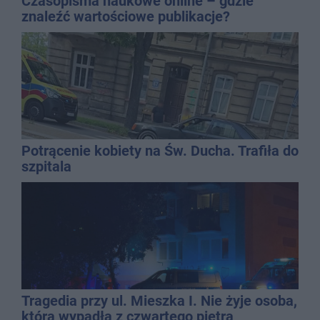
Czasopisma naukowe online – gdzie
znaleźć wartościowe publikacje?
Potrącenie kobiety na Św. Ducha. Trafiła do
szpitala
Tragedia przy ul. Mieszka I. Nie żyje osoba,
która wypadła z czwartego piętra