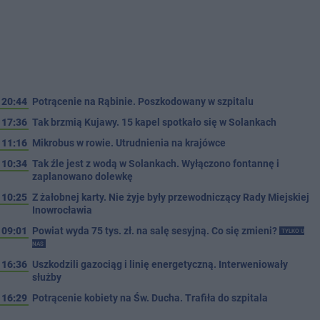
20:44
Potrącenie na Rąbinie. Poszkodowany w szpitalu
17:36
Tak brzmią Kujawy. 15 kapel spotkało się w Solankach
11:16
Mikrobus w rowie. Utrudnienia na krajówce
10:34
Tak źle jest z wodą w Solankach. Wyłączono fontannę i
zaplanowano dolewkę
10:25
Z żałobnej karty. Nie żyje były przewodniczący Rady Miejskiej
Inowrocławia
09:01
Powiat wyda 75 tys. zł. na salę sesyjną. Co się zmieni?
TYLKO U
NAS
16:36
Uszkodzili gazociąg i linię energetyczną. Interweniowały
służby
16:29
Potrącenie kobiety na Św. Ducha. Trafiła do szpitala