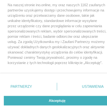
Na naszej stronie ino.online, my oraz naszych 1162 zaufanych
partnerów uzyskujemy dostęp i przechowujemy informacje na
urządzeniu oraz przetwarzamy dane osobowe, takie jak
unikalne identyfikatory, standardowe informacje wysyłane
przez urządzenie czy dane przeglądania w celu zapewniania
spersonalizowanych reklam, wybór spersonalizowanych treści,
pomiar reklam i treści, badanie odbiorców oraz ulepszanie
usług. Za zgodą Użytkownika my i Zaufani Partnerzy możemy
używać dokładnych danych geolokalizacyjnych oraz aktywnie
skanować charakterystykę urządzenia do celów identyfikacji.
Ponieważ cenimy Twoją prywatność, prosimy o zgodę na
korzystanie z tych technologii poprzez kliknięcie „Akceptuję”.
Zgoda jest dobrowolna i zawsze możesz ją zmienić/wycofać
klikając przycisk ustawień prywatności znajdujący się w lewym
dolnym rogu strony
. Niektóre rodzaje przetwarzania danych
nie wymagają zgody użytkownika, ale masz prawo sprzeciwić
PARTNERZY
USTAWIENIA
się takiemu przetwarzaniu. Preferencje będą miały
zastosowania tylko na tej witrynie.
Akceptuję
Zapoznaj się z poniższymi informacjami, abyś mógł świadomie