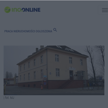
men
search
PRACA
NIERUCHOMOŚCI
OGŁOSZENIA
| fot. MJ