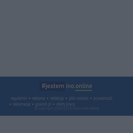
regulamin
reklama
redakcja
pliki cookies
prywatność
reklamacje
gowork.pl
oferty pracy
© copyright 2000-2026 Ino-online Media