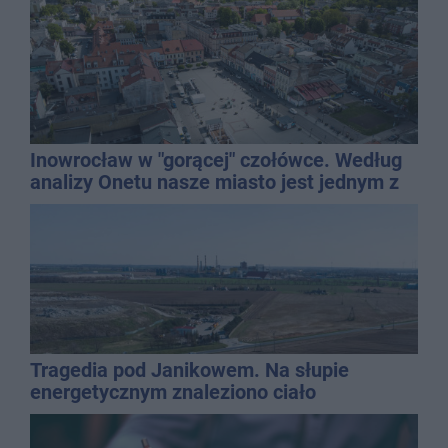
Inowrocław w "gorącej" czołówce. Według
analizy Onetu nasze miasto jest jednym z
najbardziej narażonych na upały
Tragedia pod Janikowem. Na słupie
energetycznym znaleziono ciało
mężczyzny