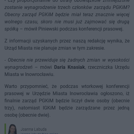
-
Czy proporcjonalnie do utraty obowiązków zmniejszone
zostanie wynagrodzenie trzech członków zarządu PGKiM?
Obecny zarząd PGKiM będzie miał teraz znacznie więcej
wolnego czasu, skoro nie musi już zajmować się drugą
spółką
– mówił Piniewski podczas konferencji prasowej.
Z informacji uzyskanych przez naszą redakcję wynika, że
Urząd Miasta nie planuje zmian w tym zakresie.
-
Obecnie nie przewiduje się żadnych zmian w wysokości
wynagrodzeń
– mówi
Daria Knasiak
, rzeczniczka Urzędu
Miasta w Inowrocławiu.
Warto przypomnieć, że podczas wtorkowej konferencji
prasowej w Urzędzie Miasta Inowrocławia ogłoszono, iż
finalnie zarząd PGKiM będzie liczył dwie osoby (obecnie
trzy), natomiast IGKiM będzie zarządzane przez jedną
osobę (obecnie dwie).
Joanna Labuda