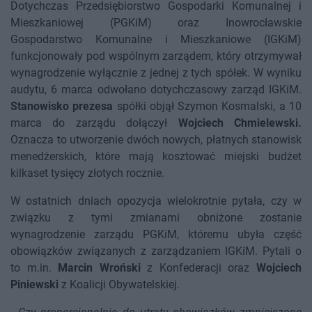
Dotychczas Przedsiębiorstwo Gospodarki Komunalnej i
Mieszkaniowej (PGKiM) oraz Inowrocławskie
Gospodarstwo Komunalne i Mieszkaniowe (IGKiM)
funkcjonowały pod wspólnym zarządem, który otrzymywał
wynagrodzenie wyłącznie z jednej z tych spółek. W wyniku
audytu, 6 marca odwołano dotychczasowy zarząd IGKiM.
Stanowisko prezesa
spółki objął Szymon Kosmalski, a 10
marca do zarządu dołączył
Wojciech Chmielewski.
Oznacza to utworzenie dwóch nowych, płatnych stanowisk
menedżerskich, które mają kosztować miejski budżet
kilkaset tysięcy złotych rocznie.
W ostatnich dniach opozycja wielokrotnie pytała, czy w
związku z tymi zmianami obniżone zostanie
wynagrodzenie zarządu PGKiM, któremu ubyła część
obowiązków związanych z zarządzaniem IGKiM. Pytali o
to m.in.
Marcin Wroński
z Konfederacji oraz
Wojciech
Piniewski
z Koalicji Obywatelskiej.