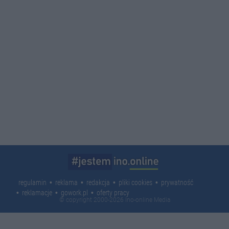
regulamin
reklama
redakcja
pliki cookies
prywatność
reklamacje
gowork.pl
oferty pracy
© copyright 2000-2026 Ino-online Media