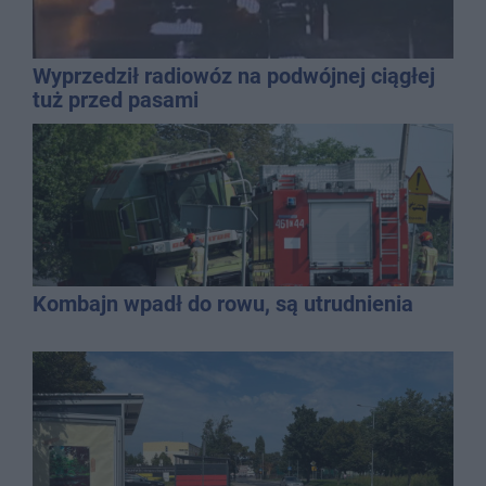
Wyprzedził radiowóz na podwójnej ciągłej
tuż przed pasami
Kombajn wpadł do rowu, są utrudnienia