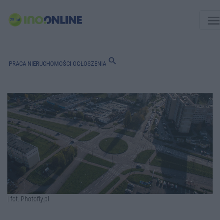
men
search
PRACA
NIERUCHOMOŚCI
OGŁOSZENIA
| fot. Photofly.pl