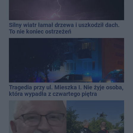
Silny wiatr łamał drzewa i uszkodził dach.
To nie koniec ostrzeżeń
Tragedia przy ul. Mieszka I. Nie żyje osoba,
która wypadła z czwartego piętra