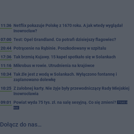
11:36
Netflix pokazuje Polskę z 1670 roku. A jak wtedy wyglądał
Inowrocław?
07:00
Test: Opel Grandland. Co potrafi dzisiejszy flagowiec?
20:44
Potrącenie na Rąbinie. Poszkodowany w szpitalu
17:36
Tak brzmią Kujawy. 15 kapel spotkało się w Solankach
11:16
Mikrobus w rowie. Utrudnienia na krajówce
10:34
Tak źle jest z wodą w Solankach. Wyłączono fontannę i
zaplanowano dolewkę
10:25
Z żałobnej karty. Nie żyje były przewodniczący Rady Miejskiej
Inowrocławia
09:01
Powiat wyda 75 tys. zł. na salę sesyjną. Co się zmieni?
TYLKO U
NAS
Dołącz do nas…