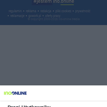
regulamin
reklama
redakcja
pliki cookies
prywatność
reklamacje
gowork.pl
oferty pracy
© copyright 2000-2026 Ino-online Media