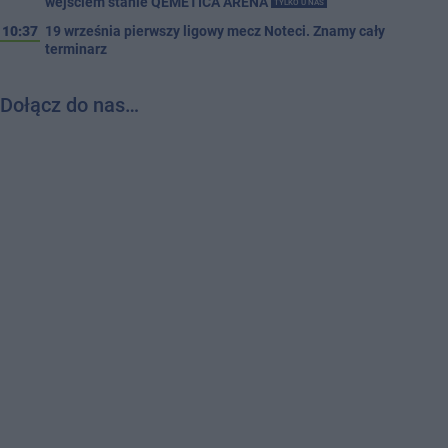
wejściem stanie QEMETICA ARENA
TYLKO U NAS
10:37
19 września pierwszy ligowy mecz Noteci. Znamy cały
terminarz
Dołącz do nas…