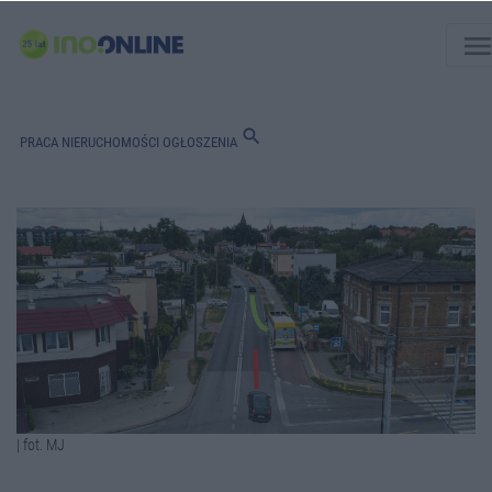
men
search
PRACA
NIERUCHOMOŚCI
OGŁOSZENIA
| fot. MJ