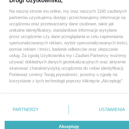
Drogi Użytkowniku,
Na naszej stronie ino.online, my oraz naszych 1160 zaufanych
partnerów uzyskujemy dostęp i przechowujemy informacje na
urządzeniu oraz przetwarzamy dane osobowe, takie jak
unikalne identyfikatory, standardowe informacje wysyłane
przez urządzenie czy dane przeglądania w celu zapewniania
spersonalizowanych reklam, wybór spersonalizowanych treści,
pomiar reklam i treści, badanie odbiorców oraz ulepszanie
usług. Za zgodą Użytkownika my i Zaufani Partnerzy możemy
używać dokładnych danych geolokalizacyjnych oraz aktywnie
skanować charakterystykę urządzenia do celów identyfikacji.
Ponieważ cenimy Twoją prywatność, prosimy o zgodę na
korzystanie z tych technologii poprzez kliknięcie „Akceptuję”.
Zgoda jest dobrowolna i zawsze możesz ją zmienić/wycofać
klikając przycisk ustawień prywatności znajdujący się w lewym
dolnym rogu strony
. Niektóre rodzaje przetwarzania danych
nie wymagają zgody użytkownika, ale masz prawo sprzeciwić
PARTNERZY
USTAWIENIA
się takiemu przetwarzaniu. Preferencje będą miały
zastosowania tylko na tej witrynie.
Akceptuję