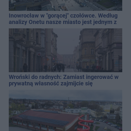
Inowrocław w "gorącej" czołówce. Według
analizy Onetu nasze miasto jest jednym z
najbardziej narażonych na upały
Wroński do radnych: Zamiast ingerować w
prywatną własność zajmijcie się
gospodarką