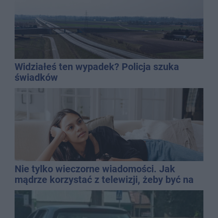
Widziałeś ten wypadek? Policja szuka
świadków
Nie tylko wieczorne wiadomości. Jak
mądrze korzystać z telewizji, żeby być na
bieżąco, ale nie żyć w informacyjnym
chaosie?