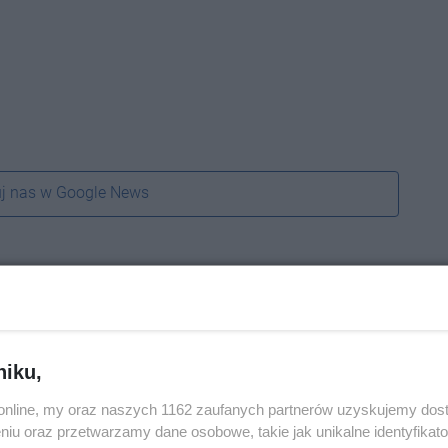
j nas w Google News
niku,
o.online, my oraz naszych 1162 zaufanych partnerów uzyskujemy dos
niu oraz przetwarzamy dane osobowe, takie jak unikalne identyfikat