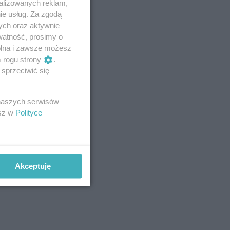
alizowanych reklam,
ie usług. Za zgodą
ych oraz aktywnie
watność, prosimy o
wolna i zawsze możesz
m rogu strony
.
sprzeciwić się
 naszych serwisów
esz w
Polityce
Akceptuję