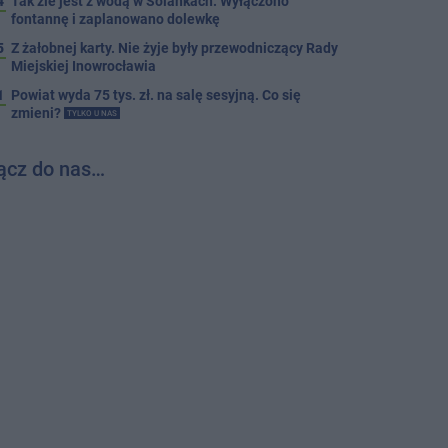
4
Tak źle jest z wodą w Solankach. Wyłączono
fontannę i zaplanowano dolewkę
5
Z żałobnej karty. Nie żyje były przewodniczący Rady
Miejskiej Inowrocławia
1
Powiat wyda 75 tys. zł. na salę sesyjną. Co się
zmieni?
TYLKO U NAS
ącz do nas…