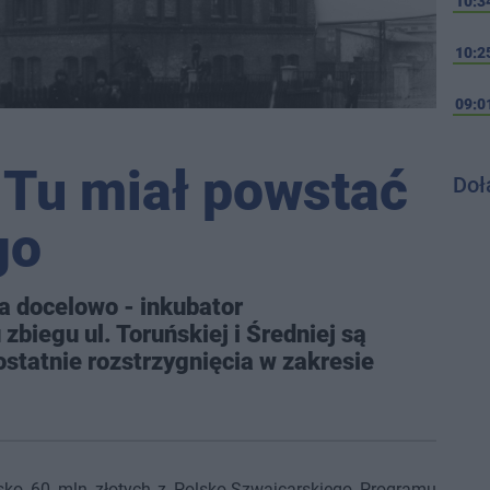
10:3
10:2
09:0
| Tu miał powstać
Doł
go
a docelowo - inkubator
zbiegu ul. Toruńskiej i Średniej są
statnie rozstrzygnięcia w zakresie
isko 60 mln złotych z Polsko-Szwajcarskiego Programu