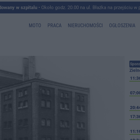
dowany w szpitalu
• Około godz. 20.00 na ul. Błażka na przejściu w pobliżu ul. Wojska P
MOTO
PRACA
NIERUCHOMOŚCI
OGŁOSZENIA
Spons
Zieln
11:3
07:0
20:4
17:3
11:1