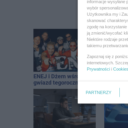
informacje wysyłane 
wybór spersonalizowan
Użytkownika my i Zau
skanować charakterys
zgodę na korzystanie 
ją zmienić/wycofać kl
Niektóre rodzaje prz
takiemu przetwarzaniu
Zapoznaj się z poniż
internetowych. Szcze
Prywatności
i
Cookie
ENEJ i Dżem wśród
Za ciężk
gwiazd tegorocznego
kosztował
święta miasta
Do tego 
PARTNERZY