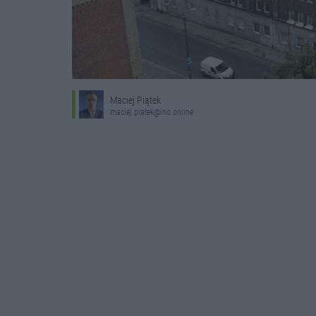
Maciej Piątek
maciej.piatek@ino.online