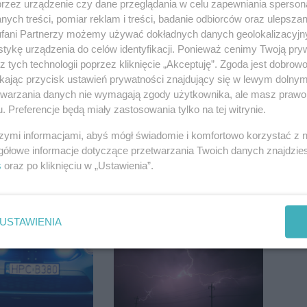
przez urządzenie czy dane przeglądania w celu zapewniania sperson
ych treści, pomiar reklam i treści, badanie odbiorców oraz ulepszan
fani Partnerzy możemy używać dokładnych danych geolokalizacyjn
tykę urządzenia do celów identyfikacji. Ponieważ cenimy Twoją pry
z tych technologii poprzez kliknięcie „Akceptuję”. Zgoda jest dobro
ikając przycisk ustawień prywatności znajdujący się w lewym dolny
etwarzania danych nie wymagają zgody użytkownika, ale masz prawo 
. Preferencje będą miały zastosowania tylko na tej witrynie.
szymi informacjami, abyś mógł świadomie i komfortowo korzystać z
gółowe informacje dotyczące przetwarzania Twoich danych znajdzi
s
oraz po kliknięciu w „Ustawienia”.
a noga
Jak zorganizować
a go 3 tys. zł.
wymarzone wakacje na
13 punktów
Zanzibarze?
USTAWIENIA