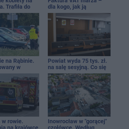
ie kobiety na
Faktura VAT marża –
. Trafiła do
dla kogo, jak ją
wystawić i jak rozliczyć
e na Rąbinie.
Powiat wyda 75 tys. zł.
owany w
na salę sesyjną. Co się
zmieni?
 w rowie.
Inowrocław w "gorącej"
nia na krajówce
czołówce. Według