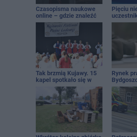
Czasopisma naukowe
Pięciu n
online – gdzie znaleźć
uczestni
wartościowe
wpadło w 
publikacje?
Rekordzis
promila
Tak brzmią Kujawy. 15
Rynek pr
kapel spotkało się w
Bydgoszc
Solankach
warto sz
możliwoś
zawodow