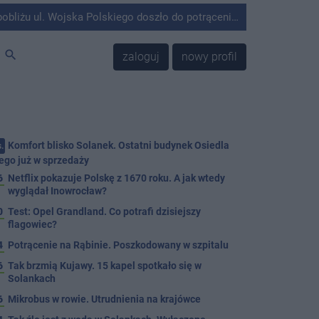
olskiego doszło do potrącenia mężczyzny przez kierującego Mercedesem.
search
zaloguj
nowy profil
Komfort blisko Solanek. Ostatni budynek Osiedla
.
ego już w sprzedaży
6
Netflix pokazuje Polskę z 1670 roku. A jak wtedy
wyglądał Inowrocław?
0
Test: Opel Grandland. Co potrafi dzisiejszy
flagowiec?
4
Potrącenie na Rąbinie. Poszkodowany w szpitalu
6
Tak brzmią Kujawy. 15 kapel spotkało się w
Solankach
6
Mikrobus w rowie. Utrudnienia na krajówce