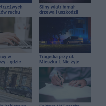
ietrzeźwych
Silny wiatr łamał
ków ruchu
drzewa i uszkodził
ręce policji.
dach. To nie koniec
ta miał 2,6
ostrzeżeń
acy w
Tragedia przy ul.
zy - gdzie
Mieszka I. Nie żyje
ukać nowych
osoba, która wypadła z
ci
czwartego piętra
ych?