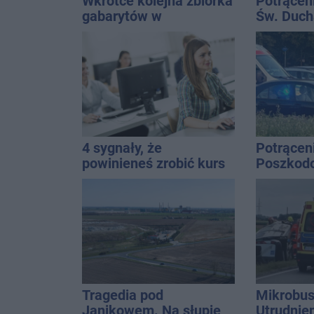
Wkrótce kolejna zbiórka
Potrącen
gabarytów w
Św. Ducha
Inowrocławiu
szpitala
4 sygnały, że
Potrąceni
powinieneś zrobić kurs
Poszkod
informatyczny
szpitalu
Tragedia pod
Mikrobus
Janikowem. Na słupie
Utrudnie