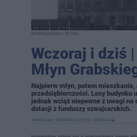
domena publiczna | fot. NAC
Wczoraj i dziś 
Młyn Grabskie
Najpierw młyn, potem mieszkania, 
przedsiębiorczości. Losy budynku u 
jednak wciąż niepewne z uwagi na o
dotacji z funduszy szwajcarskich.
INOWROCŁAW
|
18 SIERPNIA 2025 07:50
|
HISTORIA
|
Inowrocław starał się o niebagatelną kwotę bl