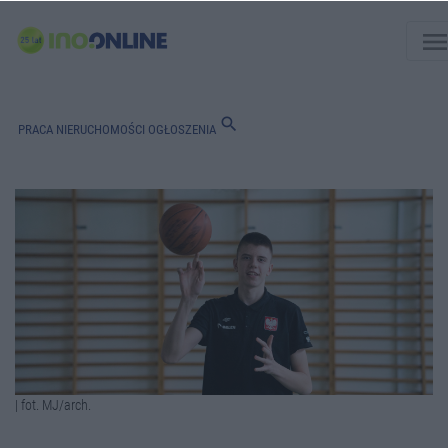
men
search
PRACA
NIERUCHOMOŚCI
OGŁOSZENIA
| fot. MJ/arch.