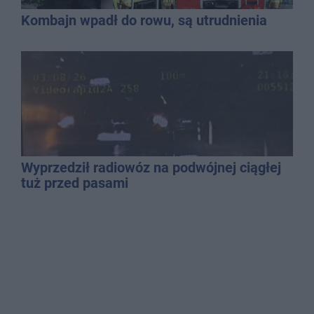
Kombajn wpadł do rowu, są utrudnienia
Wyprzedził radiowóz na podwójnej ciągłej
tuż przed pasami