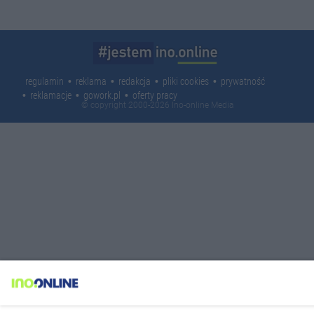
regulamin
reklama
redakcja
pliki cookies
prywatność
reklamacje
gowork.pl
oferty pracy
© copyright 2000-2026 Ino-online Media