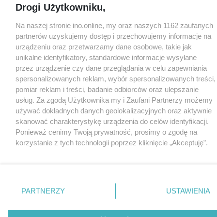
Drogi Użytkowniku,
Na naszej stronie ino.online, my oraz naszych 1162 zaufanych
partnerów uzyskujemy dostęp i przechowujemy informacje na
urządzeniu oraz przetwarzamy dane osobowe, takie jak
unikalne identyfikatory, standardowe informacje wysyłane
przez urządzenie czy dane przeglądania w celu zapewniania
spersonalizowanych reklam, wybór spersonalizowanych treści,
pomiar reklam i treści, badanie odbiorców oraz ulepszanie
usług. Za zgodą Użytkownika my i Zaufani Partnerzy możemy
używać dokładnych danych geolokalizacyjnych oraz aktywnie
skanować charakterystykę urządzenia do celów identyfikacji.
Ponieważ cenimy Twoją prywatność, prosimy o zgodę na
korzystanie z tych technologii poprzez kliknięcie „Akceptuję”.
Zgoda jest dobrowolna i zawsze możesz ją zmienić/wycofać
klikając przycisk ustawień prywatności znajdujący się w lewym
dolnym rogu strony
. Niektóre rodzaje przetwarzania danych
nie wymagają zgody użytkownika, ale masz prawo sprzeciwić
PARTNERZY
USTAWIENIA
się takiemu przetwarzaniu. Preferencje będą miały
zastosowania tylko na tej witrynie.