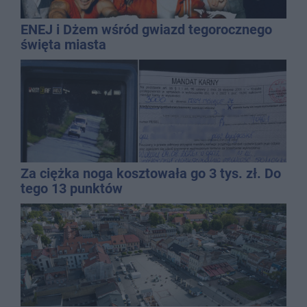
ENEJ i Dżem wśród gwiazd tegorocznego
święta miasta
Za ciężka noga kosztowała go 3 tys. zł. Do
tego 13 punktów