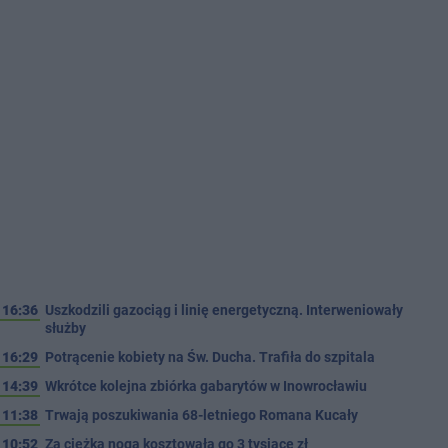
16:36
Uszkodzili gazociąg i linię energetyczną. Interweniowały
służby
16:29
Potrącenie kobiety na Św. Ducha. Trafiła do szpitala
14:39
Wkrótce kolejna zbiórka gabarytów w Inowrocławiu
11:38
Trwają poszukiwania 68-letniego Romana Kucały
10:52
Za ciężka noga kosztowała go 3 tysiące zł