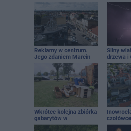
Do tego 13 punktów
Znamy ca
Reklamy w centrum.
Silny wia
Jego zdaniem Marcin
drzewa i 
Wroński jest w błędzie
dach. To 
[akt.]
ostrzeże
Wkrótce kolejna zbiórka
Inowrocł
gabarytów w
czołówce
Inowrocławiu
analizy 