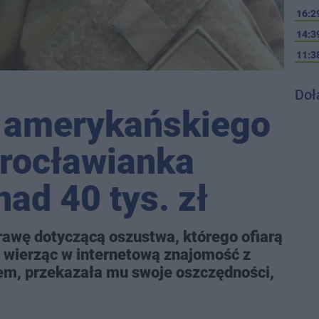
16:2
14:3
11:3
Doł
a amerykańskiego
wrocławianka
ad 40 tys. zł
prawę dotyczącą oszustwa, którego ofiarą
 wierząc w internetową znajomość z
m, przekazała mu swoje oszczędności,