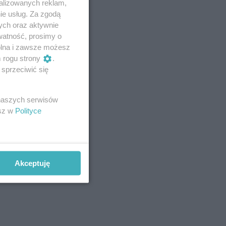
alizowanych reklam,
ie usług. Za zgodą
ych oraz aktywnie
watność, prosimy o
wolna i zawsze możesz
m rogu strony
.
sprzeciwić się
 naszych serwisów
esz w
Polityce
Akceptuję