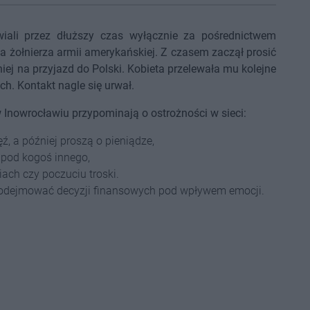
iali przez dłuższy czas wyłącznie za pośrednictwem
na żołnierza armii amerykańskiej. Z czasem zaczął prosić
niej na przyjazd do Polski. Kobieta przelewała mu kolejne
ch. Kontakt nagle się urwał.
 Inowrocławiu przypominają o ostrożności w sieci:
ęź, a później proszą o pieniądze,
ę pod kogoś innego,
ach czy poczuciu troski.
 podejmować decyzji finansowych pod wpływem emocji.