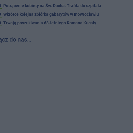
9
Potrącenie kobiety na Św. Ducha. Trafiła do szpitala
9
Wkrótce kolejna zbiórka gabarytów w Inowrocławiu
8
Trwają poszukiwania 68-letniego Romana Kucały
ącz do nas…