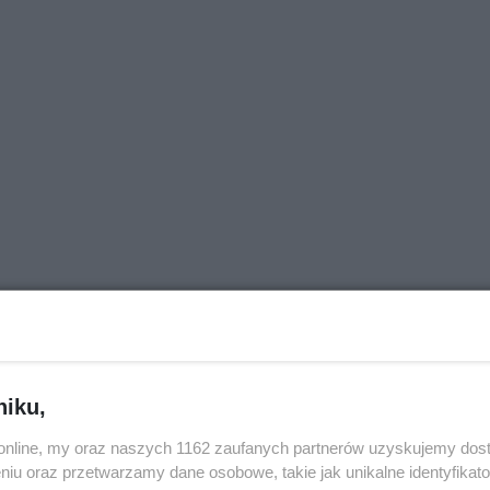
niku,
o.online, my oraz naszych 1162 zaufanych partnerów uzyskujemy dos
niu oraz przetwarzamy dane osobowe, takie jak unikalne identyfikat
zmienia.
Tour de Pologne. Tak 21