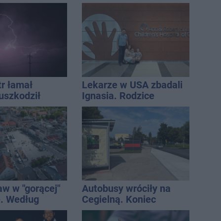
ły terminarz
miejscu lądował
śmigłowiec LPR
tr łamał
Lekarze w USA zbadali
uszkodził
Ignasia. Rodzice
nie koniec
przekazali wieści
ń
aw w "gorącej"
Autobusy wróciły na
. Według
Cegielną. Koniec
Onetu nasze
remontu zatok