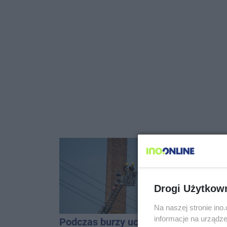
Drogi Użytkow
Na naszej stronie in
informacje na urządze
Podczas burzy ucierpiał
Hala się 