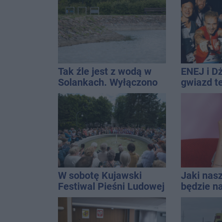
miasto j
najbardz
na upały
Tak źle jest z wodą w
ENEJ i D
Solankach. Wyłączono
gwiazd t
fontannę i zaplanowano
święta m
dolewkę
W sobotę Kujawski
Jaki nas
Festiwal Pieśni Ludowej
będzie na
uniwersa
które pas
stylizacji