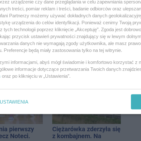
przez urządzenie czy dane przeglądania w celu zapewniania sperson
 nowe
lat temu kolarze
ych treści, pomiar reklam i treści, badanie odbiorców oraz ulepszan
nie, a przed
startowali z
fani Partnerzy możemy używać dokładnych danych geolokalizacyjn
 stanie
Inowrocławia
tykę urządzenia do celów identyfikacji. Ponieważ cenimy Twoją pry
CA ARENA
z tych technologii poprzez kliknięcie „Akceptuję”. Zgoda jest dobro
ikając przycisk ustawień prywatności znajdujący się w lewym dolny
etwarzania danych nie wymagają zgody użytkownika, ale masz prawo 
. Preferencje będą miały zastosowania tylko na tej witrynie.
przy ul.
Kto siedział za
szymi informacjami, abyś mógł świadomie i komfortowo korzystać z
. Nie żyje
kierownicą Golfa?
gółowe informacje dotyczące przetwarzania Twoich danych znajdzi
tóra wypadła z
Kierowca zbiegł po
s
oraz po kliknięciu w „Ustawienia”.
o piętra
kolizji
USTAWIENIA
nia pierwszy
Ciężarówka zderzyła się
ecz Noteci.
z kombajnem. Na