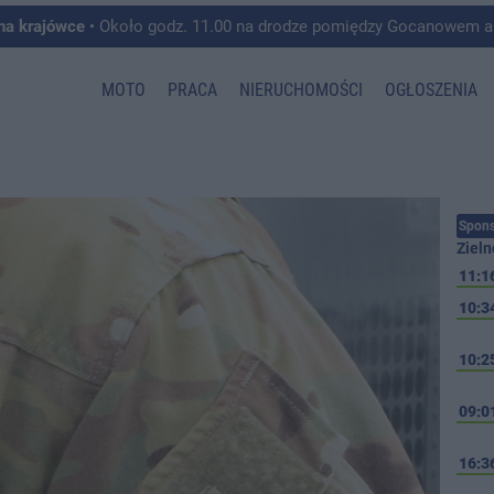
 na krajówce
• Około godz. 11.00 na drodze pomiędzy Gocanowem a Chełmiczkami w g
MOTO
PRACA
NIERUCHOMOŚCI
OGŁOSZENIA
Spons
Zieln
11:1
10:3
10:2
09:0
16:3