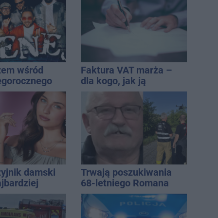
est jednym z
iej narażonych
żem wśród
Faktura VAT marża –
egorocznego
dla kogo, jak ją
iasta
wystawić i jak rozliczyć
zyjnik damski
Trwają poszukiwania
jbardziej
68-letniego Romana
lny? Modele,
Kucały
ują do wielu