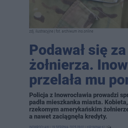
zdj. ilustracyjne | fot. archiwum ino.online
Podawał się z
żołnierza. Ino
przelała mu pon
Policja z Inowrocławia prowadzi s
padła mieszkanka miasta. Kobieta,
rzekomym amerykańskim żołnierze
a nawet zaciągnęła kredyty.
INOWROCŁAW
|
19 SIERPNIA 2025 09:01
|
KRYMINAŁKI
|