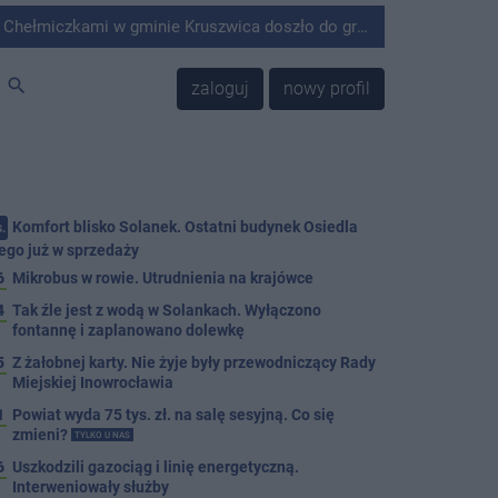
minie Kruszwica doszło do groźnie wyglądającego zdarzenia.
search
zaloguj
nowy profil
Komfort blisko Solanek. Ostatni budynek Osiedla
.
ego już w sprzedaży
6
Mikrobus w rowie. Utrudnienia na krajówce
4
Tak źle jest z wodą w Solankach. Wyłączono
fontannę i zaplanowano dolewkę
5
Z żałobnej karty. Nie żyje były przewodniczący Rady
Miejskiej Inowrocławia
1
Powiat wyda 75 tys. zł. na salę sesyjną. Co się
zmieni?
TYLKO U NAS
6
Uszkodzili gazociąg i linię energetyczną.
Interweniowały służby