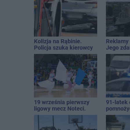
Kolizja na Rąbinie.
Reklamy 
Policja szuka kierowcy
Jego zda
Golfa
Wroński j
[akt.]
19 września pierwszy
91-latek 
ligowy mecz Noteci.
pomnoży
Znamy cały terminarz
oszczędno
ponad 10 