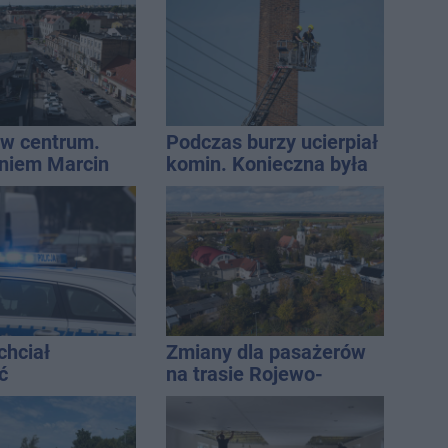
najbardziej narażonych
na upały
w centrum.
Podczas burzy ucierpiał
niem Marcin
komin. Konieczna była
est w błędzie
interwencja strażaków
chciał
Zmiany dla pasażerów
ć
na trasie Rojewo-
ści. Stracił
Inowrocław
tys. zł