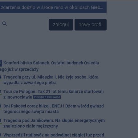
środę rano w okolicach Giebni koło Janikowa. Wówczas na słupie energetycznym odnaleziono ciało mężczyzny.
search
zaloguj
nowy profil
Komfort blisko Solanek. Ostatni budynek Osiedla
.
ego już w sprzedaży
4
Tragedia przy ul. Mieszka I. Nie żyje osoba, która
wypadła z czwartego piętra
2
Tour de Pologne. Tak 21 lat temu kolarze startowali
z Inowrocławia
PROSTO Z ARCHIWUM
3
Dni Pakości coraz bliżej. ENEJ i Dżem wśród gwiazd
tegorocznego święta miasta
4
Tragedia pod Janikowem. Na słupie energetycznym
znaleziono ciało mężczyzny
3
Wyprzedził radiowóz na podwójnej ciągłej tuż przed