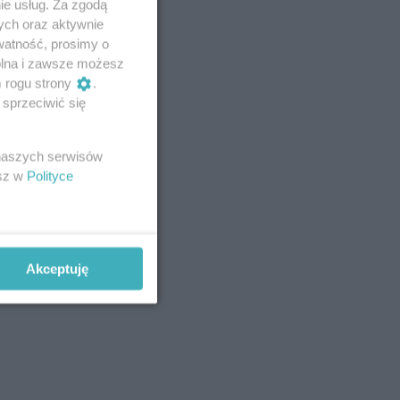
ie usług. Za zgodą
ych oraz aktywnie
watność, prosimy o
wolna i zawsze możesz
m rogu strony
.
sprzeciwić się
 naszych serwisów
esz w
Polityce
Akceptuję