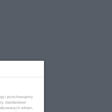
tęp i przechowujemy
ory, standardowe
alizowanych reklam,