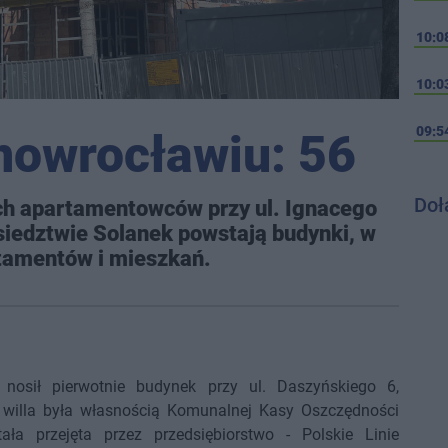
10:0
10:0
09:5
Inowrocławiu: 56
Doł
ch apartamentowców przy ul. Ignacego
iedztwie Solanek powstają budynki, w
rtamentów i mieszkań.
 nosił pierwotnie budynek przy ul. Daszyńskiego 6,
willa była własnością Komunalnej Kasy Oszczędności
ała przejęta przez przedsiębiorstwo - Polskie Linie