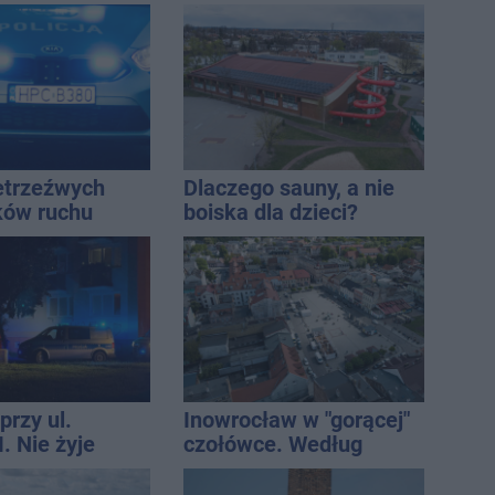
nie, a przed
startowali z
 stanie
Inowrocławia
CA ARENA
ietrzeźwych
Dlaczego sauny, a nie
ków ruchu
boiska dla dzieci?
ręce policji.
Ratusz odpowiada
ta miał 2,6
przy ul.
Inowrocław w "gorącej"
. Nie żyje
czołówce. Według
tóra wypadła z
analizy Onetu nasze
o piętra
miasto jest jednym z