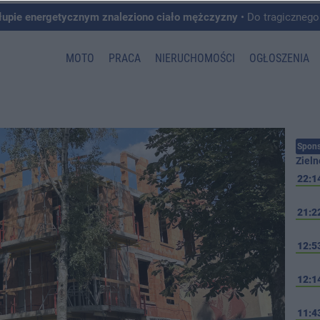
łupie energetycznym znaleziono ciało mężczyzny
• Do tragicznego zdarzenia doszło w 
MOTO
PRACA
NIERUCHOMOŚCI
OGŁOSZENIA
Spons
Zieln
22:1
21:2
12:5
12:1
11:4