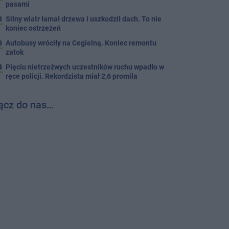
pasami
8
Silny wiatr łamał drzewa i uszkodził dach. To nie
koniec ostrzeżeń
3
Autobusy wróciły na Cegielną. Koniec remontu
zatok
4
Pięciu nietrzeźwych uczestników ruchu wpadło w
ręce policji. Rekordzista miał 2,6 promila
ącz do nas…