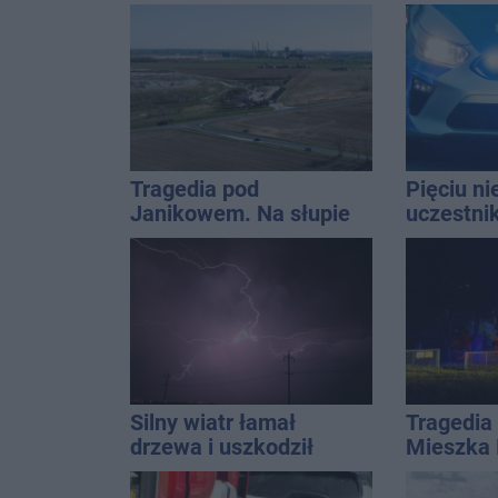
podsumowała lipiec
nagłośnie
wejściem
QEMETI
Tragedia pod
Pięciu n
Janikowem. Na słupie
uczestni
energetycznym
wpadło w 
znaleziono ciało
Rekordzis
mężczyzny
promila
Silny wiatr łamał
Tragedia 
drzewa i uszkodził
Mieszka I
dach. To nie koniec
osoba, k
ostrzeżeń
czwarteg