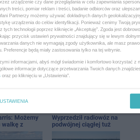
cja strażaków
prywatną własność
przez urządzenie czy dane przeglądania w celu zapewniania sperson
zajmijcie się
ych treści, pomiar reklam i treści, badanie odbiorców oraz ulepszan
gospodarką
fani Partnerzy możemy używać dokładnych danych geolokalizacyjn
tykę urządzenia do celów identyfikacji. Ponieważ cenimy Twoją pry
z tych technologii poprzez kliknięcie „Akceptuję”. Zgoda jest dobro
ikając przycisk ustawień prywatności znajdujący się w lewym dolny
etwarzania danych nie wymagają zgody użytkownika, ale masz prawo 
. Preferencje będą miały zastosowania tylko na tej witrynie.
elper od
Silny wiatr łamał
od – czym
drzewa i uszkodził
szymi informacjami, abyś mógł świadomie i komfortowo korzystać z
się na tle
dach. To nie koniec
gółowe informacje dotyczące przetwarzania Twoich danych znajdzi
odeli?
ostrzeżeń
s
oraz po kliknięciu w „Ustawienia”.
USTAWIENIA
Harris: Możemy
Wyprzedził radiowóz na
 walkę z
podwójnej ciągłej tuż
tej lidze
przed pasami