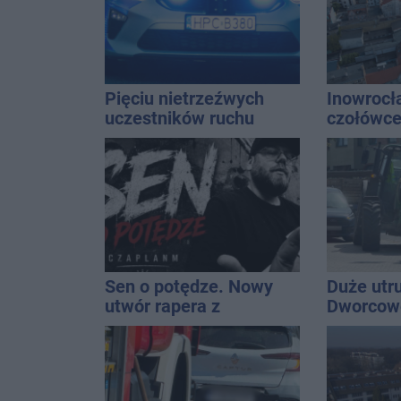
Pięciu nietrzeźwych
Inowrocł
uczestników ruchu
czołówce
wpadło w ręce policji.
analizy 
Rekordzista miał 2,6
miasto j
promila
najbardz
na upały
Sen o potędze. Nowy
Duże utr
utwór rapera z
Dworcowe
Inowrocławia przeciwko
blokował
uzależnieniom
ciągnika