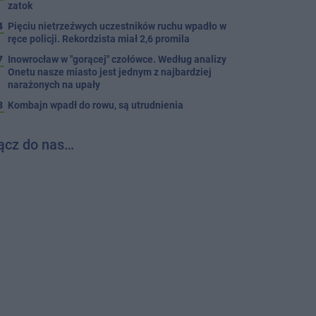
zatok
4
Pięciu nietrzeźwych uczestników ruchu wpadło w
ręce policji. Rekordzista miał 2,6 promila
7
Inowrocław w "gorącej" czołówce. Według analizy
Onetu nasze miasto jest jednym z najbardziej
narażonych na upały
3
Kombajn wpadł do rowu, są utrudnienia
ącz do nas…