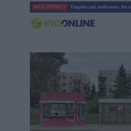
WIESZ PIERWSZY
Tragedia pod Janikowem. Na s