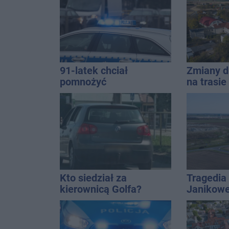
91-latek chciał
Zmiany d
pomnożyć
na trasi
oszczędności. Stracił
Inowrocł
ponad 10 tys. zł
Kto siedział za
Tragedia
kierownicą Golfa?
Janikowe
Kierowca zbiegł po
energet
kolizji
znalezion
mężczyz