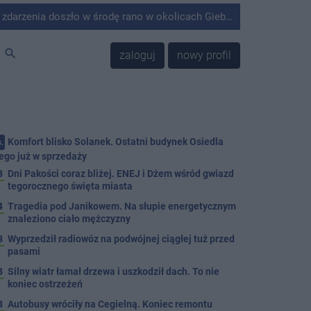
środę rano w okolicach Giebni koło Janikowa. Wówczas na słupie energetycznym odnaleziono ciało mężczyzny.
search
zaloguj
nowy profil
Komfort blisko Solanek. Ostatni budynek Osiedla
.
ego już w sprzedaży
3
Dni Pakości coraz bliżej. ENEJ i Dżem wśród gwiazd
tegorocznego święta miasta
4
Tragedia pod Janikowem. Na słupie energetycznym
znaleziono ciało mężczyzny
3
Wyprzedził radiowóz na podwójnej ciągłej tuż przed
pasami
8
Silny wiatr łamał drzewa i uszkodził dach. To nie
koniec ostrzeżeń
3
Autobusy wróciły na Cegielną. Koniec remontu