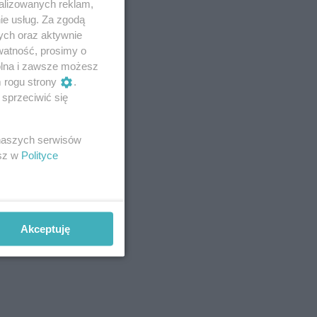
alizowanych reklam,
ie usług. Za zgodą
ych oraz aktywnie
watność, prosimy o
wolna i zawsze możesz
m rogu strony
.
sprzeciwić się
 naszych serwisów
esz w
Polityce
Akceptuję