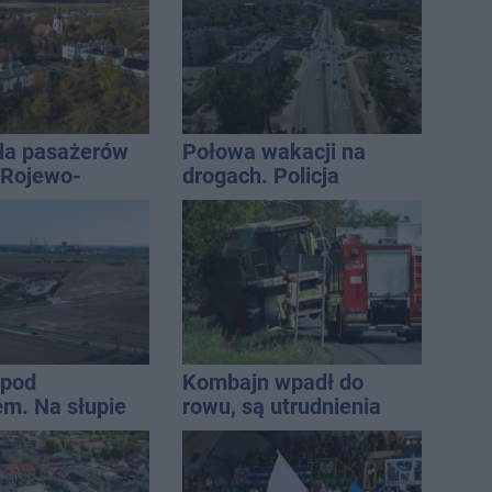
la pasażerów
Połowa wakacji na
e Rojewo-
drogach. Policja
aw
podsumowała lipiec
 pod
Kombajn wpadł do
m. Na słupie
rowu, są utrudnienia
ycznym
o ciało
ny