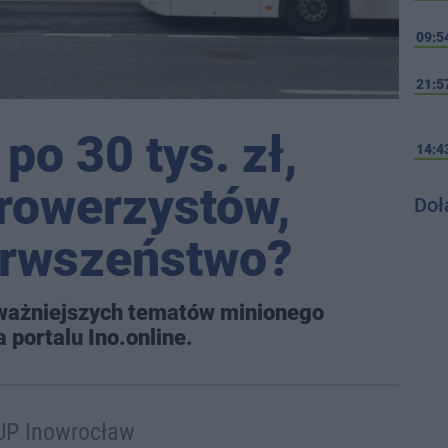
09:5
21:5
o 30 tys. zł,
14:4
 rowerzystów,
Doł
erwszeństwo?
ważniejszych tematów minionego
 portalu Ino.online.
 PUP Inowrocław