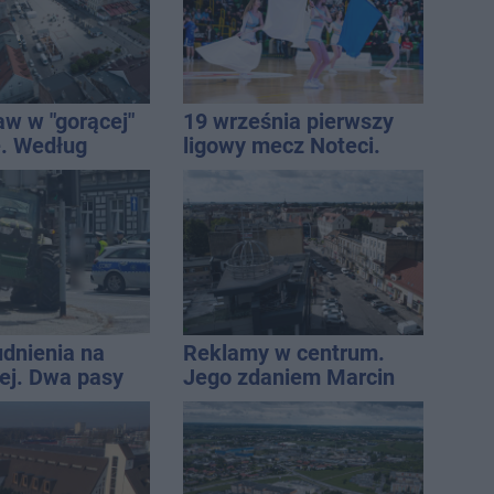
aw w "gorącej"
19 września pierwszy
. Według
ligowy mecz Noteci.
Onetu nasze
Znamy cały terminarz
est jednym z
iej narażonych
udnienia na
Reklamy w centrum.
j. Dwa pasy
Jego zdaniem Marcin
a przyczepa od
Wroński jest w błędzie
[akt.]