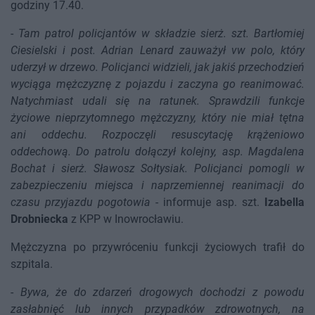
godziny 17.40.
-
Tam patrol policjantów w składzie sierż. szt. Bartłomiej
Ciesielski i post. Adrian Lenard zauważył vw polo, który
uderzył w drzewo. Policjanci widzieli, jak jakiś przechodzień
wyciąga mężczyznę z pojazdu i zaczyna go reanimować.
Natychmiast udali się na ratunek. Sprawdzili funkcje
życiowe nieprzytomnego mężczyzny, który nie miał tętna
ani oddechu. Rozpoczęli resuscytację krążeniowo
oddechową. Do patrolu dołączył kolejny, asp. Magdalena
Bochat i sierż. Sławosz Sołtysiak. Policjanci pomogli w
zabezpieczeniu miejsca i naprzemiennej reanimacji do
czasu przyjazdu pogotowia
- informuje asp. szt.
Izabella
Drobniecka
z KPP w Inowrocławiu.
Mężczyzna po przywróceniu funkcji życiowych trafił do
szpitala.
-
Bywa, że do zdarzeń drogowych dochodzi z powodu
zasłabnięć lub innych przypadków zdrowotnych, na