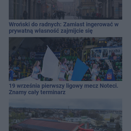
Wroński do radnych: Zamiast ingerować w
prywatną własność zajmijcie się
gospodarką
19 września pierwszy ligowy mecz Noteci.
Znamy cały terminarz