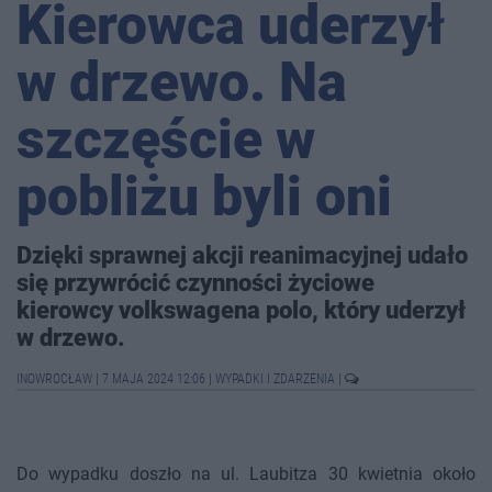
Kierowca uderzył
w drzewo. Na
szczęście w
pobliżu byli oni
Dzięki sprawnej akcji reanimacyjnej udało
się przywrócić czynności życiowe
kierowcy volkswagena polo, który uderzył
w drzewo.
INOWROCŁAW
|
7 MAJA 2024 12:06
|
WYPADKI I ZDARZENIA
|
Do wypadku doszło na ul. Laubitza 30 kwietnia około