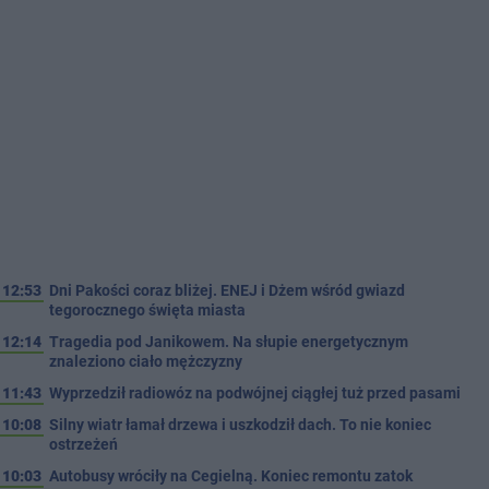
12:53
Dni Pakości coraz bliżej. ENEJ i Dżem wśród gwiazd
tegorocznego święta miasta
12:14
Tragedia pod Janikowem. Na słupie energetycznym
znaleziono ciało mężczyzny
11:43
Wyprzedził radiowóz na podwójnej ciągłej tuż przed pasami
10:08
Silny wiatr łamał drzewa i uszkodził dach. To nie koniec
ostrzeżeń
10:03
Autobusy wróciły na Cegielną. Koniec remontu zatok