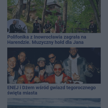
Polifonika z Inowrocławia zagrała na
Harendzie. Muzyczny hołd dla Jana
Kasprowicza
ENEJ i Dżem wśród gwiazd tegorocznego
święta miasta