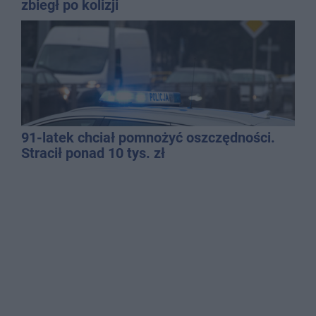
zbiegł po kolizji
91-latek chciał pomnożyć oszczędności.
Stracił ponad 10 tys. zł