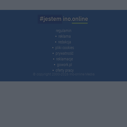
regulamin
reklama
redakcja
pliki cookies
prywatność
reklamacje
gowork.pl
oferty pracy
© copyright 2000-2026 Ino-online Media