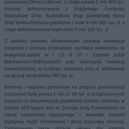
powiatowej Orłowo-Latkowo, z czego prawie 3 mln 600 tys.
stanowi dofinansowanie z Rządowego Funduszu
Rozbudowy Dróg. Rozbudowa drogi powiatowej Nowa
Wieś Wielka-Pęchowo pochłonie z kolei 8 mln 600 tys. zł, z
czego dofinansowanie rządowe to 5 mln 200 tys. zł.
Z budżetu powiatu sfinansowane zostaną inwestycje
związane z ochroną środowiska: wymiana oświetlenia na
energooszczędne w I LO, II LO i Zespole Szkół
Mechaniczno-Elektrycznych oraz wykonanie instalacji
fotowoltaicznej na budynku starostwa przy ul. Mątewskiej
na łączną kwotę blisko 980 tys. zł.
Remonty i naprawa przełomów na drogach powiatowych
kosztować będą ponad 3 mln zł. 80 tys. zł przeznaczonych
zostanie na dokumentację projektową budowy chodnika w
Kijewie. 605 tysięcy trafi do Zarządu Dróg Powiatowych na
zakup samochodu ciężarowego – wywrotki, kosiarki
bijakowej, myjki ciśnieniowej i dużej przyczepy rolniczej.
Zaplanowano także dotację celową dla szpitala