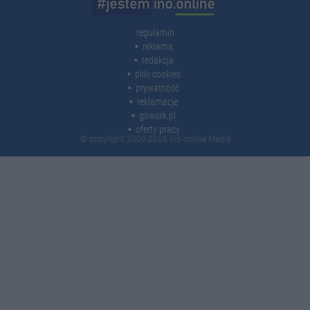
regulamin
reklama
redakcja
pliki cookies
prywatność
reklamacje
gowork.pl
oferty pracy
© copyright 2000-2026 Ino-online Media