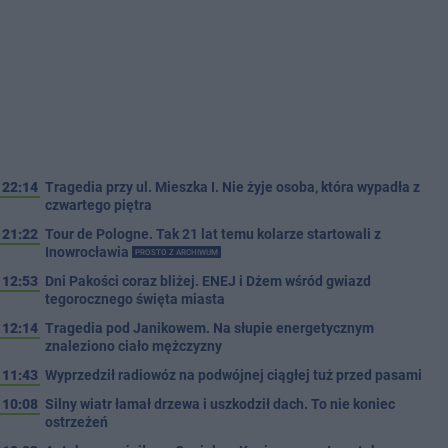
22:14
Tragedia przy ul. Mieszka I. Nie żyje osoba, która wypadła z
czwartego piętra
21:22
Tour de Pologne. Tak 21 lat temu kolarze startowali z
Inowrocławia
PROSTO Z ARCHIWUM
12:53
Dni Pakości coraz bliżej. ENEJ i Dżem wśród gwiazd
tegorocznego święta miasta
12:14
Tragedia pod Janikowem. Na słupie energetycznym
znaleziono ciało mężczyzny
11:43
Wyprzedził radiowóz na podwójnej ciągłej tuż przed pasami
10:08
Silny wiatr łamał drzewa i uszkodził dach. To nie koniec
ostrzeżeń