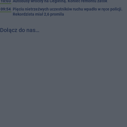
10:03
Autobusy wróciły na Cegielną. Koniec remontu zatok
09:54
Pięciu nietrzeźwych uczestników ruchu wpadło w ręce policji.
Rekordzista miał 2,6 promila
Dołącz do nas…