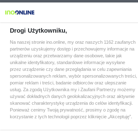
Drogi Użytkowniku,
Na naszej stronie ino.online, my oraz naszych 1162 zaufanych
partnerów uzyskujemy dostęp i przechowujemy informacje na
urządzeniu oraz przetwarzamy dane osobowe, takie jak
unikalne identyfikatory, standardowe informacje wysyłane
przez urządzenie czy dane przeglądania w celu zapewniania
spersonalizowanych reklam, wybór spersonalizowanych treści,
pomiar reklam i treści, badanie odbiorców oraz ulepszanie
usług. Za zgodą Użytkownika my i Zaufani Partnerzy możemy
używać dokładnych danych geolokalizacyjnych oraz aktywnie
skanować charakterystykę urządzenia do celów identyfikacji.
Ponieważ cenimy Twoją prywatność, prosimy o zgodę na
korzystanie z tych technologii poprzez kliknięcie „Akceptuję”.
Zgoda jest dobrowolna i zawsze możesz ją zmienić/wycofać
klikając przycisk ustawień prywatności znajdujący się w lewym
dolnym rogu strony
. Niektóre rodzaje przetwarzania danych