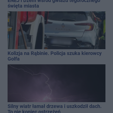
ENEJ i Dżem wśród gwiazd tegorocznego
święta miasta
Kolizja na Rąbinie. Policja szuka kierowcy
Golfa
Silny wiatr łamał drzewa i uszkodził dach.
To nie koniec ostrzeżeń