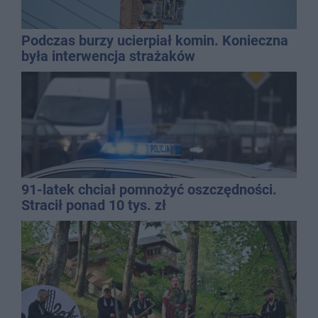
Podczas burzy ucierpiał komin. Konieczna
była interwencja strażaków
91-latek chciał pomnożyć oszczędności.
Stracił ponad 10 tys. zł