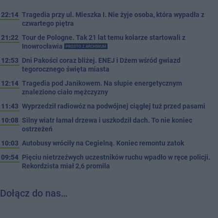
22:14
Tragedia przy ul. Mieszka I. Nie żyje osoba, która wypadła z
czwartego piętra
21:22
Tour de Pologne. Tak 21 lat temu kolarze startowali z
Inowrocławia
PROSTO Z ARCHIWUM
12:53
Dni Pakości coraz bliżej. ENEJ i Dżem wśród gwiazd
tegorocznego święta miasta
12:14
Tragedia pod Janikowem. Na słupie energetycznym
znaleziono ciało mężczyzny
11:43
Wyprzedził radiowóz na podwójnej ciągłej tuż przed pasami
10:08
Silny wiatr łamał drzewa i uszkodził dach. To nie koniec
ostrzeżeń
10:03
Autobusy wróciły na Cegielną. Koniec remontu zatok
09:54
Pięciu nietrzeźwych uczestników ruchu wpadło w ręce policji.
Rekordzista miał 2,6 promila
Dołącz do nas…