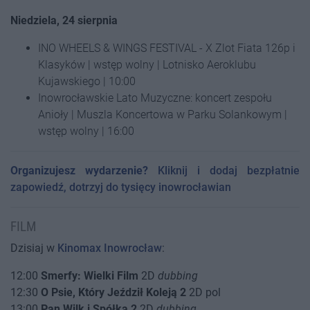
Niedziela, 24 sierpnia
INO WHEELS & WINGS FESTIVAL - X Zlot Fiata 126p i
Klasyków | wstęp wolny | Lotnisko Aeroklubu
Kujawskiego | 10:00
Inowrocławskie Lato Muzyczne: koncert zespołu
Anioły | Muszla Koncertowa w Parku Solankowym |
wstęp wolny | 16:00
Organizujesz wydarzenie?
Kliknij i dodaj bezpłatnie
zapowiedź, dotrzyj do tysięcy inowrocławian
FILM
Dzisiaj w
Kinomax Inowrocław
:
12:00
Smerfy: Wielki Film
2D
dubbing
12:30
O Psie, Który Jeździł Koleją 2
2D pol
13:00
Pan Wilk i Spółka 2
2D
dubbing