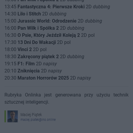
13:45
Fantastyczna 4: Pierwsze Kroki
2D
dubbing
14:30
Lilo i Stitch
2D
dubbing
15:00
Jurassic World: Odrodzenie
2D
dubbing
16:00
Pan Wilk i Spółka 2
2D
dubbing
16:30
O Psie, Który Jeździł Koleją 2
2D pol
17:30
13 Dni Do Wakacji
2D pol
18:00
Vinci 2
2D pol
18:30
Zakręcony piątek 2
2D
dubbing
19:15
F1: Film
2D
napisy
20:10
Zniknięcia
2D
napisy
20:30
Maraton Horrorów 2025
2D
napisy
Rubryka Onlinka jest generowana przy użyciu technik
sztucznej inteligencji.
Maciej Piątek
maciej.piatek@ino.online