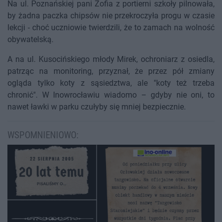
Na ul. Poznańskiej pani Zofia z portierni szkoły pilnowała,
by żadna paczka chipsów nie przekroczyła progu w czasie
lekcji - choć uczniowie twierdzili, że to zamach na wolność
obywatelską.
A na ul. Kusocińskiego młody Mirek, ochroniarz z osiedla,
patrząc na monitoring, przyznał, że przez pół zmiany
ogląda tylko koty z sąsiedztwa, ale "koty też trzeba
chronić". W Inowrocławiu wiadomo – gdyby nie oni, to
nawet ławki w parku czułyby się mniej bezpiecznie.
WSPOMNIENIOWO: