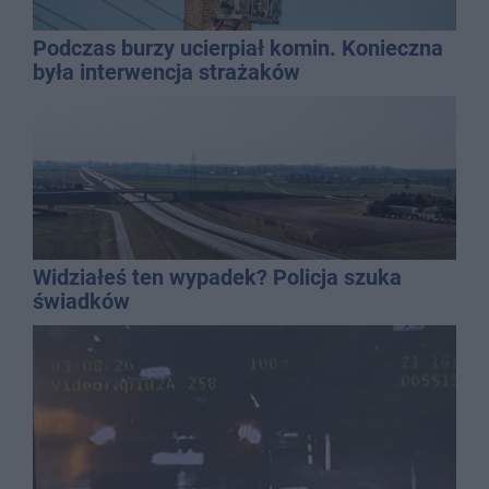
Podczas burzy ucierpiał komin. Konieczna
była interwencja strażaków
Widziałeś ten wypadek? Policja szuka
świadków