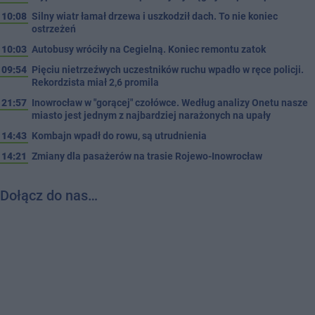
10:08
Silny wiatr łamał drzewa i uszkodził dach. To nie koniec
ostrzeżeń
10:03
Autobusy wróciły na Cegielną. Koniec remontu zatok
09:54
Pięciu nietrzeźwych uczestników ruchu wpadło w ręce policji.
Rekordzista miał 2,6 promila
21:57
Inowrocław w "gorącej" czołówce. Według analizy Onetu nasze
miasto jest jednym z najbardziej narażonych na upały
14:43
Kombajn wpadł do rowu, są utrudnienia
14:21
Zmiany dla pasażerów na trasie Rojewo-Inowrocław
Dołącz do nas…