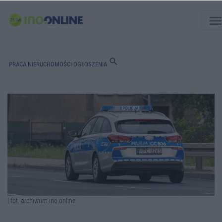
men
search
PRACA
NIERUCHOMOŚCI
OGŁOSZENIA
| fot. archiwum ino.online