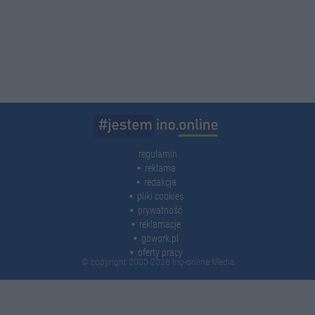
regulamin
reklama
redakcja
pliki cookies
prywatność
reklamacje
gowork.pl
oferty pracy
© copyright 2000-2026 Ino-online Media