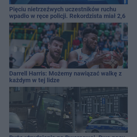
Pięciu nietrzeźwych uczestników ruchu
wpadło w ręce policji. Rekordzista miał 2,6
promila
Darrell Harris: Możemy nawiązać walkę z
każdym w tej lidze