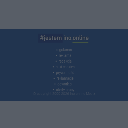
regulamin
reklama
redakcja
pliki cookies
prywatność
reklamacje
gowork.pl
oferty pracy
© copyright 2000-2026 Ino-online Media