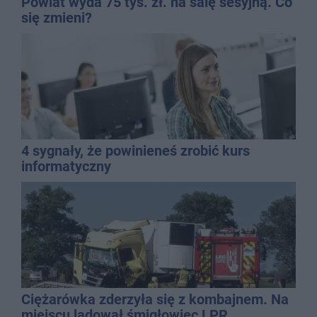
Powiat wyda 75 tys. zł. na salę sesyjną. Co
się zmieni?
4 sygnały, że powinieneś zrobić kurs
informatyczny
Ciężarówka zderzyła się z kombajnem. Na
miejscu lądował śmigłowiec LPR