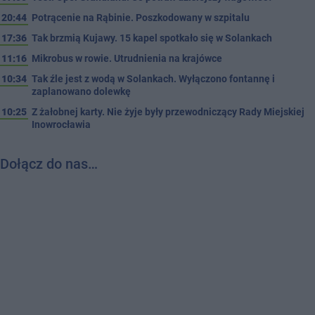
20:44
Potrącenie na Rąbinie. Poszkodowany w szpitalu
17:36
Tak brzmią Kujawy. 15 kapel spotkało się w Solankach
11:16
Mikrobus w rowie. Utrudnienia na krajówce
10:34
Tak źle jest z wodą w Solankach. Wyłączono fontannę i
zaplanowano dolewkę
10:25
Z żałobnej karty. Nie żyje były przewodniczący Rady Miejskiej
Inowrocławia
Dołącz do nas…