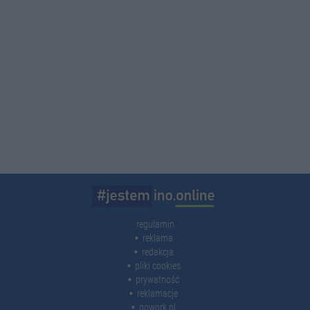
regulamin
reklama
redakcja
pliki cookies
prywatność
reklamacje
gowork.pl