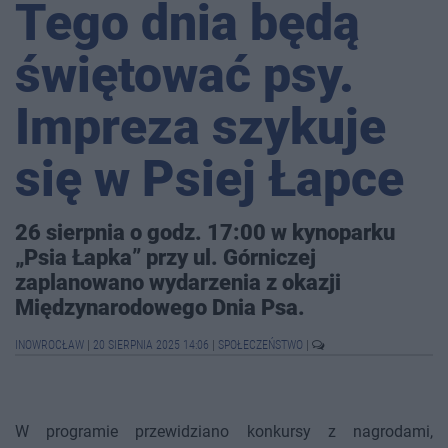
Tego dnia będą
świętować psy.
Impreza szykuje
się w Psiej Łapce
26 sierpnia o godz. 17:00 w kynoparku
„Psia Łapka” przy ul. Górniczej
zaplanowano wydarzenia z okazji
Międzynarodowego Dnia Psa.
INOWROCŁAW
|
20 SIERPNIA 2025 14:06
|
SPOŁECZEŃSTWO
|
W programie przewidziano konkursy z nagrodami,