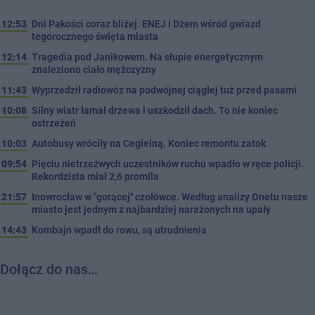
12:53
Dni Pakości coraz bliżej. ENEJ i Dżem wśród gwiazd
tegorocznego święta miasta
12:14
Tragedia pod Janikowem. Na słupie energetycznym
znaleziono ciało mężczyzny
11:43
Wyprzedził radiowóz na podwójnej ciągłej tuż przed pasami
10:08
Silny wiatr łamał drzewa i uszkodził dach. To nie koniec
ostrzeżeń
10:03
Autobusy wróciły na Cegielną. Koniec remontu zatok
09:54
Pięciu nietrzeźwych uczestników ruchu wpadło w ręce policji.
Rekordzista miał 2,6 promila
21:57
Inowrocław w "gorącej" czołówce. Według analizy Onetu nasze
miasto jest jednym z najbardziej narażonych na upały
14:43
Kombajn wpadł do rowu, są utrudnienia
Dołącz do nas…