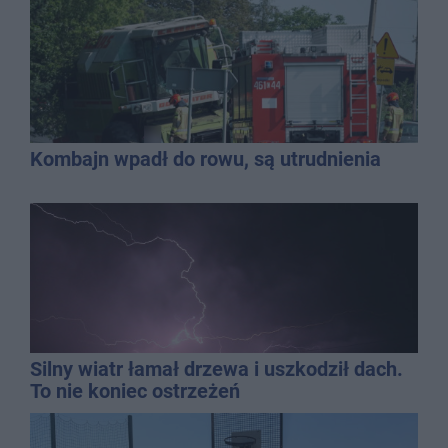
Kombajn wpadł do rowu, są utrudnienia
Silny wiatr łamał drzewa i uszkodził dach.
To nie koniec ostrzeżeń