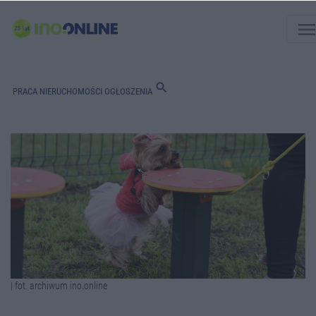
men
search
PRACA
NIERUCHOMOŚCI
OGŁOSZENIA
| fot. archiwum ino.online