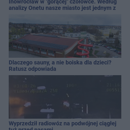
Inowrocław w "gorącej" czołówce. Według
analizy Onetu nasze miasto jest jednym z
najbardziej narażonych na upały
Dlaczego sauny, a nie boiska dla dzieci?
Ratusz odpowiada
Wyprzedził radiowóz na podwójnej ciągłej
tuż przed pasami