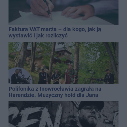
Faktura VAT marża – dla kogo, jak ją
wystawić i jak rozliczyć
Polifonika z Inowrocławia zagrała na
Harendzie. Muzyczny hołd dla Jana
Kasprowicza