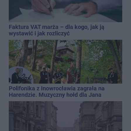
Faktura VAT marża – dla kogo, jak ją
wystawić i jak rozliczyć
Polifonika z Inowrocławia zagrała na
Harendzie. Muzyczny hołd dla Jana
Kasprowicza