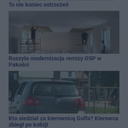
To nie koniec ostrzeżeń
Ruszyła modernizacja remizy OSP w
Pakości
Kto siedział za kierownicą Golfa? Kierowca
zbiegł po kolizji