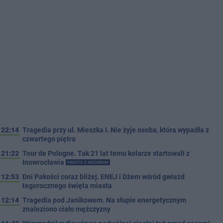
22:14
Tragedia przy ul. Mieszka I. Nie żyje osoba, która wypadła z
czwartego piętra
21:22
Tour de Pologne. Tak 21 lat temu kolarze startowali z
Inowrocławia
PROSTO Z ARCHIWUM
12:53
Dni Pakości coraz bliżej. ENEJ i Dżem wśród gwiazd
tegorocznego święta miasta
12:14
Tragedia pod Janikowem. Na słupie energetycznym
znaleziono ciało mężczyzny