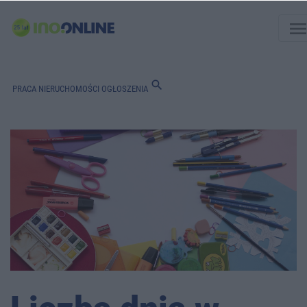
men
search
PRACA
NIERUCHOMOŚCI
OGŁOSZENIA