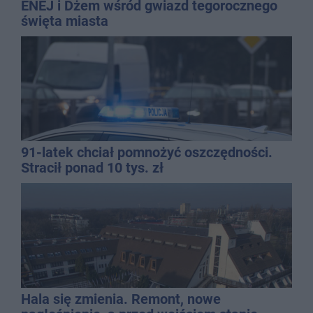
ENEJ i Dżem wśród gwiazd tegorocznego
święta miasta
91-latek chciał pomnożyć oszczędności.
Stracił ponad 10 tys. zł
Hala się zmienia. Remont, nowe