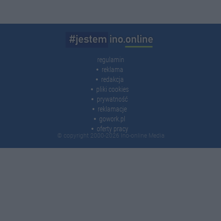
regulamin
reklama
redakcja
pliki cookies
prywatność
reklamacje
gowork.pl
oferty pracy
© copyright 2000-2026 Ino-online Media