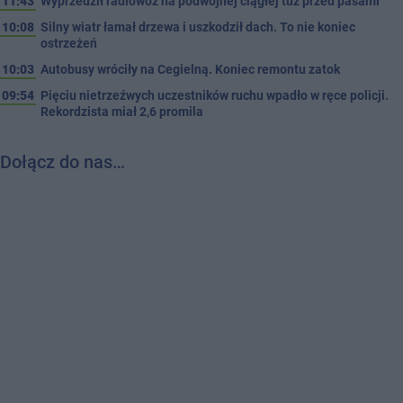
11:43
Wyprzedził radiowóz na podwójnej ciągłej tuż przed pasami
10:08
Silny wiatr łamał drzewa i uszkodził dach. To nie koniec
ostrzeżeń
10:03
Autobusy wróciły na Cegielną. Koniec remontu zatok
09:54
Pięciu nietrzeźwych uczestników ruchu wpadło w ręce policji.
Rekordzista miał 2,6 promila
Dołącz do nas…