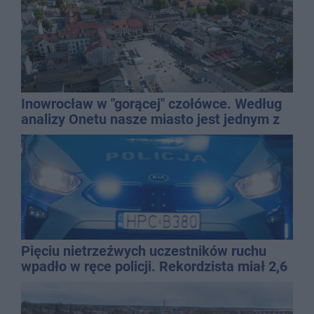
Inowrocław w "gorącej" czołówce. Według
analizy Onetu nasze miasto jest jednym z
najbardziej narażonych na upały
Pięciu nietrzeźwych uczestników ruchu
wpadło w ręce policji. Rekordzista miał 2,6
promila