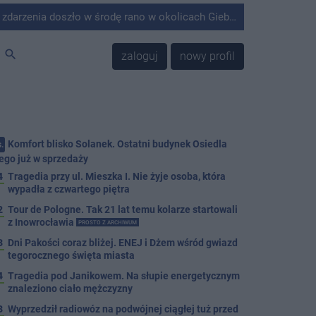
środę rano w okolicach Giebni koło Janikowa. Wówczas na słupie energetycznym odnaleziono ciało mężczyzny.
search
zaloguj
nowy profil
Komfort blisko Solanek. Ostatni budynek Osiedla
.
ego już w sprzedaży
4
Tragedia przy ul. Mieszka I. Nie żyje osoba, która
wypadła z czwartego piętra
2
Tour de Pologne. Tak 21 lat temu kolarze startowali
z Inowrocławia
PROSTO Z ARCHIWUM
3
Dni Pakości coraz bliżej. ENEJ i Dżem wśród gwiazd
tegorocznego święta miasta
4
Tragedia pod Janikowem. Na słupie energetycznym
znaleziono ciało mężczyzny
3
Wyprzedził radiowóz na podwójnej ciągłej tuż przed