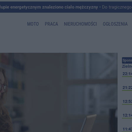
łupie energetycznym znaleziono ciało mężczyzny
• Do tragicznego zdarzenia doszło w 
MOTO
PRACA
NIERUCHOMOŚCI
OGŁOSZENIA
Spons
Zieln
22:1
21:2
12:5
12:1
11:4