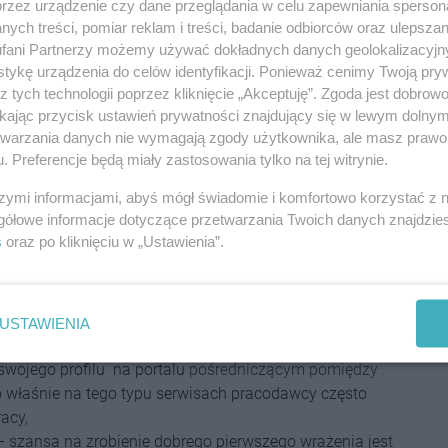
przez urządzenie czy dane przeglądania w celu zapewniania sperson
ych treści, pomiar reklam i treści, badanie odbiorców oraz ulepszan
 na zatrudnienie?
fani Partnerzy możemy używać dokładnych danych geolokalizacyjn
tykę urządzenia do celów identyfikacji. Ponieważ cenimy Twoją pry
 mogą kierować się osoby poszukujące pracy zdalnej w
z tych technologii poprzez kliknięcie „Akceptuję”. Zgoda jest dobro
ikając przycisk ustawień prywatności znajdujący się w lewym dolny
etwarzania danych nie wymagają zgody użytkownika, ale masz prawo 
 rekrutacyjnych
– trzeba zdawać sobie sprawę z tego,
. Preferencje będą miały zastosowania tylko na tej witrynie.
 jak CV i list motywacyjny, w dużej mierze decydują o
szymi informacjami, abyś mógł świadomie i komfortowo korzystać z
szony na rozmowę kwalifikacyjną. Wysyłanie tych
gółowe informacje dotyczące przetwarzania Twoich danych znajdzi
ców jest sporym błędem. Zarówno CV, jak i list
s
oraz po kliknięciu w „Ustawienia”.
etnego pracodawcy – tak, aby odpowiadał on na jego
ać o braku błędów stylistycznych, ortograficznych i
wnież właściwa oprawa graficzna – dokumenty muszą
j formie
,
USTAWIENIA
– osoby, które poszukują pracy w charakterze
swojego profilu na portalu
pośredniczącym
pomiędzy
 właśnie na tego typu serwisach pracodawcy często
racy
,
 szansa na zrobienie dobrego pierwszego wrażenia jest