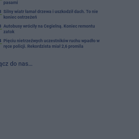
pasami
8
Silny wiatr łamał drzewa i uszkodził dach. To nie
koniec ostrzeżeń
3
Autobusy wróciły na Cegielną. Koniec remontu
zatok
4
Pięciu nietrzeźwych uczestników ruchu wpadło w
ręce policji. Rekordzista miał 2,6 promila
ącz do nas…