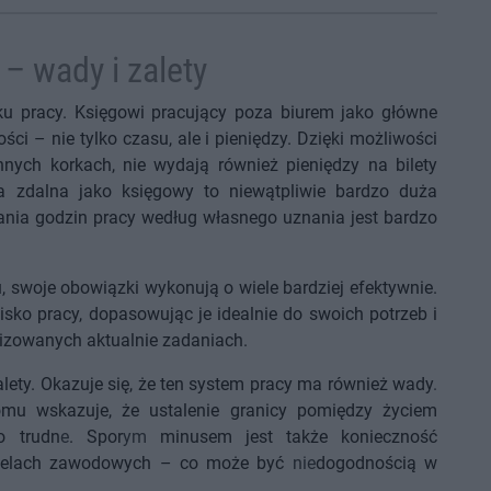
– wady i zalety
ku pracy. Księgowi pracujący poza biurem jako główne
i – nie tylko czasu, ale i pieniędzy. Dzięki możliwości
ych korkach, nie wydają również pieniędzy na bilety
ca zdalna jako księgowy to niewątpliwie bardzo duża
nia godzin pracy według własnego uznania jest bardzo
, swoje obowiązki wykonują o wiele bardziej efektywnie.
o pracy, dopasowując je idealnie do swoich potrzeb i
lizowanych aktualnie zadaniach.
lety. Okazuje się, że ten system pracy ma również wady
.
u wskazuje, że ustalenie granicy pomiędzy życiem
 trudn
e
. Spor
ym
minusem jest także konieczność
celach zawodowych – co może być
nie
dogodnością w