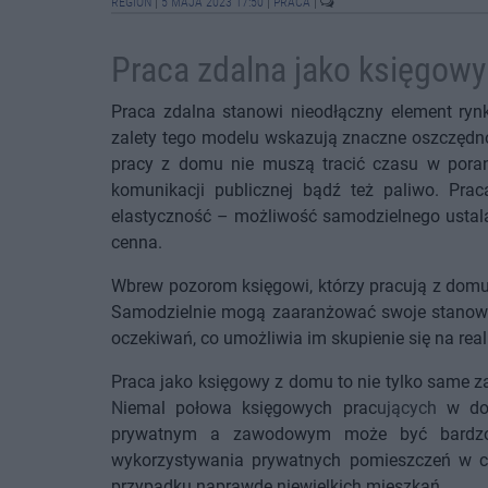
REGION
|
5 MAJA 2023 17:50
|
PRACA
|
Praca zdalna jako księgowy 
Praca zdalna stanowi nieodłączny element ryn
zalety tego modelu wskazują znaczne oszczędnośc
pracy z domu nie muszą tracić czasu w porann
komunikacji publicznej bądź też paliwo. Pra
elastyczność – możliwość samodzielnego ustala
cenna.
Wbrew pozorom
księgowi, którzy pracują z domu
Samodzielnie mogą zaaranżować swoje stanowisk
oczekiwań, co umożliwia im skupienie się na rea
Praca jako księgowy z domu to nie tylko same za
N
iemal połowa księgowych prac
ujących
w dom
prywatnym a zawodowym może być bardzo
wykorzystywania prywatnych pomieszczeń w 
przypadku naprawdę niewielkich mieszkań.