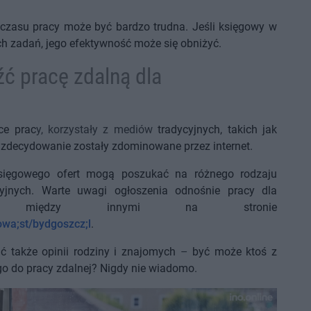
czasu pracy może być bardzo trudna. Jeśli księgowy w
ch zadań, jego efektywność może się obniżyć.
ć pracę zdalną dla
ce prac
y, korzystały z mediów
tradycyjnych, takich jak
y zdecydowanie zostały zdominowane przez internet.
księgowego ofert mogą poszukać na różnego rodzaju
cyjnych. Warte uwagi ogłoszenia odnośnie pracy dla
na między innymi na stronie
owa;st/bydgoszcz;l
.
 także opinii rodziny i znajomych
–
być może ktoś z
go do pracy zdalnej? Nigdy nie wiadomo.