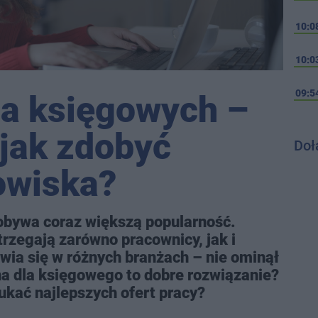
10:0
10:0
09:5
la księgowych –
i jak zdobyć
Doł
owiska?
dobywa coraz większą popularność.
strzegają zarówno pracownicy, jak i
wia się w różnych branżach – nie ominął
na dla księgowego to dobre rozwiązanie?
ukać najlepszych ofert pracy?