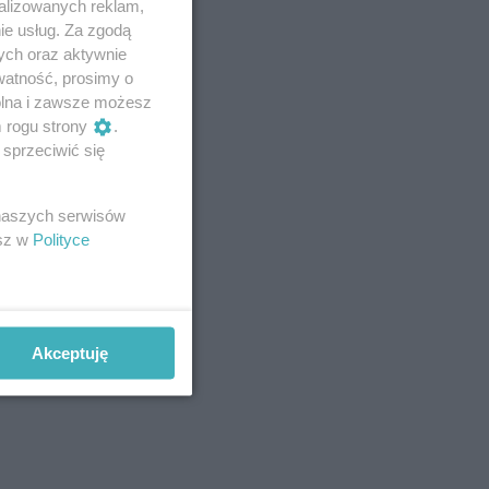
alizowanych reklam,
ie usług. Za zgodą
ych oraz aktywnie
watność, prosimy o
wolna i zawsze możesz
m rogu strony
.
sprzeciwić się
 naszych serwisów
esz w
Polityce
Akceptuję