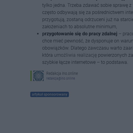
tylko jedna
. T
rzeba zdawać sobie sprawę z 
często odbywają się za pośrednictwem inter
przygotują, zostaną odrzuceni już na starci
założeniach to absolutne minimum
,
p
rzygotowanie się do pracy zdalnej
– praco
chce mieć pewność, że dysponuje on war
obowiązków. Dlatego zawczasu warto zaar
która
umożliwia
realizację
powierzonych zad
szybkie łącze internetowe – to podstawa.
Redakcja Ino.online
redakcja@ino.online
artykuł sponsorowany