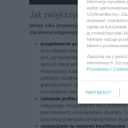
informacje wysyłane 
wybór spersonalizowan
Jak zwiększyć swoje szanse
Użytkownika my i Zau
skanować charakterys
Istnieje kilka przydatnych wskazówek, którymi
zgodę na korzystanie 
charakterze księgowego. To między innymi:
ją zmienić/wycofać kl
Niektóre rodzaje prz
p
rzygotowanie profesjonalne dokumentów
takiemu przetwarzaniu
że to właśnie dokumenty rekrutacyjne, takie
Zapoznaj się z poniż
tym, czy kandydat do pracy zostanie zapro
internetowych. Szcze
samych dokumentów do wszystkich pracodaw
Prywatności
i
Cookie
motywacyjny trzeba przygotować dla konkr
potrzeby i oczekiwania. Nie trzeba wspomin
gramatycznych
. Nie b
ez znaczenia jest ró
być czytelne i zaprezentowane w atrakcyjne
PARTNERZY
z
ałożenie profilu na portalu rekrutacyjnym
księgowego, mogą pokusić się o założenie 
pracodawcami, a kandydatami do pracy. To
poszukują potencjalnych kandydatów do p
u
częszczanie na rozmowy kwalifikacyjne
–