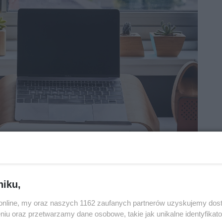
niku,
o.online, my oraz naszych 1162 zaufanych partnerów uzyskujemy dos
niu oraz przetwarzamy dane osobowe, takie jak unikalne identyfikat